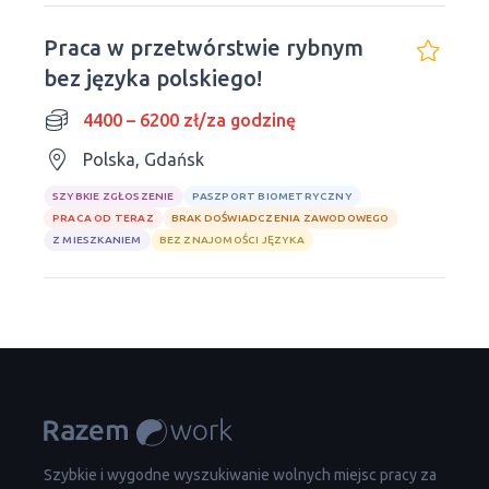
Praca w przetwórstwie rybnym
bez języka polskiego!
4400 – 6200 zł/za godzinę
Polska, Gdańsk
SZYBKIE ZGŁOSZENIE
PASZPORT BIOMETRYCZNY
PRACA OD TERAZ
BRAK DOŚWIADCZENIA ZAWODOWEGO
Z MIESZKANIEM
BEZ ZNAJOMOŚCI JĘZYKA
Szybkie i wygodne wyszukiwanie wolnych miejsc pracy za