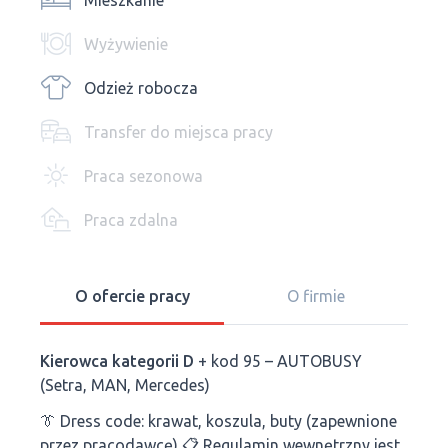
Mieszkanie
Wyżywienie
Odzież robocza
Transfer do miejsca pracy
Praca sezonowa
Praca zdalna
O ofercie pracy
O firmie
Kierowca kategorii D
+ kod 95 – AUTOBUSY
(Setra, MAN, Mercedes)
👔 Dress code: krawat, koszula, buty (zapewnione
przez pracodawcę) 📋 Regulamin wewnętrzny jest