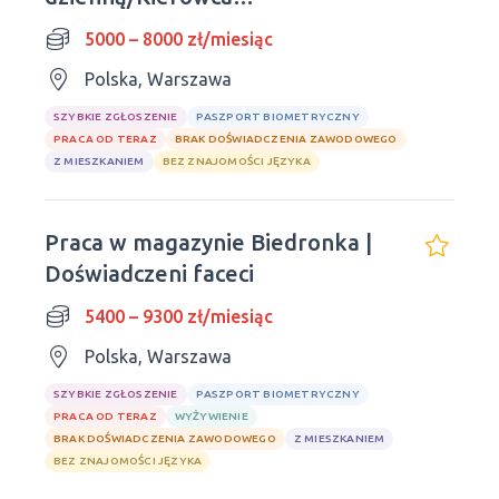
kurierski/Polskie prawo jazdy
5000 – 8000 zł/miesiąc
Polska, Warszawa
SZYBKIE ZGŁOSZENIE
PASZPORT BIOMETRYCZNY
PRACA OD TERAZ
BRAK DOŚWIADCZENIA ZAWODOWEGO
Z MIESZKANIEM
BEZ ZNAJOMOŚCI JĘZYKA
Praca w magazynie Biedronka |
Doświadczeni faceci
5400 – 9300 zł/miesiąc
Polska, Warszawa
SZYBKIE ZGŁOSZENIE
PASZPORT BIOMETRYCZNY
PRACA OD TERAZ
WYŻYWIENIE
BRAK DOŚWIADCZENIA ZAWODOWEGO
Z MIESZKANIEM
BEZ ZNAJOMOŚCI JĘZYKA