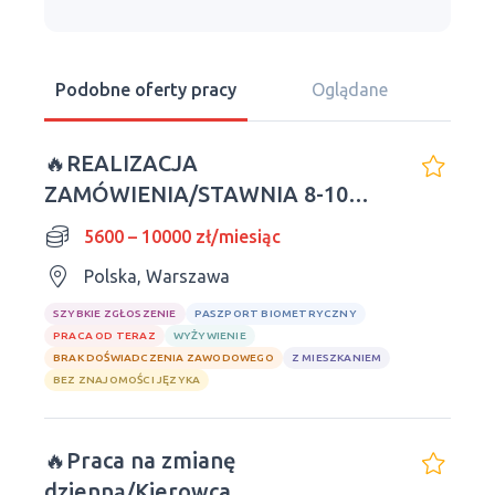
Podobne oferty pracy
Oglądane
🔥REALIZACJA
ZAMÓWIENIA/STAWNIA 8-10
GODZIN🔥
5600 – 10000 zł/miesiąc
Polska, Warszawa
SZYBKIE ZGŁOSZENIE
PASZPORT BIOMETRYCZNY
PRACA OD TERAZ
WYŻYWIENIE
BRAK DOŚWIADCZENIA ZAWODOWEGO
Z MIESZKANIEM
BEZ ZNAJOMOŚCI JĘZYKA
🔥Praca na zmianę
dzienną/Kierowca