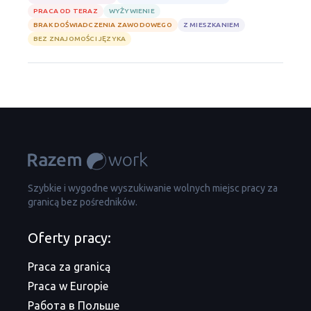
PRACA OD TERAZ
WYŻYWIENIE
BRAK DOŚWIADCZENIA ZAWODOWEGO
Z MIESZKANIEM
BEZ ZNAJOMOŚCI JĘZYKA
Szybkie i wygodne wyszukiwanie wolnych miejsc pracy za
granicą bez pośredników.
Oferty pracy:
Praca za granicą
Praca w Europie
Работа в Польше