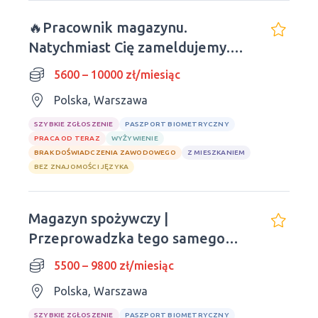
🔥Pracownik magazynu.
Natychmiast Cię zameldujemy.
Obiady wliczone w cenę.
5600 – 10000 zł/miesiąc
Polska, Warszawa
SZYBKIE ZGŁOSZENIE
PASZPORT BIOMETRYCZNY
PRACA OD TERAZ
WYŻYWIENIE
BRAK DOŚWIADCZENIA ZAWODOWEGO
Z MIESZKANIEM
BEZ ZNAJOMOŚCI JĘZYKA
Magazyn spożywczy |
Przeprowadzka tego samego
dnia | Doświadczenie nie jest
5500 – 9800 zł/miesiąc
wymagane
Polska, Warszawa
SZYBKIE ZGŁOSZENIE
PASZPORT BIOMETRYCZNY