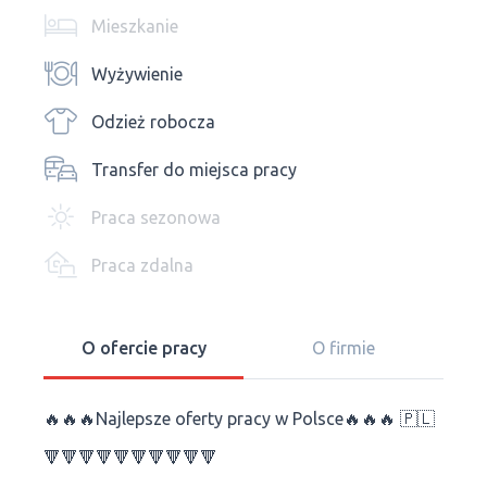
Mieszkanie
Wyżywienie
Odzież robocza
Transfer do miejsca pracy
Praca sezonowa
Praca zdalna
O ofercie pracy
O firmie
🔥🔥🔥Najlepsze oferty pracy w Polsce🔥🔥🔥 🇵🇱
🔻🔻🔻🔻🔻🔻🔻🔻🔻🔻