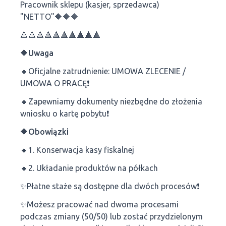
Pracownik sklepu (kasjer, sprzedawca)
"NETTO"🔶🔶🔶
🔺🔺🔺🔺🔺🔺🔺🔺🔺🔺
🔶Uwaga
🔸Oficjalne zatrudnienie: UMOWA ZLECENIE /
UMOWA O PRACĘ❗
🔸Zapewniamy dokumenty niezbędne do złożenia
wniosku o kartę pobytu❗
🔶Obowiązki
🔸1. Konserwacja kasy fiskalnej
🔸2. Układanie produktów na półkach
✨️Płatne staże są dostępne dla dwóch procesów❗
✨️Możesz pracować nad dwoma procesami
podczas zmiany (50/50) lub zostać przydzielonym