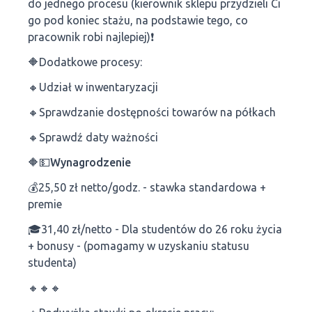
do jednego procesu (kierownik sklepu przydzieli Ci
go pod koniec stażu, na podstawie tego, co
pracownik robi najlepiej)❗
🔶Dodatkowe procesy:
🔸Udział w inwentaryzacji
🔸Sprawdzanie dostępności towarów na półkach
🔸Sprawdź daty ważności
🔶💵Wynagrodzenie
💰25,50 zł netto/godz. - stawka standardowa +
premie
🎓31,40 zł/netto - Dla studentów do 26 roku życia
+ bonusy - (pomagamy w uzyskaniu statusu
studenta)
🔸🔸🔸