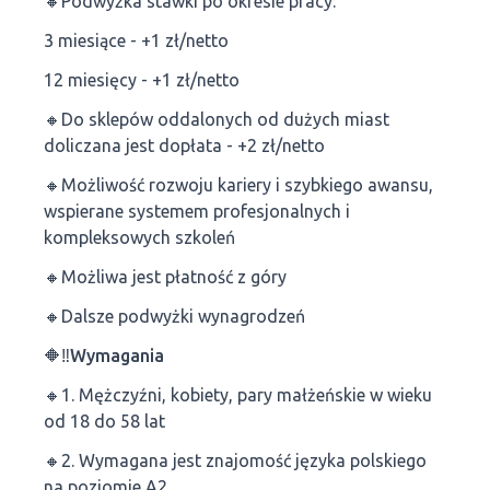
🔸Podwyżka stawki po okresie pracy:
3 miesiące - +1 zł/netto
12 miesięcy - +1 zł/netto
🔸Do sklepów oddalonych od dużych miast
doliczana jest dopłata - +2 zł/netto
🔸Możliwość rozwoju kariery i szybkiego awansu,
wspierane systemem profesjonalnych i
kompleksowych szkoleń
🔸Możliwa jest płatność z góry
🔸Dalsze podwyżki wynagrodzeń
🔶‼Wymagania
🔸1. Mężczyźni, kobiety, pary małżeńskie w wieku
od 18 do 58 lat
🔸2. Wymagana jest znajomość języka polskiego
na poziomie A2.