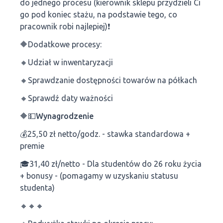
do jednego procesu (kierownik sklepu przydzieli Ci
go pod koniec stażu, na podstawie tego, co
pracownik robi najlepiej)❗
🔶Dodatkowe procesy:
🔸Udział w inwentaryzacji
🔸Sprawdzanie dostępności towarów na półkach
🔸Sprawdź daty ważności
🔶💵Wynagrodzenie
💰25,50 zł netto/godz. - stawka standardowa +
premie
🎓31,40 zł/netto - Dla studentów do 26 roku życia
+ bonusy - (pomagamy w uzyskaniu statusu
studenta)
🔸🔸🔸