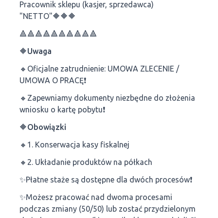
Pracownik sklepu (kasjer, sprzedawca)
"NETTO"🔶🔶🔶
🔺🔺🔺🔺🔺🔺🔺🔺🔺🔺
🔶Uwaga
🔸Oficjalne zatrudnienie: UMOWA ZLECENIE /
UMOWA O PRACĘ❗
🔸Zapewniamy dokumenty niezbędne do złożenia
wniosku o kartę pobytu❗
🔶Obowiązki
🔸1. Konserwacja kasy fiskalnej
🔸2. Układanie produktów na półkach
✨️Płatne staże są dostępne dla dwóch procesów❗
✨️Możesz pracować nad dwoma procesami
podczas zmiany (50/50) lub zostać przydzielonym