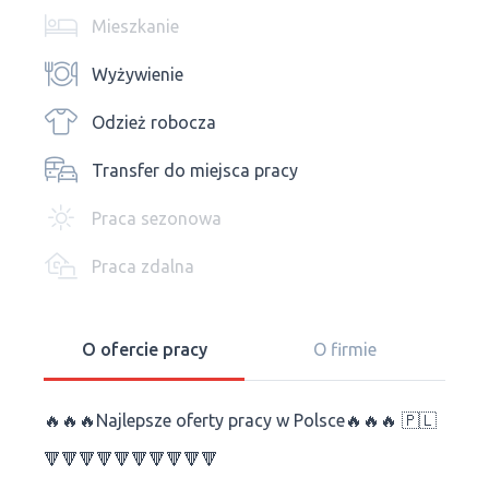
Mieszkanie
Wyżywienie
Odzież robocza
Transfer do miejsca pracy
Praca sezonowa
Praca zdalna
O ofercie pracy
O firmie
🔥🔥🔥Najlepsze oferty pracy w Polsce🔥🔥🔥 🇵🇱
🔻🔻🔻🔻🔻🔻🔻🔻🔻🔻