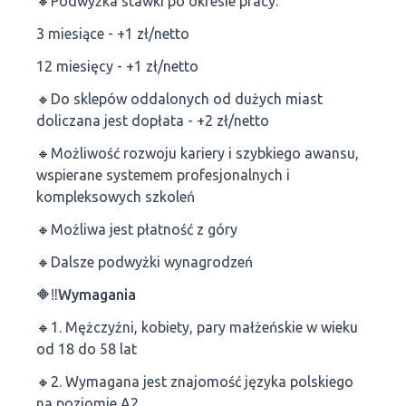
🔸Podwyżka stawki po okresie pracy:
3 miesiące - +1 zł/netto
12 miesięcy - +1 zł/netto
🔸Do sklepów oddalonych od dużych miast
doliczana jest dopłata - +2 zł/netto
🔸Możliwość rozwoju kariery i szybkiego awansu,
wspierane systemem profesjonalnych i
kompleksowych szkoleń
🔸Możliwa jest płatność z góry
🔸Dalsze podwyżki wynagrodzeń
🔶‼Wymagania
🔸1. Mężczyźni, kobiety, pary małżeńskie w wieku
od 18 do 58 lat
🔸2. Wymagana jest znajomość języka polskiego
na poziomie A2.