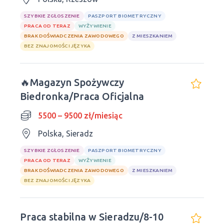
SZYBKIE ZGŁOSZENIE
PASZPORT BIOMETRYCZNY
PRACA OD TERAZ
WYŻYWIENIE
BRAK DOŚWIADCZENIA ZAWODOWEGO
Z MIESZKANIEM
BEZ ZNAJOMOŚCI JĘZYKA
🔥Magazyn Spożywczy
Biedronka/Praca Oficjalna
5500 – 9500 zł/miesiąc
Polska, Sieradz
SZYBKIE ZGŁOSZENIE
PASZPORT BIOMETRYCZNY
PRACA OD TERAZ
WYŻYWIENIE
BRAK DOŚWIADCZENIA ZAWODOWEGO
Z MIESZKANIEM
BEZ ZNAJOMOŚCI JĘZYKA
Praca stabilna w Sieradzu/8-10