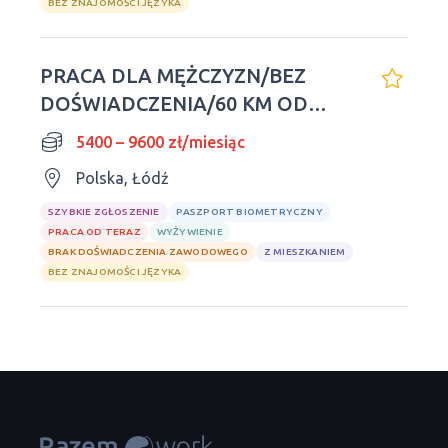
BEZ ZNAJOMOŚCI JĘZYKA
PRACA DLA MĘŻCZYZN/BEZ
DOŚWIADCZENIA/60 KM OD
ŁODZI
5400 – 9600 zł/miesiąc
Polska, Łódź
SZYBKIE ZGŁOSZENIE
PASZPORT BIOMETRYCZNY
PRACA OD TERAZ
WYŻYWIENIE
BRAK DOŚWIADCZENIA ZAWODOWEGO
Z MIESZKANIEM
BEZ ZNAJOMOŚCI JĘZYKA