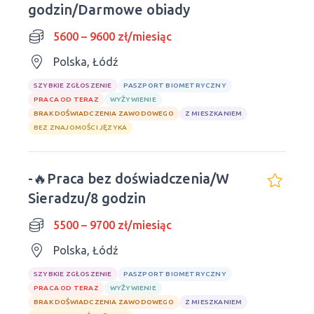
godzin/Darmowe obiady
5600 – 9600 zł/miesiąc
Polska, Łódź
SZYBKIE ZGŁOSZENIE
PASZPORT BIOMETRYCZNY
PRACA OD TERAZ
WYŻYWIENIE
BRAK DOŚWIADCZENIA ZAWODOWEGO
Z MIESZKANIEM
BEZ ZNAJOMOŚCI JĘZYKA
-🔥Praca bez doświadczenia/W
Sieradzu/8 godzin
5500 – 9700 zł/miesiąc
Polska, Łódź
SZYBKIE ZGŁOSZENIE
PASZPORT BIOMETRYCZNY
PRACA OD TERAZ
WYŻYWIENIE
BRAK DOŚWIADCZENIA ZAWODOWEGO
Z MIESZKANIEM