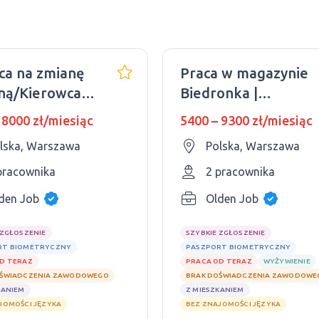
ca na zmianę
Praca w magazynie
ną/Kierowca
Biedronka |
rski/Polskie
Doświadczeni faceci
 8000 zł/miesiąc
5400 – 9300 zł/miesiąc
 jazdy
lska, Warszawa
Polska, Warszawa
pracownika
2 pracownika
den Job
Olden Job
 ZGŁOSZENIE
SZYBKIE ZGŁOSZENIE
RT BIOMETRYCZNY
PASZPORT BIOMETRYCZNY
D TERAZ
PRACA OD TERAZ
WYŻYWIENIE
OŚWIADCZENIA ZAWODOWEGO
BRAK DOŚWIADCZENIA ZAWODOWE
KANIEM
Z MIESZKANIEM
JOMOŚCI JĘZYKA
BEZ ZNAJOMOŚCI JĘZYKA