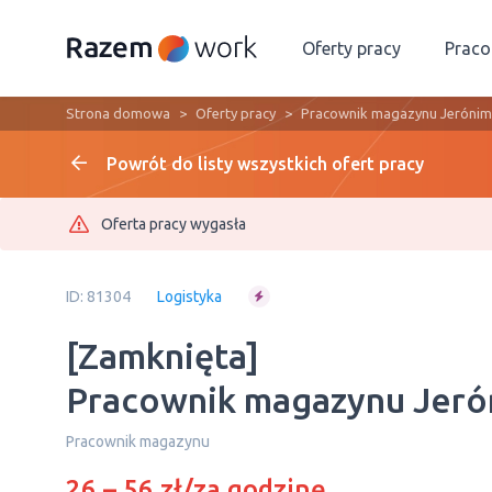
Oferty pracy
Prac
Strona domowa
Oferty pracy
Pracownik magazynu Jerónim
Powrót do listy wszystkich ofert pracy
Oferta pracy wygasła
ID: 81304
Logistyka
[Zamknięta]
Pracownik magazynu Jeró
Рracownik magazynu
26 – 56 zł/za godzinę