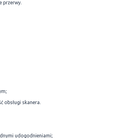
e przerwy.
ym;
ć obsługi skanera.
ędnymi udogodnieniami;