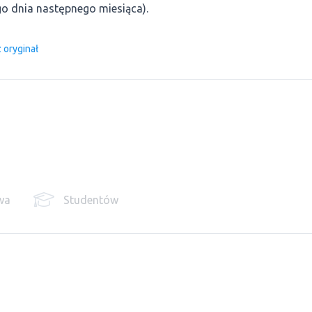
 dnia następnego miesiąca).
 oryginał
wa
Studentów