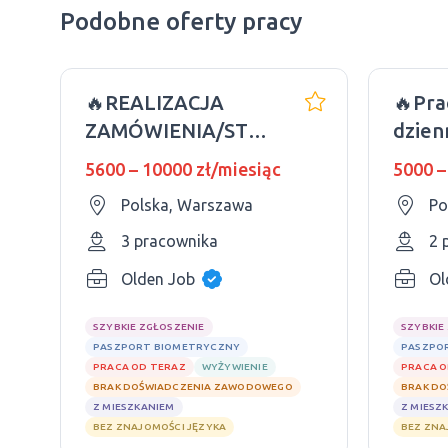
Podobne oferty pracy
🔥REALIZACJA
🔥Pra
ZAMÓWIENIA/STAWNIA
dzien
8-10 GODZIN🔥
kurie
5600 – 10000 zł/miesiąc
5000 –
prawo
Polska, Warszawa
Po
3 pracownika
2 
Olden Job
Ol
SZYBKIE ZGŁOSZENIE
SZYBKIE
PASZPORT BIOMETRYCZNY
PASZPO
PRACA OD TERAZ
WYŻYWIENIE
PRACA O
BRAK DOŚWIADCZENIA ZAWODOWEGO
BRAK D
Z MIESZKANIEM
Z MIESZ
BEZ ZNAJOMOŚCI JĘZYKA
BEZ ZNA