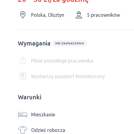
Polska, Olsztyn
5 pracowników
Wymagania
NIE ZAZNACZONO
Pilnie potrzebuje pracownika
Wystarczy paszport biometryczny
Warunki
Mieszkanie
Odzież robocza