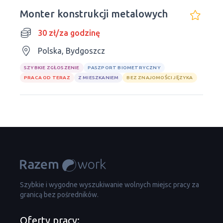
Monter konstrukcji metalowych
30 zł/za godzinę
Polska, Bydgoszcz
SZYBKIE ZGŁOSZENIE
PASZPORT BIOMETRYCZNY
PRACA OD TERAZ
Z MIESZKANIEM
BEZ ZNAJOMOŚCI JĘZYKA
Szybkie i wygodne wyszukiwanie wolnych miejsc pracy za
granicą bez pośredników.
Oferty pracy: