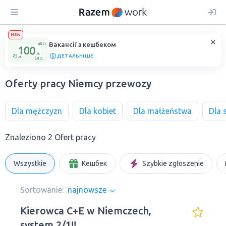
NEW
Вакансії з кешбеком
ДЕТАЛЬНІШЕ
Oferty pracy Niemcy przewozy
Dla mężczyzn
Dla kobiet
Dla małżeństwa
Dla 
Znaleziono 2 Ofert pracy
Wszystkie
Кешбек
Szybkie zgłoszenie
Sortowanie:
najnowsze
Kierowca C+E w Niemczech,
system 2/1!!