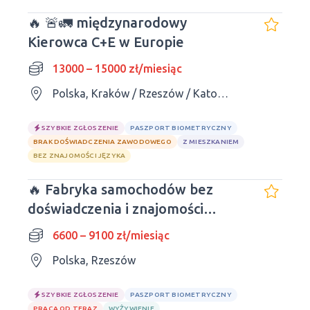
🔥 🚨🚛 międzynarodowy
Kierowca C+E w Europie
13000 – 15000 zł/miesiąc
Polska, Kraków / Rzeszów / Katowice / Kielce / Lublin
SZYBKIE ZGŁOSZENIE
PASZPORT BIOMETRYCZNY
BRAK DOŚWIADCZENIA ZAWODOWEGO
Z MIESZKANIEM
BEZ ZNAJOMOŚCI JĘZYKA
🔥 Fabryka samochodów bez
doświadczenia i znajomości
języków | Darmowe obiady
6600 – 9100 zł/miesiąc
Polska, Rzeszów
SZYBKIE ZGŁOSZENIE
PASZPORT BIOMETRYCZNY
PRACA OD TERAZ
WYŻYWIENIE