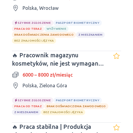
Polska, Wrocław
SZYBKIE ZGŁOSZENIE
PASZPORT BIOMETRYCZNY
PRACA OD TERAZ
WYŻYWIENIE
BRAK DOŚWIADCZENIA ZAWODOWEGO
Z MIESZKANIEM
BEZ ZNAJOMOŚCI JĘZYKA
🔥 Pracownik magazynu
kosmetyków, nie jest wymagane
doświadczenie i znajomość
6000 – 8000 zł/miesiąc
języków obcych
Polska, Zielona Góra
SZYBKIE ZGŁOSZENIE
PASZPORT BIOMETRYCZNY
PRACA OD TERAZ
BRAK DOŚWIADCZENIA ZAWODOWEGO
Z MIESZKANIEM
BEZ ZNAJOMOŚCI JĘZYKA
🔥 Praca stabilna | Produkcja