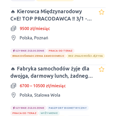
🔥 Kierowca Międzynarodowy
C+E! TOP PRACODAWCA !! 3/1 -
9500zł
9500 zł/miesiąc
Polska, Poznań
SZYBKIE ZGŁOSZENIE
PRACA OD TERAZ
BRAK DOŚWIADCZENIA ZAWODOWEGO
BEZ ZNAJOMOŚCI JĘZYKA
🔥 Fabryka samochodów żyje dla
dwojga, darmowy lunch, żadnego
doświadczenia i żadnego języka
6700 – 10500 zł/miesiąc
Polska, Stalowa Wola
SZYBKIE ZGŁOSZENIE
PASZPORT BIOMETRYCZNY
PRACA OD TERAZ
WYŻYWIENIE