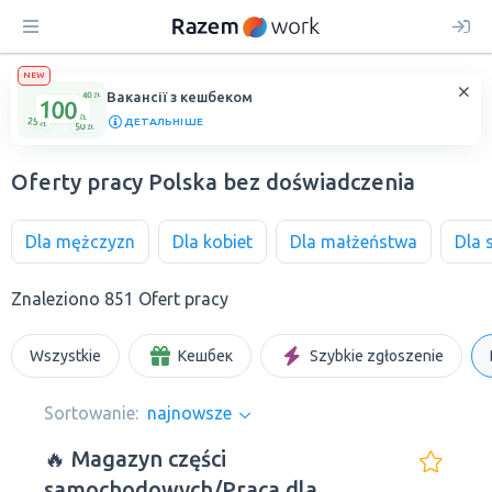
NEW
Вакансії з кешбеком
ДЕТАЛЬНІШЕ
Oferty pracy Polska bez doświadczenia
Dla mężczyzn
Dla kobiet
Dla małżeństwa
Dla 
Znaleziono 851 Ofert pracy
Wszystkie
Кешбек
Szybkie zgłoszenie
Sortowanie:
najnowsze
🔥 Magazyn części
samochodowych/Praca dla