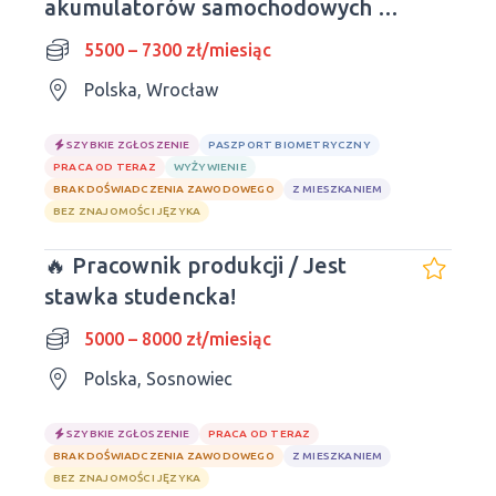
akumulatorów samochodowych |
Wrocław
5500 – 7300 zł/miesiąc
Polska, Wrocław
SZYBKIE ZGŁOSZENIE
PASZPORT BIOMETRYCZNY
PRACA OD TERAZ
WYŻYWIENIE
BRAK DOŚWIADCZENIA ZAWODOWEGO
Z MIESZKANIEM
BEZ ZNAJOMOŚCI JĘZYKA
🔥 Pracownik produkcji / Jest
stawka studencka!
5000 – 8000 zł/miesiąc
Polska, Sosnowiec
SZYBKIE ZGŁOSZENIE
PRACA OD TERAZ
BRAK DOŚWIADCZENIA ZAWODOWEGO
Z MIESZKANIEM
BEZ ZNAJOMOŚCI JĘZYKA