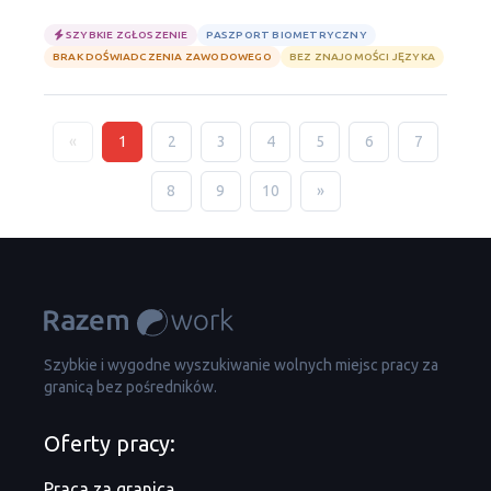
SZYBKIE ZGŁOSZENIE
PASZPORT BIOMETRYCZNY
BRAK DOŚWIADCZENIA ZAWODOWEGO
BEZ ZNAJOMOŚCI JĘZYKA
«
1
2
3
4
5
6
7
8
9
10
»
Szybkie i wygodne wyszukiwanie wolnych miejsc pracy za
granicą bez pośredników.
Oferty pracy:
Praca za granicą