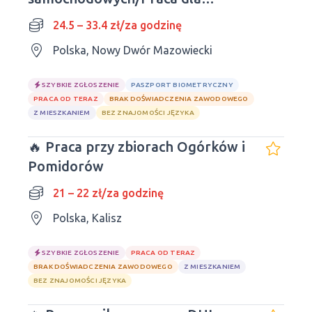
mężczyzn i kobiet
24.5 – 33.4 zł/za godzinę
Polska, Nowy Dwór Mazowiecki
SZYBKIE ZGŁOSZENIE
PASZPORT BIOMETRYCZNY
PRACA OD TERAZ
BRAK DOŚWIADCZENIA ZAWODOWEGO
Z MIESZKANIEM
BEZ ZNAJOMOŚCI JĘZYKA
🔥 Praca przy zbiorach Ogórków i
Pomidorów
21 – 22 zł/za godzinę
Polska, Kalisz
SZYBKIE ZGŁOSZENIE
PRACA OD TERAZ
BRAK DOŚWIADCZENIA ZAWODOWEGO
Z MIESZKANIEM
BEZ ZNAJOMOŚCI JĘZYKA