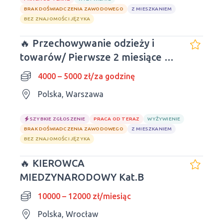
BRAK DOŚWIADCZENIA ZAWODOWEGO
Z MIESZKANIEM
BEZ ZNAJOMOŚCI JĘZYKA
🔥 Przechowywanie odzieży i
towarów/ Pierwsze 2 miesiące w
hostelu - BEZPŁATNIE
4000 – 5000 zł/za godzinę
Polska, Warszawa
SZYBKIE ZGŁOSZENIE
PRACA OD TERAZ
WYŻYWIENIE
BRAK DOŚWIADCZENIA ZAWODOWEGO
Z MIESZKANIEM
BEZ ZNAJOMOŚCI JĘZYKA
🔥 KIEROWCA
MIEDZYNARODOWY Kat.B
10000 – 12000 zł/miesiąc
Polska, Wrocław