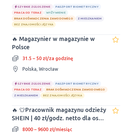
SZYBKIE ZGŁOSZENIE
PASZPORT BIOMETRYCZNY
PRACA OD TERAZ
WYŻYWIENIE
BRAK DOŚWIADCZENIA ZAWODOWEGO
Z MIESZKANIEM
BEZ ZNAJOMOŚCI JĘZYKA
🔥 Magazynier w magazynie w
Polsce
31.5 – 50 zł/za godzinę
Polska, Wrocław
SZYBKIE ZGŁOSZENIE
PASZPORT BIOMETRYCZNY
PRACA OD TERAZ
BRAK DOŚWIADCZENIA ZAWODOWEGO
Z MIESZKANIEM
BEZ ZNAJOMOŚCI JĘZYKA
🔥 👕Pracownik magazynu odzieży
SHEIN | 40 zł/godz. netto dla osób
młodych!
8000 – 9600 zł/miesiąc