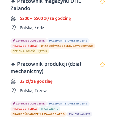
🔥 Pracownik magazynu DHL
Zalando
5200 – 6500 zł/za godzinę
Polska, Łódź
SZYBKIE ZGŁOSZENIE
PASZPORT BIOMETRYCZNY
PRACA OD TERAZ
BRAK DOŚWIADCZENIA ZAWODOWEGO
BEZ ZNAJOMOŚCI JĘZYKA
🔥 Pracownik produkcji (dział
mechaniczny)
32 zł/za godzinę
Polska, Tczew
SZYBKIE ZGŁOSZENIE
PASZPORT BIOMETRYCZNY
PRACA OD TERAZ
WYŻYWIENIE
BRAK DOŚWIADCZENIA ZAWODOWEGO
Z MIESZKANIEM