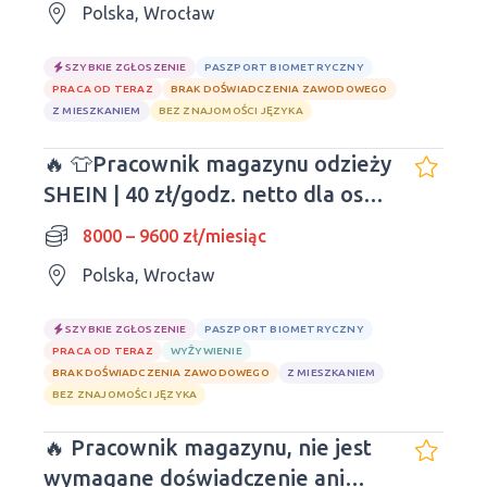
Polska, Wrocław
SZYBKIE ZGŁOSZENIE
PASZPORT BIOMETRYCZNY
PRACA OD TERAZ
BRAK DOŚWIADCZENIA ZAWODOWEGO
Z MIESZKANIEM
BEZ ZNAJOMOŚCI JĘZYKA
🔥 👕Pracownik magazynu odzieży
SHEIN | 40 zł/godz. netto dla osób
młodych!
8000 – 9600 zł/miesiąc
Polska, Wrocław
SZYBKIE ZGŁOSZENIE
PASZPORT BIOMETRYCZNY
PRACA OD TERAZ
WYŻYWIENIE
BRAK DOŚWIADCZENIA ZAWODOWEGO
Z MIESZKANIEM
BEZ ZNAJOMOŚCI JĘZYKA
🔥 Pracownik magazynu, nie jest
wymagane doświadczenie ani