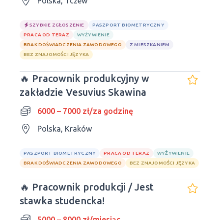
Polska, Tczew
SZYBKIE ZGŁOSZENIE
PASZPORT BIOMETRYCZNY
PRACA OD TERAZ
WYŻYWIENIE
BRAK DOŚWIADCZENIA ZAWODOWEGO
Z MIESZKANIEM
BEZ ZNAJOMOŚCI JĘZYKA
🔥 Pracownik produkcyjny w
zakładzie Vesuvius Skawina
6000 – 7000 zł/za godzinę
Polska, Kraków
PASZPORT BIOMETRYCZNY
PRACA OD TERAZ
WYŻYWIENIE
BRAK DOŚWIADCZENIA ZAWODOWEGO
BEZ ZNAJOMOŚCI JĘZYKA
🔥 Pracownik produkcji / Jest
stawka studencka!
5000 – 8000 zł/miesiąc