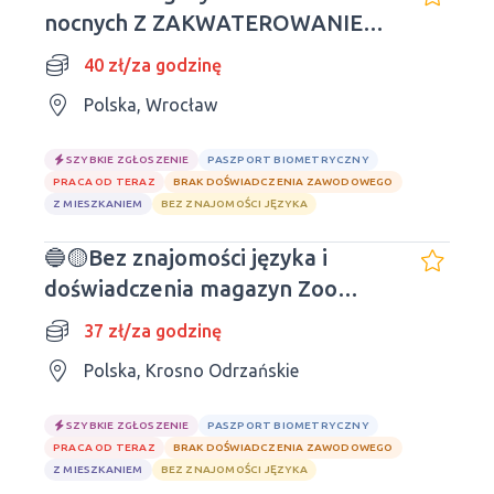
nocnych Z ZAKWATEROWANIEM
OD PRACODAWCY
40 zł/za godzinę
Polska, Wrocław
SZYBKIE ZGŁOSZENIE
PASZPORT BIOMETRYCZNY
PRACA OD TERAZ
BRAK DOŚWIADCZENIA ZAWODOWEGO
Z MIESZKANIEM
BEZ ZNAJOMOŚCI JĘZYKA
🔵🟡Bez znajomości języka i
doświadczenia magazyn Zoo
Products 🆒🔝
37 zł/za godzinę
Polska, Krosno Odrzańskie
SZYBKIE ZGŁOSZENIE
PASZPORT BIOMETRYCZNY
PRACA OD TERAZ
BRAK DOŚWIADCZENIA ZAWODOWEGO
Z MIESZKANIEM
BEZ ZNAJOMOŚCI JĘZYKA