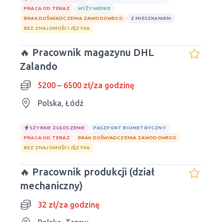
PRACA OD TERAZ
WYŻYWIENIE
BRAK DOŚWIADCZENIA ZAWODOWEGO
Z MIESZKANIEM
BEZ ZNAJOMOŚCI JĘZYKA
🔥 Pracownik magazynu DHL
Zalando
5200 – 6500 zł/za godzinę
Polska, Łódź
SZYBKIE ZGŁOSZENIE
PASZPORT BIOMETRYCZNY
PRACA OD TERAZ
BRAK DOŚWIADCZENIA ZAWODOWEGO
BEZ ZNAJOMOŚCI JĘZYKA
🔥 Pracownik produkcji (dział
mechaniczny)
32 zł/za godzinę