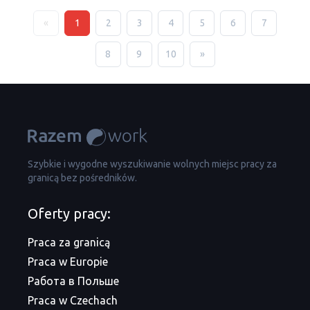
«
1
2
3
4
5
6
7
8
9
10
»
Szybkie i wygodne wyszukiwanie wolnych miejsc pracy za
granicą bez pośredników.
Oferty pracy:
Praca za granicą
Praca w Europie
Работа в Польше
Praca w Czechach