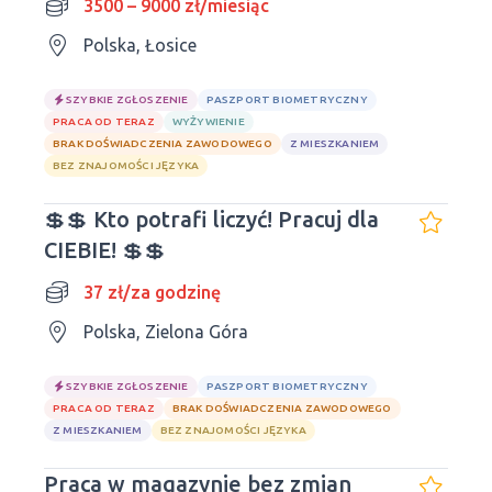
3500 – 9000 zł/miesiąc
Polska, Łosice
SZYBKIE ZGŁOSZENIE
PASZPORT BIOMETRYCZNY
PRACA OD TERAZ
WYŻYWIENIE
BRAK DOŚWIADCZENIA ZAWODOWEGO
Z MIESZKANIEM
BEZ ZNAJOMOŚCI JĘZYKA
💲💲 Kto potrafi liczyć! Pracuj dla
CIEBIE! 💲💲
37 zł/za godzinę
Polska, Zielona Góra
SZYBKIE ZGŁOSZENIE
PASZPORT BIOMETRYCZNY
PRACA OD TERAZ
BRAK DOŚWIADCZENIA ZAWODOWEGO
Z MIESZKANIEM
BEZ ZNAJOMOŚCI JĘZYKA
Praca w magazynie bez zmian