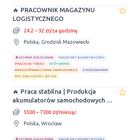
🔥 PRACOWNIK MAGAZYNU
LOGISTYCZNEGO
24.2 – 32 zł/za godzinę
Polska, Grodzisk Mazowiecki
SZYBKIE ZGŁOSZENIE
PASZPORT BIOMETRYCZNY
PRACA OD TERAZ
WYŻYWIENIE
BRAK DOŚWIADCZENIA ZAWODOWEGO
Z MIESZKANIEM
BEZ ZNAJOMOŚCI JĘZYKA
🔥 Praca stabilna | Produkcja
akumulatorów samochodowych |
Wrocław
5500 – 7300 zł/miesiąc
Polska, Wrocław
SZYBKIE ZGŁOSZENIE
PASZPORT BIOMETRYCZNY