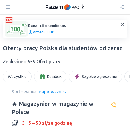
NEW
Вакансії з кешбеком
ДЕТАЛЬНІШЕ
Oferty pracy Polska dla studentów od zaraz
Znaleziono 659 Ofert pracy
Wszystkie
Кешбек
Szybkie zgłoszenie
Sortowanie:
najnowsze
🔥 Magazynier w magazynie w
Polsce
31.5 – 50 zł/za godzinę