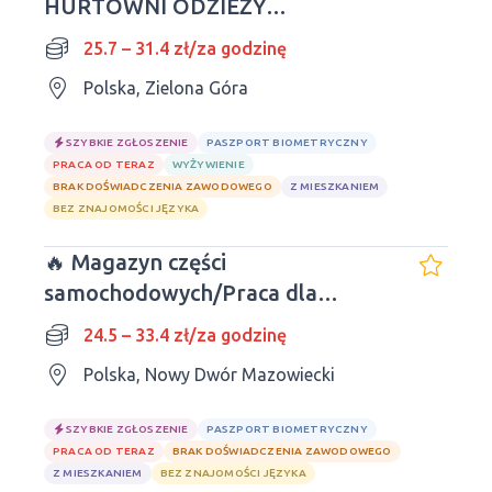
HURTOWNI ODZIEŻY
SPORTOWEJ
25.7 – 31.4 zł/za godzinę
Polska, Zielona Góra
SZYBKIE ZGŁOSZENIE
PASZPORT BIOMETRYCZNY
PRACA OD TERAZ
WYŻYWIENIE
BRAK DOŚWIADCZENIA ZAWODOWEGO
Z MIESZKANIEM
BEZ ZNAJOMOŚCI JĘZYKA
🔥 Magazyn części
samochodowych/Praca dla
mężczyzn i kobiet
24.5 – 33.4 zł/za godzinę
Polska, Nowy Dwór Mazowiecki
SZYBKIE ZGŁOSZENIE
PASZPORT BIOMETRYCZNY
PRACA OD TERAZ
BRAK DOŚWIADCZENIA ZAWODOWEGO
Z MIESZKANIEM
BEZ ZNAJOMOŚCI JĘZYKA