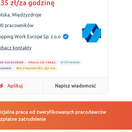
 35 zł/za godzinę
olska, Międzyzdroje
00 pracowników
opping Work Europe Sp. z.o.o
obacz kontakty
KIE ZGŁOSZENIE
PRACA OD TERAZ
WYŻYWIENIE
ZKANIEM
BEZ ZNAJOMOŚCI JĘZYKA
Aplikuj
Napisz wiadomość
icjalna praca od zweryfikowanych pracodawców
zpłatne zatrudnienie