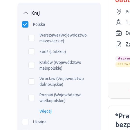
Po
Kraj
1
Polska
Warszawa (Województwo
mazowieckie)
Z
Łódź (Lódzkie)
SZYB
Kraków (Województwo
BEZ ZN
małopolskie)
Wrocław (Województwo
dolnośląskie)
Poznań (Województwo
wielkopolskie)
Więcej
*Pra
Ukraina
bezp