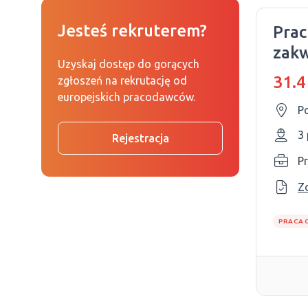
Jesteś rekruterem?
Pra
zakw
Uzyskaj dostęp do gorących
hote
31.4
zgłoszeń na rekrutację od
europejskich pracodawców.
Po
3
Rejestracja
P
Z
PRACA 