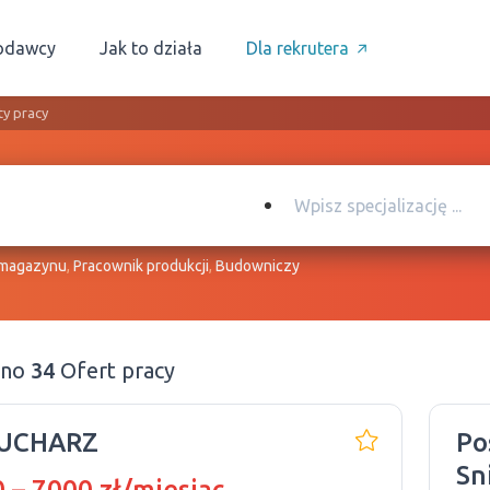
odawcy
Jak to działa
Dla rekrutera
ty pracy
 magazynu
,
Pracownik produkcji
,
Budowniczy
ono
34
Ofert pracy
KUCHARZ
Po
Sn
 – 7000 zł/miesiąc