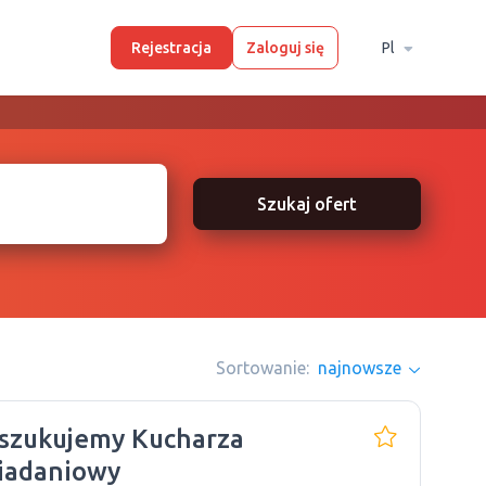
Rejestracja
Zaloguj się
Pl
Szukaj ofert
Sortowanie:
najnowsze
szukujemy Kucharza
iadaniowy