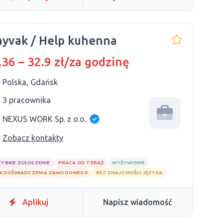
yvak / Help kuhenna
.36 – 32.9 zł/za godzinę
Polska, Gdańsk
3 pracownika
NEXUS WORK Sp. z o.o.
Zobacz kontakty
ZYBKIE ZGŁOSZENIE
PRACA OD TERAZ
WYŻYWIENIE
K DOŚWIADCZENIA ZAWODOWEGO
BEZ ZNAJOMOŚCI JĘZYKA
Aplikuj
Napisz wiadomość