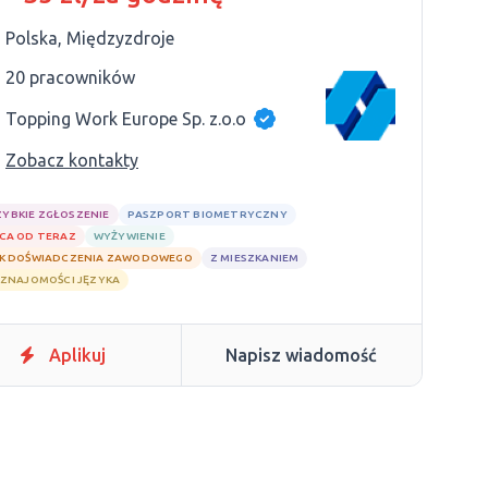
Polska, Międzyzdroje
20 pracowników
Topping Work Europe Sp. z.o.o
Zobacz kontakty
ZYBKIE ZGŁOSZENIE
PASZPORT BIOMETRYCZNY
CA OD TERAZ
WYŻYWIENIE
K DOŚWIADCZENIA ZAWODOWEGO
Z MIESZKANIEM
 ZNAJOMOŚCI JĘZYKA
Aplikuj
Napisz wiadomość