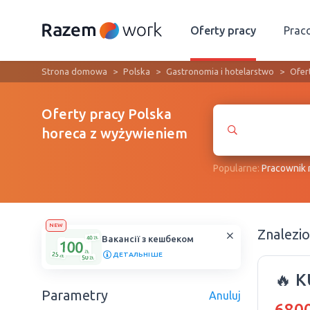
Oferty pracy
Prac
Strona domowa
Polska
Gastronomia i hotelarstwo
Ofer
Oferty pracy Polska
horeca z wyżywieniem
Popularne:
Рracownik
NEW
Znalezi
Вакансії з кешбеком
ДЕТАЛЬНІШЕ
🔥 
Parametry
Anuluj
6800