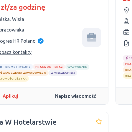
NE STANOWISKA*
 zł/za godzinę
lska, Wisła
 pracownika
rogres HR Poland
obacz kontakty
S
PRA
RT BIOMETRYCZNY
PRACA OD TERAZ
WYŻYWIENIE
BRA
OŚWIADCZENIA ZAWODOWEGO
Z MIESZKANIEM
BEZ
AJOMOŚCI JĘZYKA
Aplikuj
Napisz wiadomość
a W Hotelarstwie