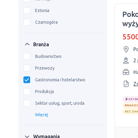
Estonia
Pokojowa bez
wyży
Czarnogóra
5500
Branża
P
Budownictwo
2
Przewozy
H
Gastronomia i hotelarstwo
Z
Produkcja
SZYB
Sektor usług, sport, uroda
BRAK D
BEZ ZN
Więcej
Wymagania