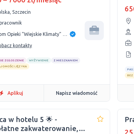
65
lska, Szczecin
 pracownik
Dom Opieki "Wiejskie Klimaty" Martyna Ol
obacz kontakty
KIE ZGŁOSZENIE
WYŻYWIENIE
Z MIESZKANIEM
AJOMOŚCI JĘZYKA
PAS
BEZ
Aplikuj
Napisz wiadomość
ca w hotelu 5 🌟 -
Pr
łatne zakwaterowanie,
25