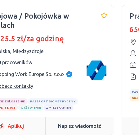
jowa / Pokojówka w
lach
65
 25.5 zł/za godzinę
olska, Międzyzdroje
0 pracowników
opping Work Europe Sp. z.o.o
obacz kontakty
PAS
BRA
KIE ZGŁOSZENIE
PASZPORT BIOMETRYCZNY
OD TERAZ
WYŻYWIENIE
Z MIESZKANIEM
Aplikuj
Napisz wiadomość