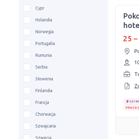
Cypr
Poko
Holandia
hote
Norwegia
25 –
Portugalia
P
Rumunia
1
Serbia
T
Słowenia
Z
Finlandia
SZYB
Francja
PRACA 
Chorwacja
Szwajcaria
Szwecja