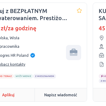
cuj z BEZPŁATNYM
KUC
aterowaniem. Prestiżowy
SA
l górski
 zł/za godzinę
45
lska, Wisła
 pracownika
rogres HR Poland
obacz kontakty
OD TERAZ
WYŻYWIENIE
Z MIESZKANIEM
S
Z M
Aplikuj
Napisz wiadomość