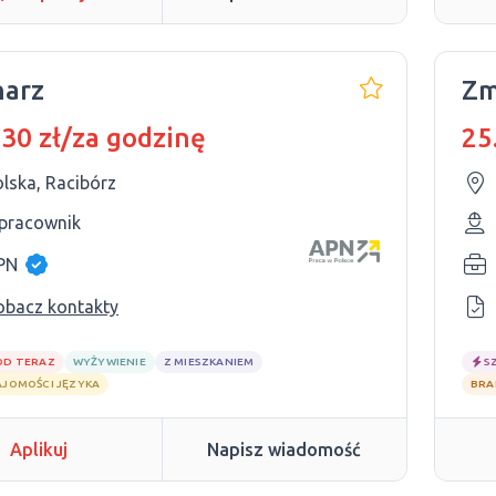
harz
Zm
 30 zł/za godzinę
25
lska, Racibórz
 pracownik
PN
obacz kontakty
OD TERAZ
WYŻYWIENIE
Z MIESZKANIEM
S
AJOMOŚCI JĘZYKA
BRA
Aplikuj
Napisz wiadomość