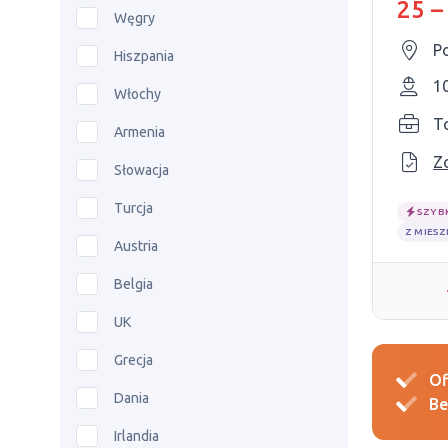
25 –
Węgry
P
Hiszpania
1
Włochy
T
Armenia
Z
Słowacja
Turcja
SZYB
Z MIES
Austria
Belgia
UK
Grecja
Of
Dania
Be
Irlandia