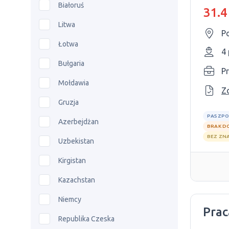
RÓŻ
Białoruś
31.4
Litwa
Po
Łotwa
4
Bułgaria
P
Mołdawia
Z
Gruzja
PASZPO
Azerbejdżan
BRAK D
BEZ ZN
Uzbekistan
Kirgistan
Kazachstan
Niemcy
Prac
Republika Czeska