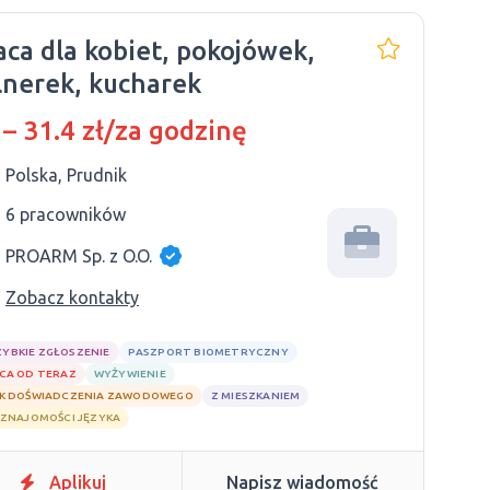
aca dla kobiet, pokojówek,
lnerek, kucharek
 – 31.4 zł/za godzinę
Polska, Prudnik
6 pracowników
PROARM Sp. z O.O.
Zobacz kontakty
ZYBKIE ZGŁOSZENIE
PASZPORT BIOMETRYCZNY
CA OD TERAZ
WYŻYWIENIE
K DOŚWIADCZENIA ZAWODOWEGO
Z MIESZKANIEM
 ZNAJOMOŚCI JĘZYKA
Aplikuj
Napisz wiadomość