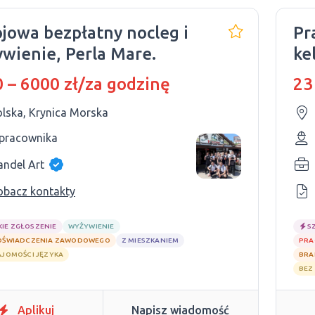
płatny nocleg i
Pr
wienie, Perla Mare.
ke
 – 6000 zł/za godzinę
23
olska, Krynica Morska
 pracownika
andel Art
obacz kontakty
KIE ZGŁOSZENIE
WYŻYWIENIE
S
OŚWIADCZENIA ZAWODOWEGO
Z MIESZKANIEM
PRA
AJOMOŚCI JĘZYKA
BRA
BEZ
Aplikuj
Napisz wiadomość