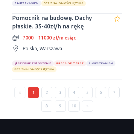
Z MIESZKANIEM
BEZ ZNAJOMOŚCI JĘZYKA
Pomocnik na budowę. Dachy
płaskie. 35-40zł/h na rękę
7000 – 11000 zł/miesiąc
Polska, Warszawa
SZYBKIE ZGŁOSZENIE
PRACA OD TERAZ
Z MIESZKANIEM
BEZ ZNAJOMOŚCI JĘZYKA
«
1
2
3
4
5
6
7
8
9
10
»