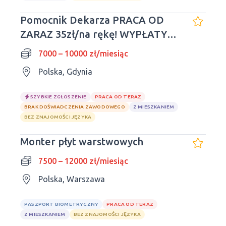
Pomocnik Dekarza PRACA OD
ZARAZ 35zł/na rękę! WYPŁATY
CO TYD
7000 – 10000 zł/miesiąc
Polska, Gdynia
SZYBKIE ZGŁOSZENIE
PRACA OD TERAZ
BRAK DOŚWIADCZENIA ZAWODOWEGO
Z MIESZKANIEM
BEZ ZNAJOMOŚCI JĘZYKA
Monter płyt warstwowych
7500 – 12000 zł/miesiąc
Polska, Warszawa
PASZPORT BIOMETRYCZNY
PRACA OD TERAZ
Z MIESZKANIEM
BEZ ZNAJOMOŚCI JĘZYKA