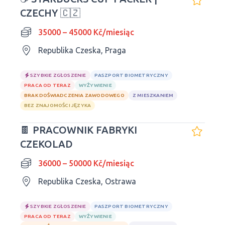
CZECHY 🇨🇿
35000 – 45000 Kč/miesiąc
Republika Czeska, Praga
SZYBKIE ZGŁOSZENIE
PASZPORT BIOMETRYCZNY
PRACA OD TERAZ
WYŻYWIENIE
BRAK DOŚWIADCZENIA ZAWODOWEGO
Z MIESZKANIEM
BEZ ZNAJOMOŚCI JĘZYKA
🍫 PRACOWNIK FABRYKI
CZEKOLAD
36000 – 50000 Kč/miesiąc
Republika Czeska, Ostrawa
SZYBKIE ZGŁOSZENIE
PASZPORT BIOMETRYCZNY
PRACA OD TERAZ
WYŻYWIENIE