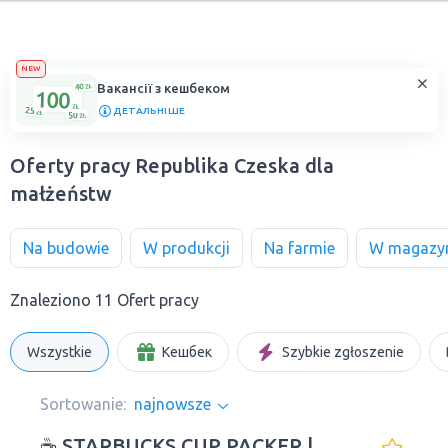
NEW
Вакансії з кешбеком
ДЕТАЛЬНІШЕ
Oferty pracy Republika Czeska dla
małżeństw
Na budowie
W produkcji
Na farmie
W magazy
Znaleziono 11 Ofert pracy
Wszystkie
Кешбек
Szybkie zgłoszenie
Sortowanie:
najnowsze
☕ STARBUCKS CUP PACKER |