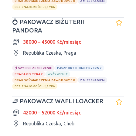
BRAK DOŚWIADCZENIA ZAWODOWEGO
Z MIESZKANIEM
BEZ ZNAJOMOŚCI JĘZYKA
💍 PAKOWACZ BIŻUTERII
PANDORA
38000 – 45000 Kč/miesiąc
Republika Czeska, Praga
SZYBKIE ZGŁOSZENIE
PASZPORT BIOMETRYCZNY
PRACA OD TERAZ
WYŻYWIENIE
BRAK DOŚWIADCZENIA ZAWODOWEGO
Z MIESZKANIEM
BEZ ZNAJOMOŚCI JĘZYKA
🧇 PAKOWACZ WAFLI LOACKER
42000 – 52000 Kč/miesiąc
Republika Czeska, Cheb