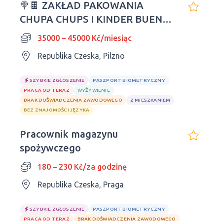
🍭🍫 ZAKŁAD PAKOWANIA
CHUPA CHUPS I KINDER BUENO
W REPUBLICE CZESKIEJ
35000 – 45000 Kč/miesiąc
Republika Czeska, Pilzno
SZYBKIE ZGŁOSZENIE
PASZPORT BIOMETRYCZNY
PRACA OD TERAZ
WYŻYWIENIE
BRAK DOŚWIADCZENIA ZAWODOWEGO
Z MIESZKANIEM
BEZ ZNAJOMOŚCI JĘZYKA
Pracownik magazynu
spożywczego
180 – 230 Kč/za godzinę
Republika Czeska, Praga
SZYBKIE ZGŁOSZENIE
PASZPORT BIOMETRYCZNY
PRACA OD TERAZ
BRAK DOŚWIADCZENIA ZAWODOWEGO