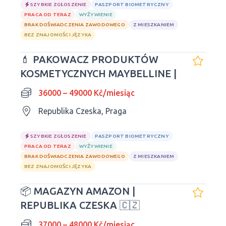
SZYBKIE ZGŁOSZENIE
PASZPORT BIOMETRYCZNY
PRACA OD TERAZ
WYŻYWIENIE
BRAK DOŚWIADCZENIA ZAWODOWEGO
Z MIESZKANIEM
BEZ ZNAJOMOŚCI JĘZYKA
💄 PAKOWACZ PRODUKTÓW
KOSMETYCZNYCH MAYBELLINE |
36000 – 49000 Kč/miesiąc
Republika Czeska, Praga
SZYBKIE ZGŁOSZENIE
PASZPORT BIOMETRYCZNY
PRACA OD TERAZ
WYŻYWIENIE
BRAK DOŚWIADCZENIA ZAWODOWEGO
Z MIESZKANIEM
BEZ ZNAJOMOŚCI JĘZYKA
📦 MAGAZYN AMAZON |
REPUBLIKA CZESKA 🇨🇿
37000 – 48000 Kč/miesiąc