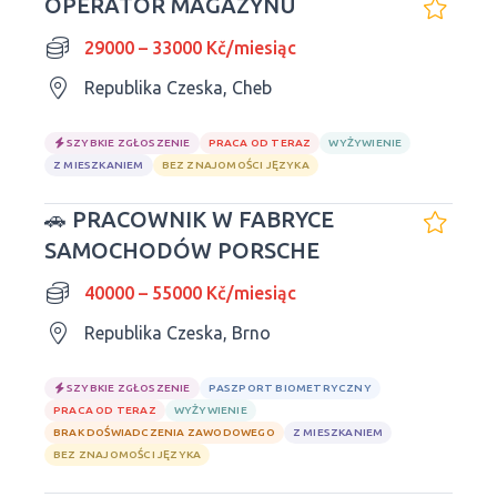
OPERATOR MAGAZYNU
29000 – 33000 Kč/miesiąc
Republika Czeska, Cheb
SZYBKIE ZGŁOSZENIE
PRACA OD TERAZ
WYŻYWIENIE
Z MIESZKANIEM
BEZ ZNAJOMOŚCI JĘZYKA
🚗 PRACOWNIK W FABRYCE
SAMOCHODÓW PORSCHE
40000 – 55000 Kč/miesiąc
Republika Czeska, Brno
SZYBKIE ZGŁOSZENIE
PASZPORT BIOMETRYCZNY
PRACA OD TERAZ
WYŻYWIENIE
BRAK DOŚWIADCZENIA ZAWODOWEGO
Z MIESZKANIEM
BEZ ZNAJOMOŚCI JĘZYKA