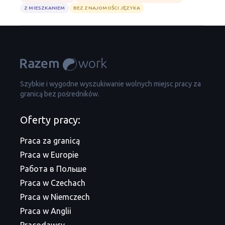
Z MIESZKANIEM
BEZ ZNAJOMOŚCI JĘZYKA
Szybkie i wygodne wyszukiwanie wolnych miejsc pracy za
granicą bez pośredników.
Oferty pracy:
Praca za granicą
Praca w Europie
Работа в Польше
Praca w Czechach
Praca w Niemczech
Praca w Anglii