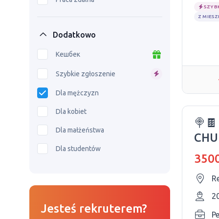
SZYB
Z MIES
Dodatkowo
Кешбек
Szybkie zgłoszenie
Dla mężczyzn
Dla kobiet
🍭
Dla małżeństwa
CHU
Dla studentów
BUE
3500
CZE
Re
2
Jesteś rekruterem?
P