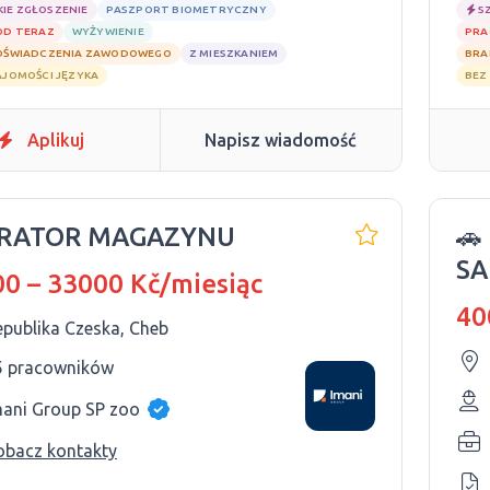
KIE ZGŁOSZENIE
PASZPORT BIOMETRYCZNY
S
OD TERAZ
WYŻYWIENIE
PRA
OŚWIADCZENIA ZAWODOWEGO
Z MIESZKANIEM
BRA
AJOMOŚCI JĘZYKA
BEZ
Aplikuj
Napisz wiadomość
RATOR MAGAZYNU
🚗
S
0 – 33000 Kč/miesiąc
40
epublika Czeska, Cheb
5 pracowników
mani Group SP zoo
obacz kontakty