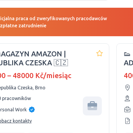
icjalna praca od zweryfikowanych pracodawców
zpłatne zatrudnienie
MAGAZYN AMAZON |
👟
UBLIKA CZESKA 🇨🇿
AD
0 – 48000 Kč/miesiąc
40
epublika Czeska, Brno
0 pracowników
ersonal Work
obacz kontakty