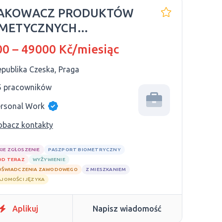
PAKOWACZ PRODUKTÓW
METYCZNYCH
BELLINE |
0 – 49000 Kč/miesiąc
epublika Czeska, Praga
5 pracowników
ersonal Work
obacz kontakty
KIE ZGŁOSZENIE
PASZPORT BIOMETRYCZNY
OD TERAZ
WYŻYWIENIE
OŚWIADCZENIA ZAWODOWEGO
Z MIESZKANIEM
AJOMOŚCI JĘZYKA
Aplikuj
Napisz wiadomość