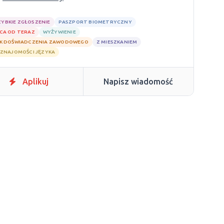
ZYBKIE ZGŁOSZENIE
PASZPORT BIOMETRYCZNY
CA OD TERAZ
WYŻYWIENIE
K DOŚWIADCZENIA ZAWODOWEGO
Z MIESZKANIEM
 ZNAJOMOŚCI JĘZYKA
Aplikuj
Napisz wiadomość