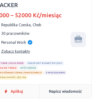
ACKER
000 – 52000 Kč/miesiąc
Republika Czeska, Cheb
30 pracowników
Personal Work
Zobacz kontakty
ZYBKIE ZGŁOSZENIE
PASZPORT BIOMETRYCZNY
CA OD TERAZ
WYŻYWIENIE
K DOŚWIADCZENIA ZAWODOWEGO
Z MIESZKANIEM
 ZNAJOMOŚCI JĘZYKA
Aplikuj
Napisz wiadomość