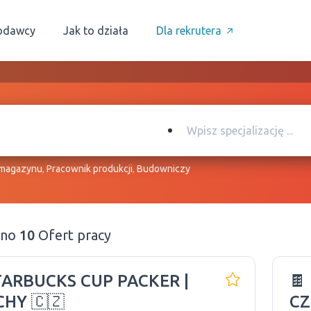
odawcy
Jak to działa
Dla rekrutera
 magazynu
,
Pracownik produkcji
,
Budowniczy
ono
10
Ofert pracy
TARBUCKS CUP PACKER |
🍫
CHY 🇨🇿
CZ