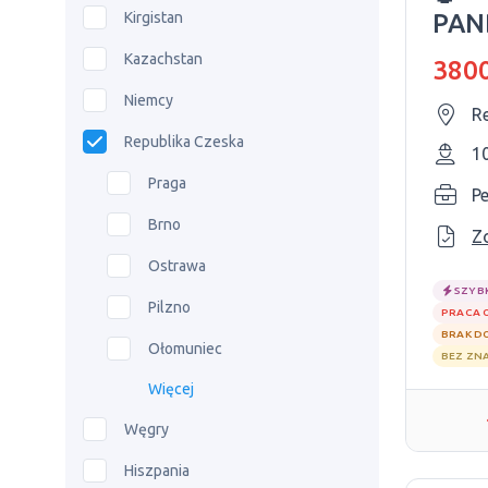
Kirgistan
PAN
Kazachstan
3800
Niemcy
R
Republika Czeska
1
Praga
P
Brno
Z
Ostrawa
SZYB
Pilzno
PRACA 
BRAK D
Ołomuniec
BEZ ZN
Więcej
Węgry
Hiszpania