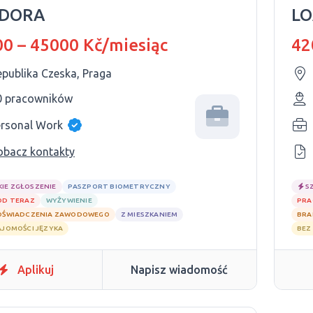
DORA
LO
0 – 45000 Kč/miesiąc
42
epublika Czeska, Praga
0 pracowników
ersonal Work
obacz kontakty
KIE ZGŁOSZENIE
PASZPORT BIOMETRYCZNY
S
OD TERAZ
WYŻYWIENIE
PRA
OŚWIADCZENIA ZAWODOWEGO
Z MIESZKANIEM
BRA
AJOMOŚCI JĘZYKA
BEZ
Aplikuj
Napisz wiadomość