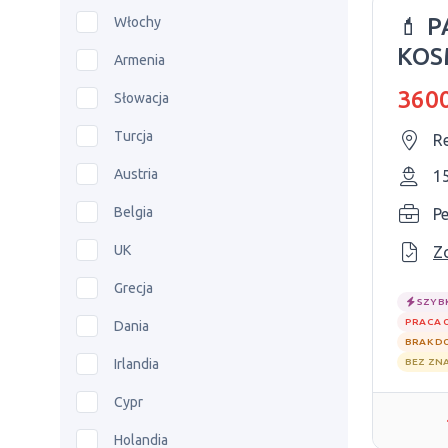
💄 
Włochy
KOS
Armenia
MAY
3600
Słowacja
Turcja
R
Austria
1
Belgia
P
UK
Z
Grecja
SZYB
PRACA 
Dania
BRAK D
Irlandia
BEZ ZN
Cypr
Holandia