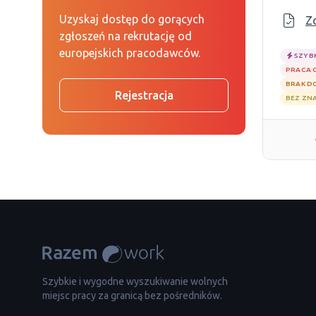
Uzyskaj dostęp do gorących
Z
zgłoszeń na rekrutację od
europejskich pracodawców.
SZYB
PRACA 
BRAK D
Rejestracja
BEZ ZN
Szybkie i wygodne wyszukiwanie wolnych
miejsc pracy za granicą bez pośredników.