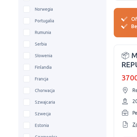
Norwegia
Of
Portugalia
Be
Rumunia
Serbia
📦 
Słowenia
REP
Finlandia
3700
Francja
R
Chorwacja
2
Szwajcaria
P
Szwecja
Z
Estonia