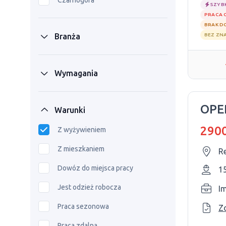
Czarnogóra
SZYB
PRACA 
BRAK D
Branża
BEZ ZN
Wymagania
OPE
Warunki
2900
Z wyżywieniem
Z mieszkaniem
R
Dowóz do miejsca pracy
1
Jest odzież robocza
I
Praca sezonowa
Z
Praca zdalna