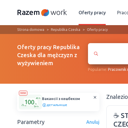
Oferty pracy
Prac
Strona domowa
Republika Czeska
Oferty pracy
Oferty pracy Republika
Czeska dla mężczyzn z
wyżywieniem
Popularne:
Рracownik
NEW
Znalezi
Вакансії з кешбеком
ДЕТАЛЬНІШЕ
☕ S
Parametry
Anuluj
CZE