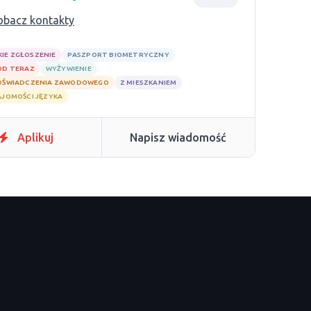
obacz kontakty
KIE ZGŁOSZENIE
PASZPORT BIOMETRYCZNY
OD TERAZ
WYŻYWIENIE
OŚWIADCZENIA ZAWODOWEGO
Z MIESZKANIEM
AJOMOŚCI JĘZYKA
Aplikuj
Napisz wiadomość