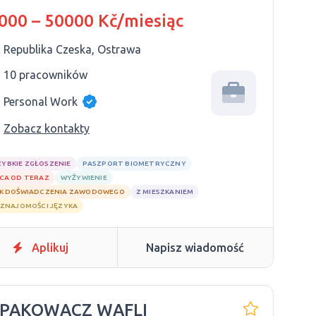
000 – 50000 Kč/miesiąc
Republika Czeska, Ostrawa
10 pracowników
Personal Work
Zobacz kontakty
ZYBKIE ZGŁOSZENIE
PASZPORT BIOMETRYCZNY
CA OD TERAZ
WYŻYWIENIE
K DOŚWIADCZENIA ZAWODOWEGO
Z MIESZKANIEM
 ZNAJOMOŚCI JĘZYKA
Aplikuj
Napisz wiadomość
 PAKOWACZ WAFLI