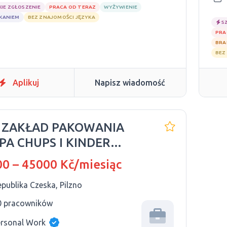
KIE ZGŁOSZENIE
PRACA OD TERAZ
WYŻYWIENIE
ZKANIEM
BEZ ZNAJOMOŚCI JĘZYKA
S
PRA
BRA
BEZ
Aplikuj
Napisz wiadomość
 ZAKŁAD PAKOWANIA
PA CHUPS I KINDER
NO W REPUBLICE
0 – 45000 Kč/miesiąc
SKIEJ
publika Czeska, Pilzno
0 pracowników
ersonal Work