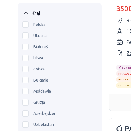
3500
Kraj
R
Polska
1
Ukraina
P
Białoruś
Z
Litwa
SZYB
Łotwa
PRACA 
Bułgaria
BRAK D
BEZ ZN
Mołdawia
Gruzja
Azerbejdżan
Uzbekistan
💍 