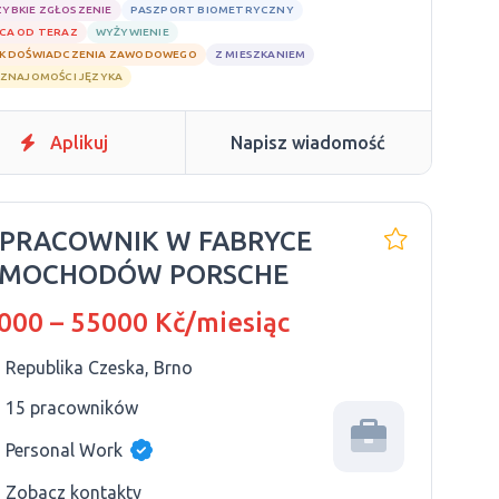
ZYBKIE ZGŁOSZENIE
PASZPORT BIOMETRYCZNY
CA OD TERAZ
WYŻYWIENIE
K DOŚWIADCZENIA ZAWODOWEGO
Z MIESZKANIEM
 ZNAJOMOŚCI JĘZYKA
Aplikuj
Napisz wiadomość
 PRACOWNIK W FABRYCE
AMOCHODÓW PORSCHE
000 – 55000 Kč/miesiąc
Republika Czeska, Brno
15 pracowników
Personal Work
Zobacz kontakty