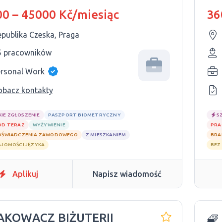
0 – 45000 Kč/miesiąc
36
epublika Czeska, Praga
5 pracowników
ersonal Work
obacz kontakty
KIE ZGŁOSZENIE
PASZPORT BIOMETRYCZNY
S
OD TERAZ
WYŻYWIENIE
PRA
OŚWIADCZENIA ZAWODOWEGO
Z MIESZKANIEM
BRA
AJOMOŚCI JĘZYKA
BEZ
Aplikuj
Napisz wiadomość
PAKOWACZ BIŻUTERII
🧇