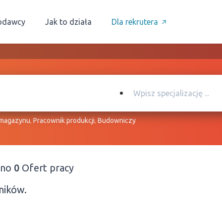
odawcy
Jak to działa
Dla rekrutera
 magazynu
,
Pracownik produkcji
,
Budowniczy
ono
0
Ofert pracy
ników.