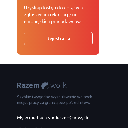
Uzyskaj dostęp do gorących
zgłoszeń na rekrutację od
europejskich pracodawców.
Rejestracja
Szybkie i wygodne wyszukiwanie wolnych
miejsc pracy za granicą bez pośredników.
My w mediach społecznościowych: