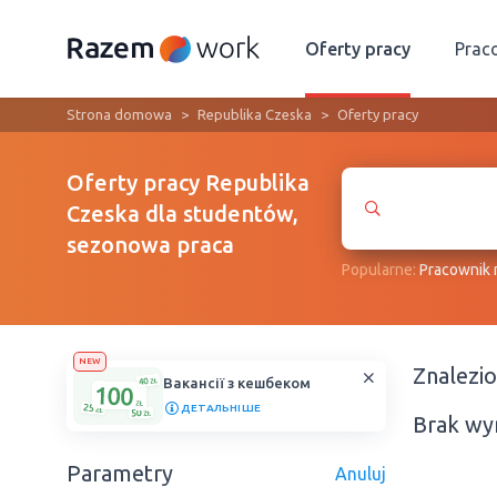
Oferty pracy
Prac
Strona domowa
Republika Czeska
Oferty pracy
Oferty pracy Republika
Czeska dla studentów,
sezonowa praca
Popularne:
Рracownik
NEW
Znalezi
Вакансії з кешбеком
ДЕТАЛЬНІШЕ
Brak wy
Parametry
Anuluj