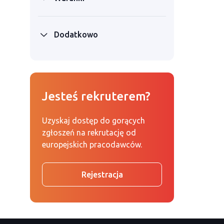
Dodatkowo
Jesteś rekruterem?
Uzyskaj dostęp do gorących
zgłoszeń na rekrutację od
europejskich pracodawców.
Rejestracja