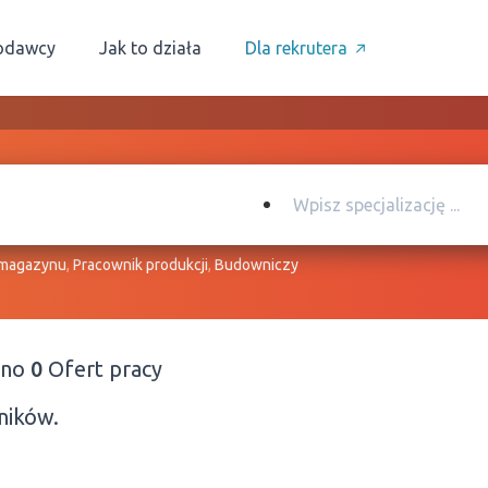
odawcy
Jak to działa
Dla rekrutera
 magazynu
,
Pracownik produkcji
,
Budowniczy
ono
0
Ofert pracy
ników.