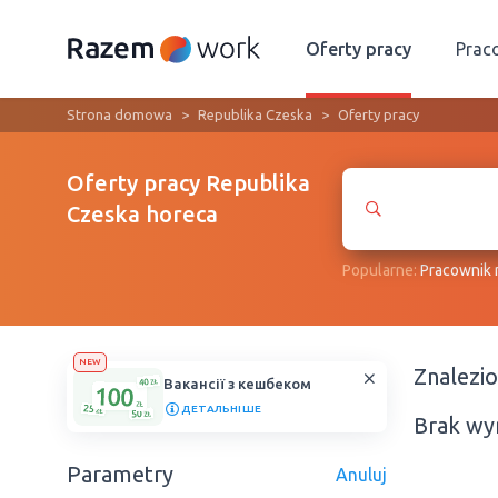
Oferty pracy
Prac
Strona domowa
Republika Czeska
Oferty pracy
Oferty pracy Republika
Czeska horeca
Popularne:
Рracownik
NEW
Znalezi
Вакансії з кешбеком
ДЕТАЛЬНІШЕ
Brak wy
Parametry
Anuluj