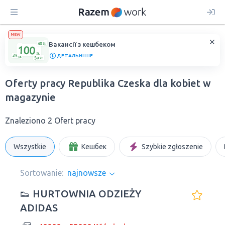
NEW
Вакансії з кешбеком
ДЕТАЛЬНІШЕ
Oferty pracy Republika Czeska dla kobiet w
magazynie
Znaleziono 2 Ofert pracy
Wszystkie
Кешбек
Szybkie zgłoszenie
Sortowanie:
najnowsze
👟 HURTOWNIA ODZIEŻY
ADIDAS