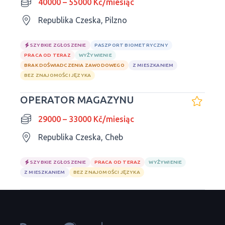
40000 – 55000 Kč/miesiąc
Republika Czeska, Pilzno
SZYBKIE ZGŁOSZENIE
PASZPORT BIOMETRYCZNY
PRACA OD TERAZ
WYŻYWIENIE
BRAK DOŚWIADCZENIA ZAWODOWEGO
Z MIESZKANIEM
BEZ ZNAJOMOŚCI JĘZYKA
OPERATOR MAGAZYNU
29000 – 33000 Kč/miesiąc
Republika Czeska, Cheb
SZYBKIE ZGŁOSZENIE
PRACA OD TERAZ
WYŻYWIENIE
Z MIESZKANIEM
BEZ ZNAJOMOŚCI JĘZYKA