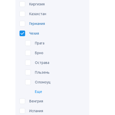
Киргизия
Казахстан
Германия
Чехия
Прага
Брно
Острава
Пльзень
Оломоуц
Еще
Венгрия
Испания