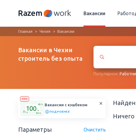
Вакансии
Работо
Главная
Чехия
Вакансии
Вакансии в Чехии
строитель без опыта
Популярное:
Работни
NEW
Найде
Вакансии с кэшбеком
ПОДРОБНЕЕ
Ничего 
Параметры
Очистить