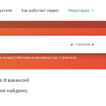
датели
Как работает сервис
Рекрутерам
×
×
Строитель
к склада
,
Работник на производство
,
Строитель
но
0
вакансий
не найдено.