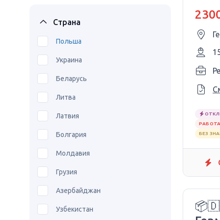
2300
Страна
Г
Польша
1
Украина
P
Беларусь
С
Литва
ОТКЛ
Латвия
РАБОТА
Болгария
БЕЗ ЗН
Молдавия
Грузия
Азербайджан
📦🇩
Узбекистан