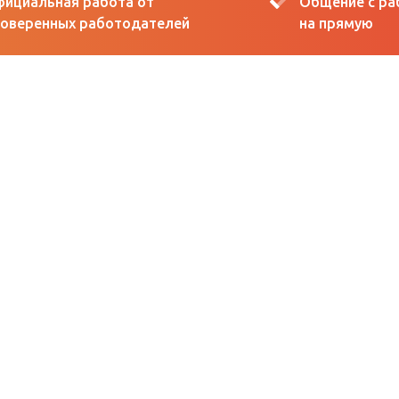
ициальная работа от
Общение с р
оверенных работодателей
на прямую