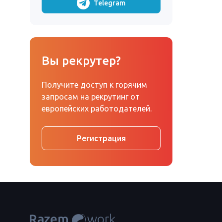
Telegram
Вы рекрутер?
Получите доступ к горячим
запросам на рекрутинг от
европейских работодателей.
Регистрация