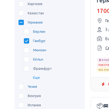
Гер
Киргизия
1700
Казахстан
Г
Германия
5
Берлин
E
Гамбург
С
Мюнхен
Кёльн
ОТКЛ
РАБОТА
Франкфурт
БЕЗ ЗН
Еще
Чехия
Венгрия
📦
Испания