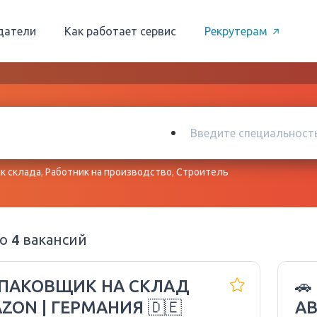
датели
Как работает сервис
Рекрутерам
к склада
,
Работник на производство
,
Строитель
но
4
вакансий
УПАКОВЩИК НА СКЛАД
🚗
ZON | ГЕРМАНИЯ 🇩🇪
А