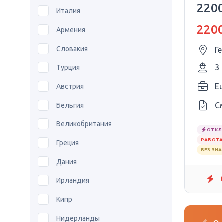
2200
Италия
2200
Армения
Словакия
Г
3
Турция
E
Австрия
С
Бельгия
Великобритания
ОТКЛ
РАБОТА
Греция
БЕЗ ЗН
Дания
Ирландия
Кипр
Нидерланды