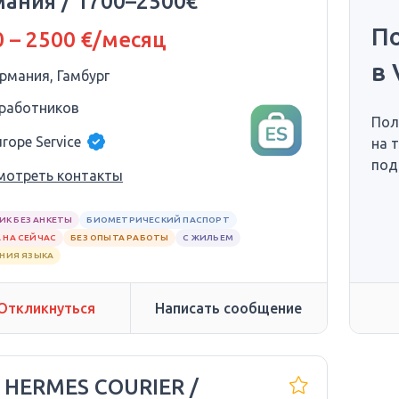
мания / 1700–2500€
П
 – 2500 €/месяц
в 
ермания, Гамбург
 работников
Пол
urope Service
на 
под
мотреть контакты
ИК БЕЗ АНКЕТЫ
БИОМЕТРИЧЕСКИЙ ПАСПОРТ
 НА СЕЙЧАС
БЕЗ ОПЫТА РАБОТЫ
С ЖИЛЬЕМ
АНИЯ ЯЗЫКА
Откликнуться
Написать сообщение
 HERMES COURIER /