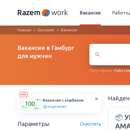
Вакансии
Работо
Главная
Германия
Вакансии
Вакансии в Гамбург
для мужчин
Популярное:
Работни
NEW
Найде
Вакансии с кэшбеком
ПОДРОБНЕЕ
📦 
Параметры
Очистить
AMA