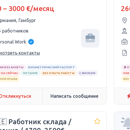
V
 – 3000 €/месяц
26
ермания, Гамбург
5 работников
ersonal Work
мотреть контакты
ИК БЕЗ АНКЕТЫ
БИОМЕТРИЧЕСКИЙ ПАСПОРТ
О
 НА СЕЙЧАС
ПИТАНИЕ
БЕЗ ОПЫТА РАБОТЫ
С ЖИЛЬЕМ
РАБ
АНИЯ ЯЗЫКА
БЕЗ
Откликнуться
Написать сообщение
🇪 Работник склада /