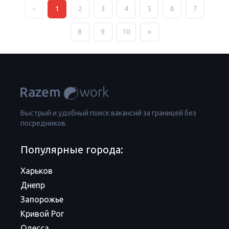
«
1
2
3
4
5
6
7
8
9
10
»
Быстрый и удобный поиск вакансий за границей без
посредников.
Популярные города:
Харьков
Днепр
Запорожье
Кривой Рог
Одесса