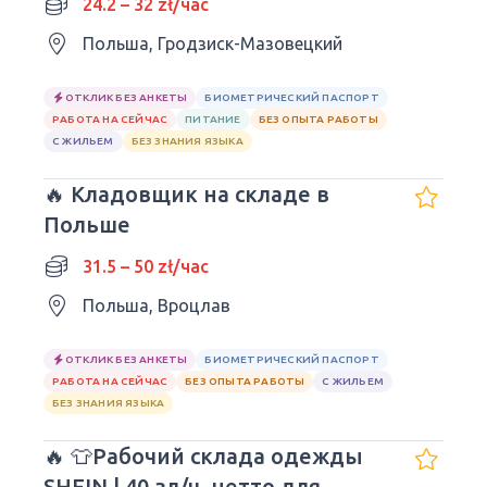
24.2 – 32 zł/час
Польша, Гродзиск-Мазовецкий
ОТКЛИК БЕЗ АНКЕТЫ
БИОМЕТРИЧЕСКИЙ ПАСПОРТ
РАБОТА НА СЕЙЧАС
ПИТАНИЕ
БЕЗ ОПЫТА РАБОТЫ
С ЖИЛЬЕМ
БЕЗ ЗНАНИЯ ЯЗЫКА
🔥 Кладовщик на складе в
Польше
31.5 – 50 zł/час
Польша, Вроцлав
ОТКЛИК БЕЗ АНКЕТЫ
БИОМЕТРИЧЕСКИЙ ПАСПОРТ
РАБОТА НА СЕЙЧАС
БЕЗ ОПЫТА РАБОТЫ
С ЖИЛЬЕМ
БЕЗ ЗНАНИЯ ЯЗЫКА
🔥 👕Рабочий склада одежды
SHEIN | 40 зл/ч. нетто для