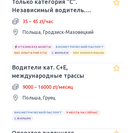
Только категория "C".
Независимый водитель.
Работа в ЕС, грузоподъемность
35 – 45 zł/час
7,5 тонн.
Польша, Гродзиск-Мазовецкий
ОТКЛИК БЕЗ АНКЕТЫ
БИОМЕТРИЧЕСКИЙ ПАСПОРТ
БЕЗ ОПЫТА РАБОТЫ
С ЖИЛЬЕМ
БЕЗ ЗНАНИЯ ЯЗЫКА
Водители кат. С+Е,
международные трассы
9000 – 16000 zł/месяц
Польша, Груец
БИОМЕТРИЧЕСКИЙ ПАСПОРТ
РАБОТА НА СЕЙЧАС
С ЖИЛЬЕМ
Оператор вилочного