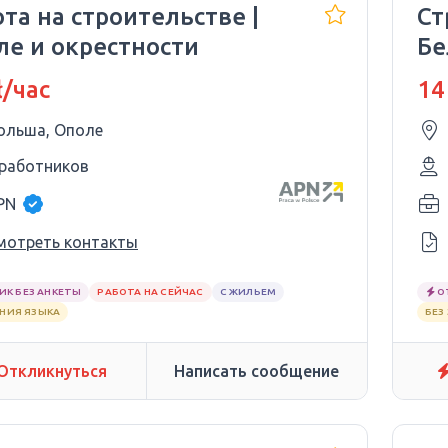
та на строительстве |
Ст
ле и окрестности
Бе
ł/час
14
ольша, Ополе
 работников
PN
мотреть контакты
ИК БЕЗ АНКЕТЫ
РАБОТА НА СЕЙЧАС
С ЖИЛЬЕМ
О
АНИЯ ЯЗЫКА
БЕЗ
Откликнуться
Написать сообщение