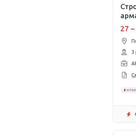
Стр
арм
27 –
П
3
A
С
ОТКЛ