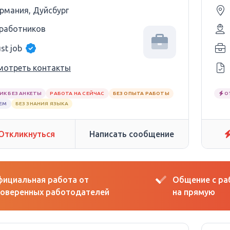
ермания, Дуйсбург
 работников
st job
мотреть контакты
ИК БЕЗ АНКЕТЫ
РАБОТА НА СЕЙЧАС
БЕЗ ОПЫТА РАБОТЫ
О
ЕМ
БЕЗ ЗНАНИЯ ЯЗЫКА
Откликнуться
Написать сообщение
ициальная работа от
Общение с р
оверенных работодателей
на прямую