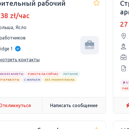
оительный рабочий
Ст
ар
 38 zł/час
27
ольша, Ясло
 работников
idge 1
мотреть контакты
ИК БЕЗ АНКЕТЫ
РАБОТА НА СЕЙЧАС
ПИТАНИЕ
ЫТА РАБОТЫ
С ЖИЛЬЕМ
БЕЗ ЗНАНИЯ ЯЗЫКА
О
РАБ
Откликнуться
Написать сообщение