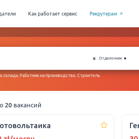
датели
Как работает сервис
Рекрутерам
×
×
Отделочник
к склада
,
Работник на производство
,
Строитель
но
20
вакансий
Фотовольтаика
Ге
 zł/месяц
30