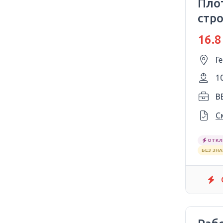
Пло
стр
16.8
Г
1
С
ОТКЛ
БЕЗ ЗН