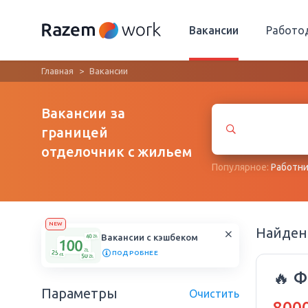
Вакансии
Работо
Главная
Вакансии
Вакансии за
границей
отделочник с жильем
Популярное:
Работни
NEW
Найде
Вакансии с кэшбеком
ПОДРОБНЕЕ
🔥 
Параметры
Очистить
8000