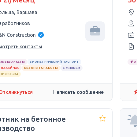
ольша, Варшава
0 работников
&N Construction
мотреть контакты
ИК БЕЗ АНКЕТЫ
БИОМЕТРИЧЕСКИЙ ПАСПОРТ
О
 НА СЕЙЧАС
БЕЗ ОПЫТА РАБОТЫ
С ЖИЛЬЕМ
АНИЯ ЯЗЫКА
Откликнуться
Написать сообщение
отник на бетонное
изводство