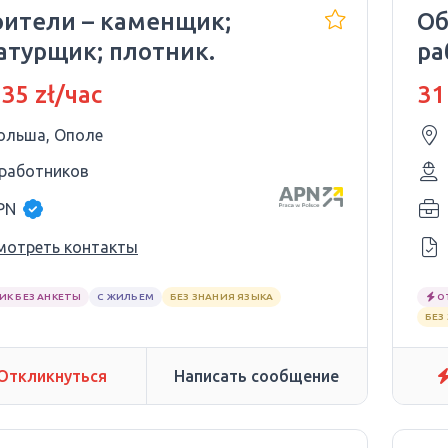
оители – каменщик;
Об
атурщик; плотник.
ра
 35 zł/час
31
ольша, Ополе
 работников
PN
мотреть контакты
ИК БЕЗ АНКЕТЫ
С ЖИЛЬЕМ
БЕЗ ЗНАНИЯ ЯЗЫКА
О
БЕЗ
Откликнуться
Написать сообщение