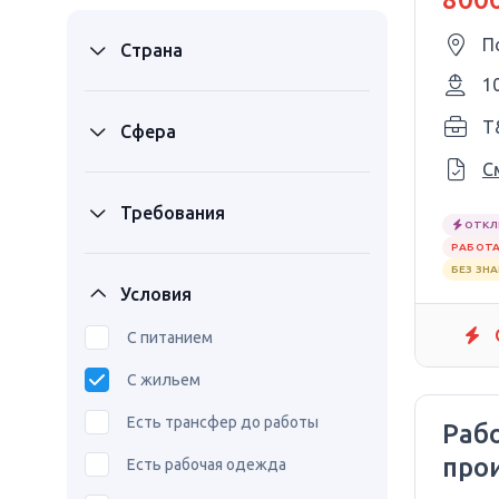
П
Страна
1
T
Сфера
С
Требования
ОТКЛ
РАБОТА
БЕЗ ЗН
Условия
С питанием
С жильем
Есть трансфер до работы
Раб
про
Есть рабочая одежда