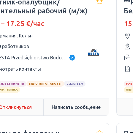
тник-опалубщик/
**
оительный рабочий (м/ж)
Бе
 – 17.25 €/час
15
ермания, Кёльн
0 работников
BESTA Przedsiębiorstwo Budowlane
мотреть контакты
ИК БЕЗ АНКЕТЫ
БЕЗ ОПЫТА РАБОТЫ
С ЖИЛЬЕМ
РАБ
АНИЯ ЯЗЫКА
БЕЗ
Откликнуться
Написать сообщение