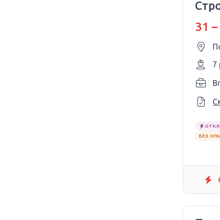
Стр
31 –
П
7
Br
С
ОТКЛ
БЕЗ ОП