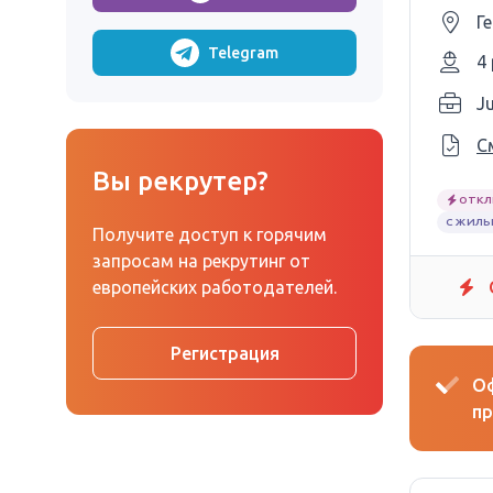
Г
Telegram
4
Ju
С
Вы рекрутер?
ОТКЛ
С ЖИЛЬ
Получите доступ к горячим
запросам на рекрутинг от
европейских работодателей.
Регистрация
Оф
пр