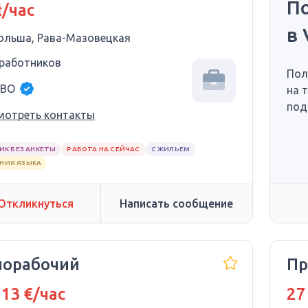
П
ł/час
в 
ольша, Рава-Мазовецкая
 работников
Пол
IBO
на 
под
мотреть контакты
ИК БЕЗ АНКЕТЫ
РАБОТА НА СЕЙЧАС
С ЖИЛЬЕМ
АНИЯ ЯЗЫКА
Откликнуться
Написать сообщение
норабочий
Пр
 13 €/час
27