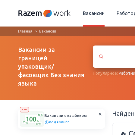
Вакансии
Работо
Главная
Вакансии
Вакансии за
границей
упаковщик/
Популярное:
Работни
фасовщик Без знания
языка
NEW
Найде
Вакансии с кэшбеком
ПОДРОБНЕЕ
🔥 С