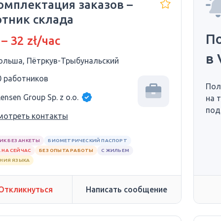
Комплектация заказов –
отник склада
П
 – 32 zł/час
в 
ольша, Пётркув-Трыбунальский
0 работников
Пол
ensen Group Sp. z o.o.
на 
под
мотреть контакты
ИК БЕЗ АНКЕТЫ
БИОМЕТРИЧЕСКИЙ ПАСПОРТ
 НА СЕЙЧАС
БЕЗ ОПЫТА РАБОТЫ
С ЖИЛЬЕМ
АНИЯ ЯЗЫКА
Откликнуться
Написать сообщение