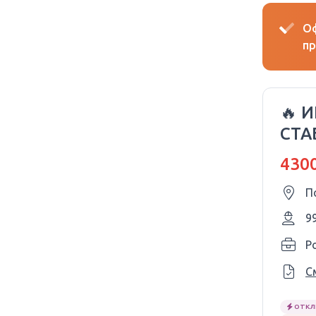
Оф
пр
🔥 
СТА
UMO
4300
П
9
P
С
ОТКЛ