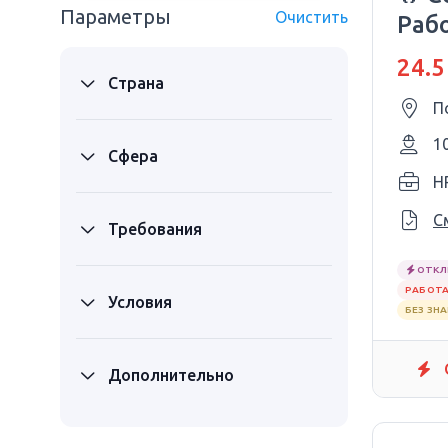
Параметры
Очистить
Раб
жен
24.5
Страна
П
1
Сфера
H
С
Требования
ОТКЛ
РАБОТА
Условия
БЕЗ ЗН
Дополнительно