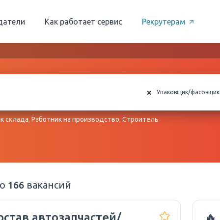
датели
Как работает сервис
Рекрутерам
×
Упаковщик/фасовщик
к склада
,
Работник на производство
,
Строитель
но
166
вакансий
остав автозапчастей/
🔥