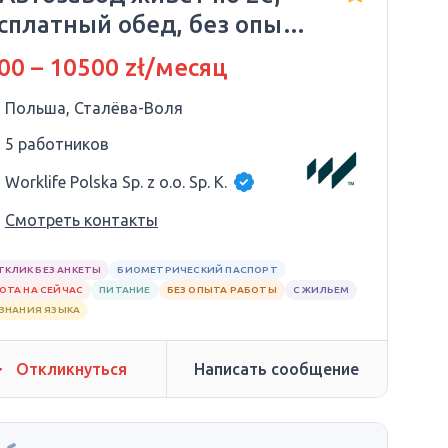
сплатный обед, без опыта
языка.
00 – 10500 zł/месяц
Польша, Сталёва-Воля
5 работников
Worklife Polska Sp. z o.o. Sp. K.
Смотреть контакты
ТКЛИК БЕЗ АНКЕТЫ
БИОМЕТРИЧЕСКИЙ ПАСПОРТ
ОТА НА СЕЙЧАС
ПИТАНИЕ
БЕЗ ОПЫТА РАБОТЫ
С ЖИЛЬЕМ
 ЗНАНИЯ ЯЗЫКА
Откликнуться
Написать сообщение