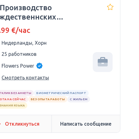
 Производство
ждественнских
рашений и икебан
.99 €/час
Нидерланды, Хорн
25 работников
Flowers Power
Смотреть контакты
ТКЛИК БЕЗ АНКЕТЫ
БИОМЕТРИЧЕСКИЙ ПАСПОРТ
ОТА НА СЕЙЧАС
БЕЗ ОПЫТА РАБОТЫ
С ЖИЛЬЕМ
 ЗНАНИЯ ЯЗЫКА
Откликнуться
Написать сообщение