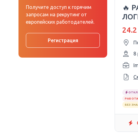
🔥 
Получите доступ к горячим
запросам на рекрутинг от
ЛОГ
европейских работодателей.
24.2
Регистрация
П
8
I
С
ОТКЛ
РАБОТА
БЕЗ ЗН