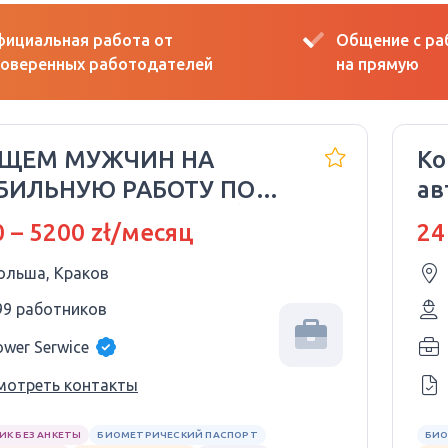
ициальная работа от
Общение с р
оверенных работодателей
на прямую
ИЩЕМ МУЖЧИН НА
Ко
БИЛЬНУЮ РАБОТУ ПО
ав
WA O PRACĘ! KRAKÓW
 – 5200 zł/месяц
24
ольша, Краков
99 работников
ower Serwice
мотреть контакты
ИК БЕЗ АНКЕТЫ
БИОМЕТРИЧЕСКИЙ ПАСПОРТ
БИО