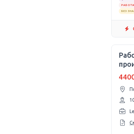
РАБОТА
БЕЗ ЗН
Раб
про
4400
П
1
L
С