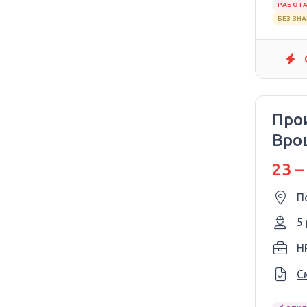
РАБОТА
БЕЗ ЗН
Про
Вро
23 –
П
5
H
С