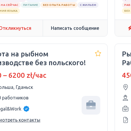
 НА СЕЙЧАС
ПИТАНИЕ
БЕЗ ОПЫТА РАБОТЫ
С ЖИЛЬЕМ
РАБ
АНИЯ ЯЗЫКА
БЕЗ
Откликнуться
Написать сообщение
ота на рыбном
Ры
изводстве без польского!
Ра
 – 6200 zł/час
45
ольша, Гданьск
0 работников
egal&Work
мотреть контакты