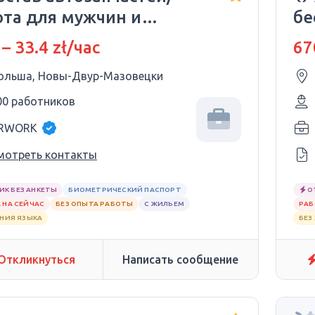
ота для мужчин и
бе
щин
и 
 – 33.4 zł/час
67
ольша, Новы-Двур-Мазовецки
00 работников
RWORK
мотреть контакты
ИК БЕЗ АНКЕТЫ
БИОМЕТРИЧЕСКИЙ ПАСПОРТ
О
 НА СЕЙЧАС
БЕЗ ОПЫТА РАБОТЫ
С ЖИЛЬЕМ
РАБ
АНИЯ ЯЗЫКА
БЕЗ
Откликнуться
Написать сообщение