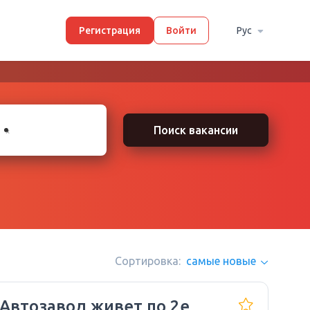
Регистрация
Войти
Рус
×
Поиск вакансии
Сортировка:
самые новые
 Автозавод живет по 2е,