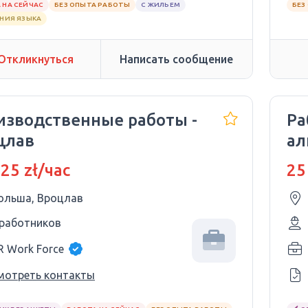
 НА СЕЙЧАС
БЕЗ ОПЫТА РАБОТЫ
С ЖИЛЬЕМ
БЕЗ
АНИЯ ЯЗЫКА
Откликнуться
Написать сообщение
изводственные работы -
Ра
цлав
а
ст
 25 zł/час
25
ольша, Вроцлав
 работников
R Work Force
мотреть контакты