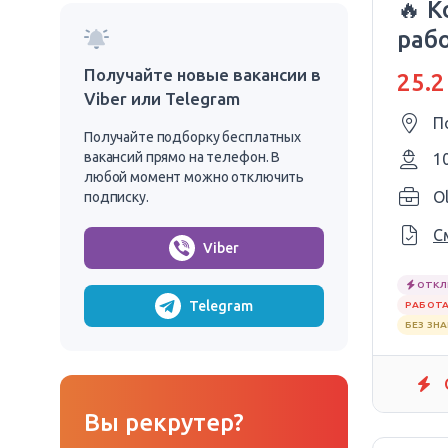
🔥 
раб
Получайте новые вакансии в
25.2
Viber или Telegram
П
Получайте подборку бесплатных
вакансий прямо на телефон. В
1
любой момент можно отключить
Ol
подписку.
С
Viber
ОТКЛ
Telegram
РАБОТА
БЕЗ ЗН
Вы рекрутер?