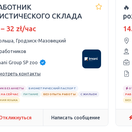
РАБОТНИК
🔥
ИСТИЧЕСКОГО СКЛАДА
ро
ук
 – 32 zł/час
14
ольша, Гродзиск-Мазовецкий
 работников
mani Group SP zoo
мотреть контакты
ИК БЕЗ АНКЕТЫ
БИОМЕТРИЧЕСКИЙ ПАСПОРТ
О
 НА СЕЙЧАС
ПИТАНИЕ
БЕЗ ОПЫТА РАБОТЫ
С ЖИЛЬЕМ
РАБ
АНИЯ ЯЗЫКА
БЕЗ
Откликнуться
Написать сообщение