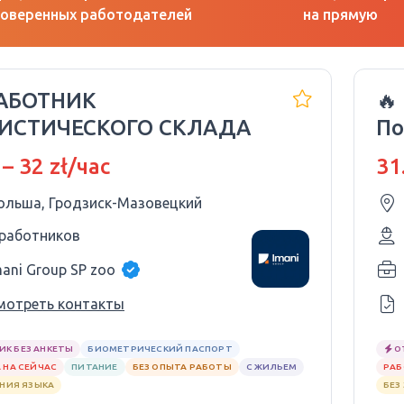
оверенных работодателей
на прямую
РАБОТНИК
🔥
ИСТИЧЕСКОГО СКЛАДА
П
 – 32 zł/час
31
ольша, Гродзиск-Мазовецкий
 работников
mani Group SP zoo
мотреть контакты
ИК БЕЗ АНКЕТЫ
БИОМЕТРИЧЕСКИЙ ПАСПОРТ
О
 НА СЕЙЧАС
ПИТАНИЕ
БЕЗ ОПЫТА РАБОТЫ
С ЖИЛЬЕМ
РАБ
АНИЯ ЯЗЫКА
БЕЗ