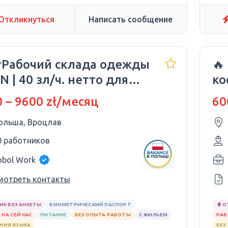
Откликнуться
Написать сообщение
👕Рабочий склада одежды
🔥
N | 40 зл/ч. нетто для
ко
одежи!
зн
 – 9600 zł/месяц
60
ольша, Вроцлав
0 работников
obol Work
мотреть контакты
ИК БЕЗ АНКЕТЫ
БИОМЕТРИЧЕСКИЙ ПАСПОРТ
О
 НА СЕЙЧАС
ПИТАНИЕ
БЕЗ ОПЫТА РАБОТЫ
С ЖИЛЬЕМ
РАБ
АНИЯ ЯЗЫКА
БЕЗ