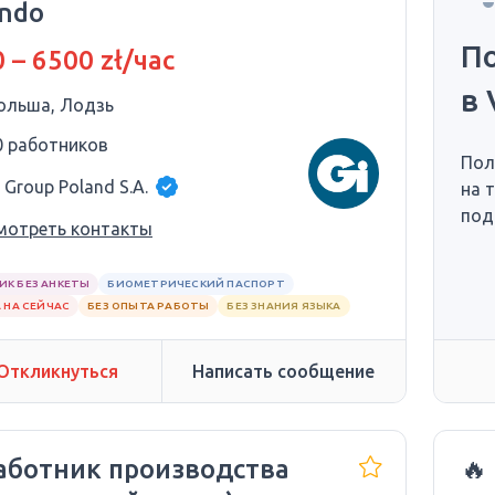
ando
П
 – 6500 zł/час
в 
ольша, Лодзь
0 работников
Пол
 Group Poland S.A.
на 
под
мотреть контакты
ИК БЕЗ АНКЕТЫ
БИОМЕТРИЧЕСКИЙ ПАСПОРТ
 НА СЕЙЧАС
БЕЗ ОПЫТА РАБОТЫ
БЕЗ ЗНАНИЯ ЯЗЫКА
Откликнуться
Написать сообщение
Работник производства
🔥