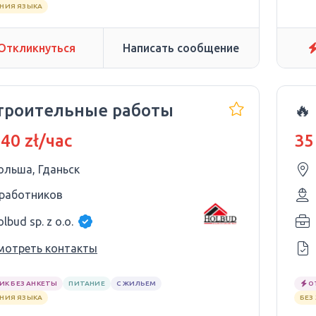
АНИЯ ЯЗЫКА
Откликнуться
Написать сообщение
Строительные работы
🔥
 40 zł/час
35
ольша, Гданьск
 работников
lbud sp. z o.o.
мотреть контакты
ИК БЕЗ АНКЕТЫ
ПИТАНИЕ
С ЖИЛЬЕМ
О
АНИЯ ЯЗЫКА
БЕЗ