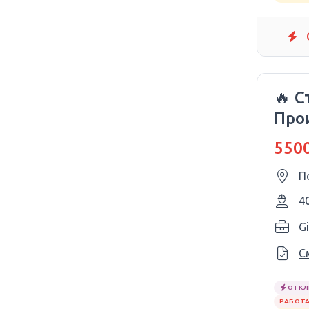
🔥 С
Про
авто
5500
П
4
Gi
С
ОТКЛ
РАБОТА