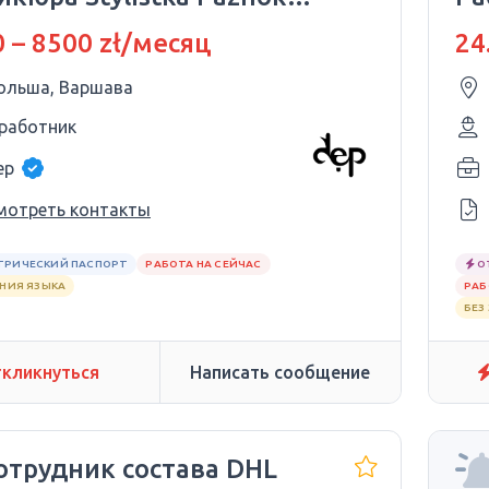
arszawie
ж
 – 8500 zł/месяц
24
ольша, Варшава
 работник
ep
мотреть контакты
ТРИЧЕСКИЙ ПАСПОРТ
РАБОТА НА СЕЙЧАС
О
АНИЯ ЯЗЫКА
РАБ
БЕЗ
кликнуться
Написать сообщение
отрудник состава DHL