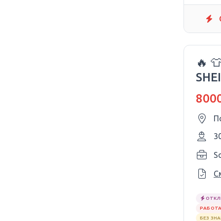
🔥 
SHEI
мол
8000
П
3
S
С
ОТКЛ
РАБОТА
БЕЗ ЗН