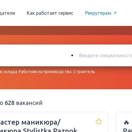
датели
Как работает сервис
Рекрутерам
к склада
,
Работник на производство
,
Строитель
но
628
вакансий
Мастер маникюра/
🔥
кюра Stylistka Paznokci
Ра