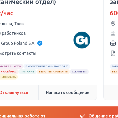
ханический отдел)
за
ł/час
60
ольша, Тчев
3 работников
 Group Poland S.A.
мотреть контакты
ИК БЕЗ АНКЕТЫ
БИОМЕТРИЧЕСКИЙ ПАСПОРТ
БИО
 НА СЕЙЧАС
ПИТАНИЕ
БЕЗ ОПЫТА РАБОТЫ
С ЖИЛЬЕМ
БЕЗ
АНИЯ ЯЗЫКА
Откликнуться
Написать сообщение
ициальная работа от
Общение с р