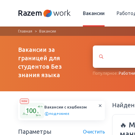
Вакансии
Работо
Главная
Вакансии
Вакансии за
границей для
студентов Без
Популярное:
Работни
знания языка
NEW
Найде
Вакансии с кэшбеком
ПОДРОБНЕЕ
🔥 
Параметры
Очистить
мани