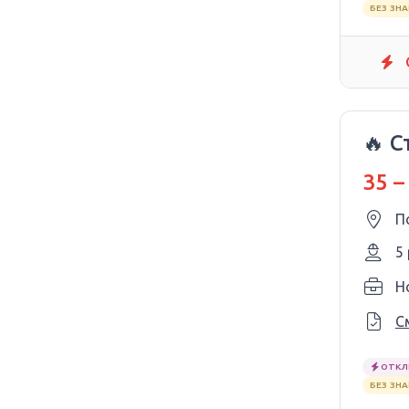
БЕЗ ЗН
🔥 
35 –
П
5
Ho
С
ОТКЛ
БЕЗ ЗН