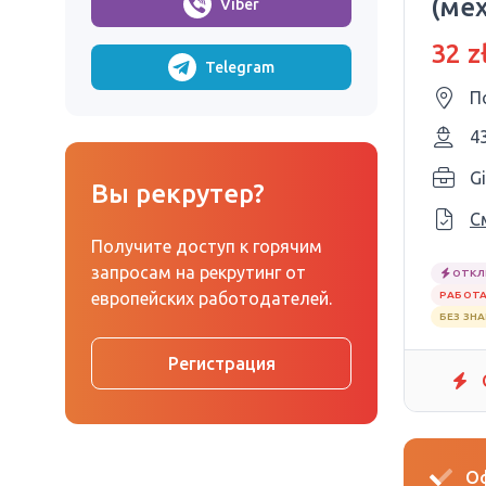
(ме
Viber
32 z
Telegram
П
4
Gi
Вы рекрутер?
С
Получите доступ к горячим
запросам на рекрутинг от
ОТКЛ
европейских работодателей.
РАБОТА
БЕЗ ЗН
Регистрация
Оф