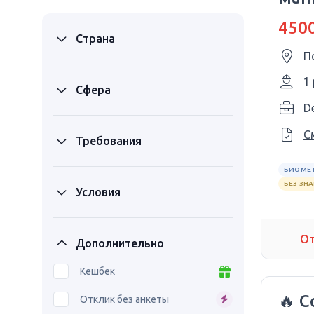
w W
4500
Страна
П
1
Сфера
D
С
Требования
БИОМЕ
БЕЗ ЗН
Условия
От
Дополнительно
Кешбек
🔥 С
Отклик без анкеты