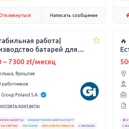
Откликнуться
Написать сообщение
табильная работа|
🔥
изводство батарей для
Ес
| Wrocław
 – 7300 zł/месяц
50
ольша, Вроцлав
0 работников
 Group Poland S.A.
мотреть контакты
ИК БЕЗ АНКЕТЫ
БИОМЕТРИЧЕСКИЙ ПАСПОРТ
О
 НА СЕЙЧАС
ПИТАНИЕ
БЕЗ ОПЫТА РАБОТЫ
С ЖИЛЬЕМ
С Ж