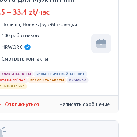
енщин
.5 – 33.4 zł/час
Польша, Новы-Двур-Мазовецки
100 работников
HRWORK
Смотреть контакты
ТКЛИК БЕЗ АНКЕТЫ
БИОМЕТРИЧЕСКИЙ ПАСПОРТ
ОТА НА СЕЙЧАС
БЕЗ ОПЫТА РАБОТЫ
С ЖИЛЬЕМ
 ЗНАНИЯ ЯЗЫКА
Откликнуться
Написать сообщение