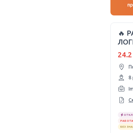
пр
🔥 
ЛОГ
24.2
П
8
I
С
ОТКЛ
РАБОТА
БЕЗ ЗН