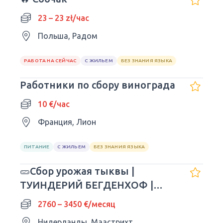
23 – 23 zł/час
Польша, Радом
РАБОТА НА СЕЙЧАС
С ЖИЛЬЕМ
БЕЗ ЗНАНИЯ ЯЗЫКА
Работники по сбору винограда
10 €/час
Франция, Лион
ПИТАНИЕ
С ЖИЛЬЕМ
БЕЗ ЗНАНИЯ ЯЗЫКА
🥒Сбор урожая тыквы |
ТУИНДЕРИЙ БЕГДЕНХОФ |
Сезон 2026 г.
2760 – 3450 €/месяц
Нидерланды, Маастрихт