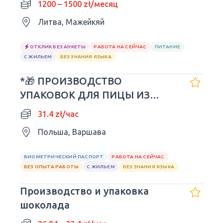
1200 – 1500 zł/месяц
Литва, Мажейкяй
ОТКЛИК БЕЗ АНКЕТЫ
РАБОТА НА СЕЙЧАС
ПИТАНИЕ
С ЖИЛЬЕМ
БЕЗ ЗНАНИЯ ЯЗЫКА
*🎁 ПРОИЗВОДСТВО
УПАКОВОК ДЛЯ ПИЦЫ ИЗ
КАРТОНА ELLERT*🎁
31.4 zł/час
Польша, Варшава
БИОМЕТРИЧЕСКИЙ ПАСПОРТ
РАБОТА НА СЕЙЧАС
БЕЗ ОПЫТА РАБОТЫ
С ЖИЛЬЕМ
БЕЗ ЗНАНИЯ ЯЗЫКА
Производство и упаковка
шоколада