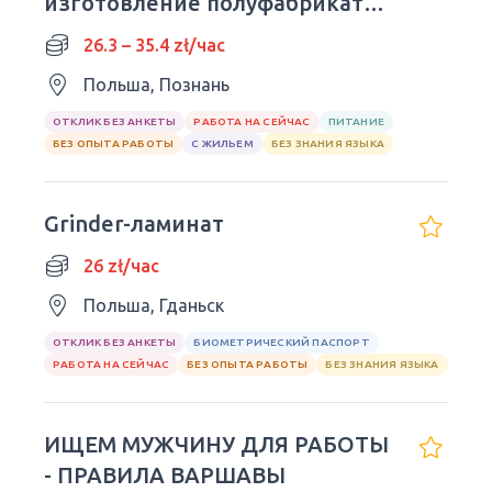
изготовление полуфабрикатов
из индюка
26.3 – 35.4 zł/час
Польша, Познань
ОТКЛИК БЕЗ АНКЕТЫ
РАБОТА НА СЕЙЧАС
ПИТАНИЕ
БЕЗ ОПЫТА РАБОТЫ
С ЖИЛЬЕМ
БЕЗ ЗНАНИЯ ЯЗЫКА
Grinder-ламинат
26 zł/час
Польша, Гданьск
ОТКЛИК БЕЗ АНКЕТЫ
БИОМЕТРИЧЕСКИЙ ПАСПОРТ
РАБОТА НА СЕЙЧАС
БЕЗ ОПЫТА РАБОТЫ
БЕЗ ЗНАНИЯ ЯЗЫКА
ИЩЕМ МУЖЧИНУ ДЛЯ РАБОТЫ
- ПРАВИЛА ВАРШАВЫ