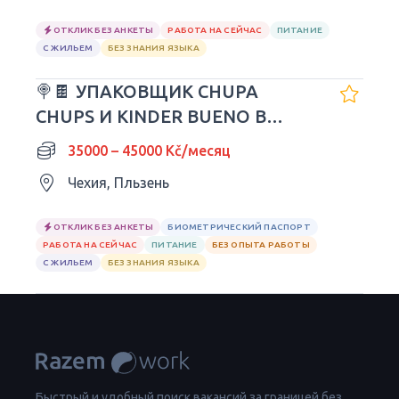
ОТКЛИК БЕЗ АНКЕТЫ
РАБОТА НА СЕЙЧАС
ПИТАНИЕ
С ЖИЛЬЕМ
БЕЗ ЗНАНИЯ ЯЗЫКА
🍭🍫 УПАКОВЩИК CHUPA
CHUPS И KINDER BUENO В
ЧЕХИИ
35000 – 45000 Kč/месяц
Чехия, Пльзень
ОТКЛИК БЕЗ АНКЕТЫ
БИОМЕТРИЧЕСКИЙ ПАСПОРТ
РАБОТА НА СЕЙЧАС
ПИТАНИЕ
БЕЗ ОПЫТА РАБОТЫ
С ЖИЛЬЕМ
БЕЗ ЗНАНИЯ ЯЗЫКА
Быстрый и удобный поиск вакансий за границей без