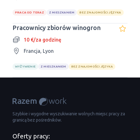
PRACA OD TERAZ
Z MIESZKANIEM
BEZ ZNAJOMOŚCI JĘZYKA
Pracownicy zbiorów winogron
10 €/za godzinę
Francja, Lyon
WYŻYWIENIE
Z MIESZKANIEM
BEZ ZNAJOMOŚCI JĘZYKA
Szybkie i wygodne wyszukiwanie wolnych miejsc pracy za
granicą bez pośredników.
Oferty pracy: