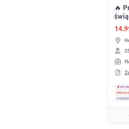
🔥 P
świą
14.9
H
2
F
Z
SZYB
PRACA 
Z MIES