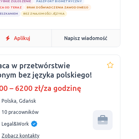
ZYBKIE ZGŁOSZENIE
PASZPORT BIOMETRYCZNY
CA OD TERAZ
BRAK DOŚWIADCZENIA ZAWODOWEGO
IESZKANIEM
BEZ ZNAJOMOŚCI JĘZYKA
Aplikuj
Napisz wiadomość
aca w przetwórstwie
bnym bez języka polskiego!
00 – 6200 zł/za godzinę
Polska, Gdańsk
10 pracowników
Legal&Work
Zobacz kontakty