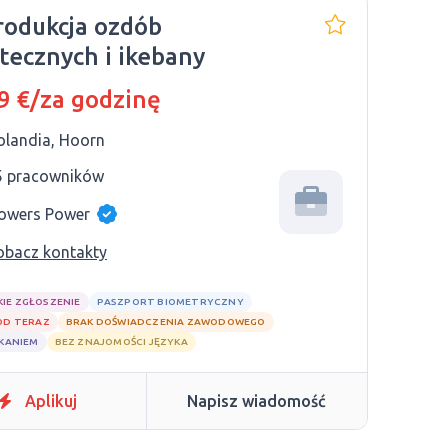
rodukcja ozdób
tecznych i ikebany
9 €/za godzinę
olandia, Hoorn
5 pracowników
lowers Power
obacz kontakty
KIE ZGŁOSZENIE
PASZPORT BIOMETRYCZNY
OD TERAZ
BRAK DOŚWIADCZENIA ZAWODOWEGO
ZKANIEM
BEZ ZNAJOMOŚCI JĘZYKA
Aplikuj
Napisz wiadomość