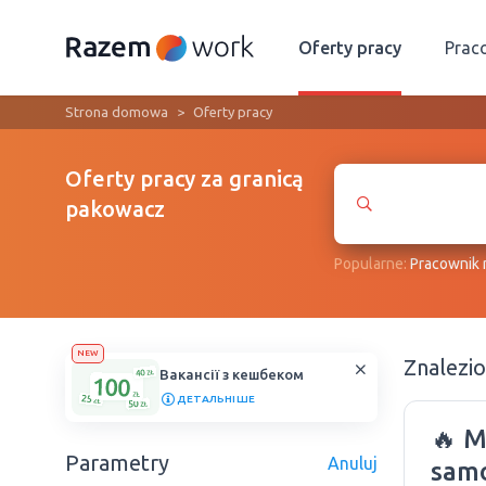
Oferty pracy
Prac
Strona domowa
Oferty pracy
Oferty pracy za granicą
pakowacz
Popularne:
Рracownik
NEW
Znalezi
Вакансії з кешбеком
ДЕТАЛЬНІШЕ
🔥 M
Parametry
Anuluj
sam