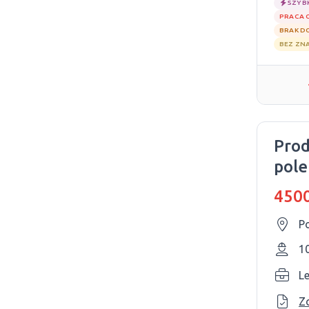
SZYB
PRACA 
BRAK D
BEZ ZN
Prod
pole
4500
P
1
L
Z