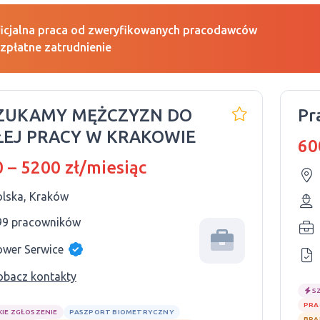
icjalna praca od zweryfikowanych pracodawców
zpłatne zatrudnienie
SZUKAMY MĘŻCZYZN DO
Pr
ŁEJ PRACY W KRAKOWIE
60
 – 5200 zł/miesiąc
olska, Kraków
99 pracowników
ower Serwice
obacz kontakty
S
PRA
KIE ZGŁOSZENIE
PASZPORT BIOMETRYCZNY
BRA