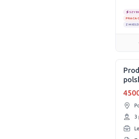
SZYB
PRACA 
Z MIES
Prod
pols
4500
P
3
L