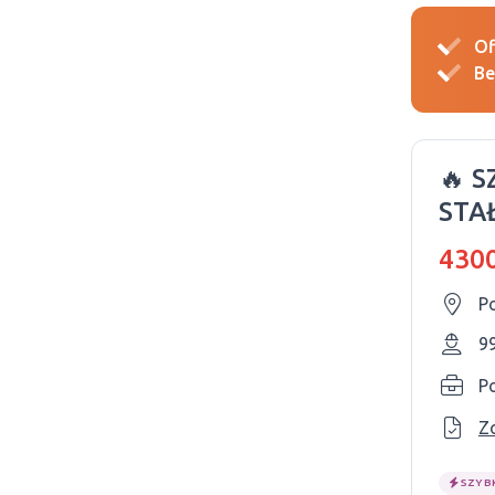
Of
Be
🔥 
STA
4300
P
9
P
Z
SZYB