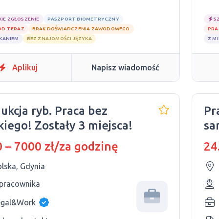
KIE ZGŁOSZENIE
PASZPORT BIOMETRYCZNY
S
OD TERAZ
BRAK DOŚWIADCZENIA ZAWODOWEGO
PRA
ZKANIEM
BEZ ZNAJOMOŚCI JĘZYKA
Z M
Aplikuj
Napisz wiadomość
ukcja ryb. Praca bez
Pr
kiego! Zostały 3 miejsca!
sa
Wa
 – 7000 zł/za godzinę
24
olska, Gdynia
 pracownika
egal&Work