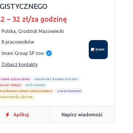
GISTYCZNEGO
.2 – 32 zł/za godzinę
Polska, Grodzisk Mazowiecki
8 pracowników
Imani Group SP zoo
Zobacz kontakty
ZYBKIE ZGŁOSZENIE
PASZPORT BIOMETRYCZNY
CA OD TERAZ
WYŻYWIENIE
K DOŚWIADCZENIA ZAWODOWEGO
Z MIESZKANIEM
 ZNAJOMOŚCI JĘZYKA
Aplikuj
Napisz wiadomość