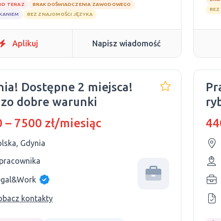
OD TERAZ
BRAK DOŚWIADCZENIA ZAWODOWEGO
BEZ
ZKANIEM
BEZ ZNAJOMOŚCI JĘZYKA
Aplikuj
Napisz wiadomość
nia! Dostępne 2 miejsca!
Pr
zo dobre warunki
ry
 – 7500 zł/miesiąc
44
olska, Gdynia
 pracownika
egal&Work
obacz kontakty