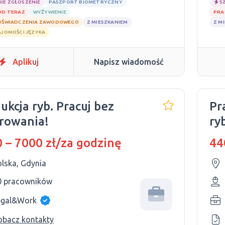
KIE ZGŁOSZENIE
PASZPORT BIOMETRYCZNY
S
OD TERAZ
WYŻYWIENIE
PRA
OŚWIADCZENIA ZAWODOWEGO
Z MIESZKANIEM
Z M
AJOMOŚCI JĘZYKA
Aplikuj
Napisz wiadomość
ukcja ryb. Pracuj bez
Pr
rowania!
ry
 – 7000 zł/za godzinę
44
olska, Gdynia
0 pracowników
egal&Work
obacz kontakty