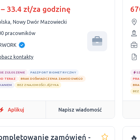
zyzn i kobiet
ża
 – 33.4 zł/za godzinę
67
ża
olska, Nowy Dwór Mazowiecki
00 pracowników
RWORK
obacz kontakty
KIE ZGŁOSZENIE
PASZPORT BIOMETRYCZNY
S
OD TERAZ
BRAK DOŚWIADCZENIA ZAWODOWEGO
PRA
ZKANIEM
BEZ ZNAJOMOŚCI JĘZYKA
BRA
BEZ
Aplikuj
Napisz wiadomość
ompletowanie zamówień -
🔥