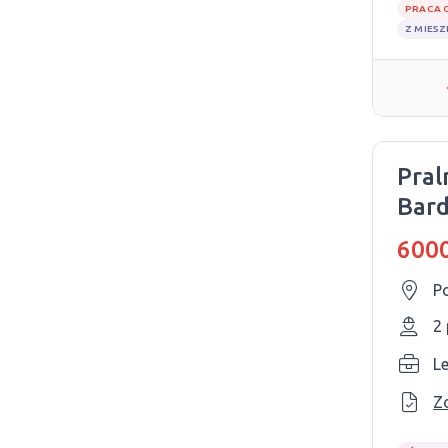
PRACA 
Z MIES
Pral
Bard
6000
P
2
L
Z