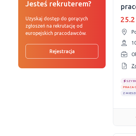
Jesteś rekruterem?
pra
25.2
Uzyskaj dostęp do gorących
zgłoszeń na rekrutację od
Po
europejskich pracodawców.
1
Rejestracja
Ol
Z
SZYB
PRACA 
Z MIES