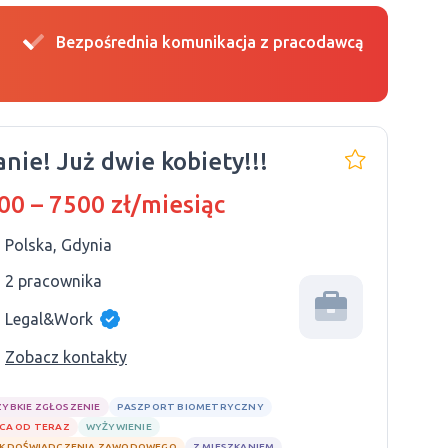
Bezpośrednia komunikacja z pracodawcą
anie! Już dwie kobiety!!!
00 – 7500 zł/miesiąc
Polska, Gdynia
2 pracownika
Legal&Work
Zobacz kontakty
ZYBKIE ZGŁOSZENIE
PASZPORT BIOMETRYCZNY
CA OD TERAZ
WYŻYWIENIE
K DOŚWIADCZENIA ZAWODOWEGO
Z MIESZKANIEM