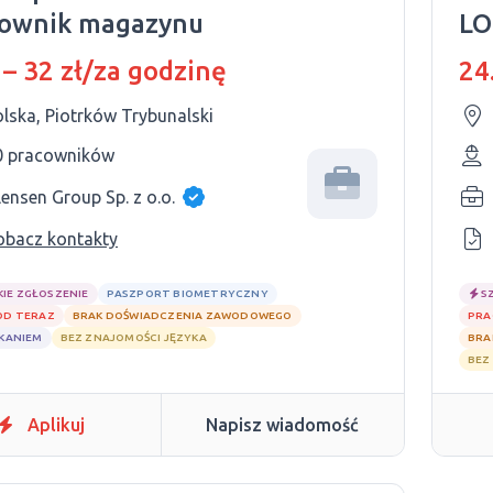
cownik magazynu
LO
 – 32 zł/za godzinę
24
lska, Piotrków Trybunalski
0 pracowników
ensen Group Sp. z o.o.
obacz kontakty
KIE ZGŁOSZENIE
PASZPORT BIOMETRYCZNY
S
OD TERAZ
BRAK DOŚWIADCZENIA ZAWODOWEGO
PRA
ZKANIEM
BEZ ZNAJOMOŚCI JĘZYKA
BRA
BEZ
Aplikuj
Napisz wiadomość