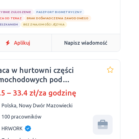
ZYBKIE ZGŁOSZENIE
PASZPORT BIOMETRYCZNY
CA OD TERAZ
BRAK DOŚWIADCZENIA ZAWODOWEGO
IESZKANIEM
BEZ ZNAJOMOŚCI JĘZYKA
Aplikuj
Napisz wiadomość
aca w hurtowni części
mochodowych pod
rszawą
.5 – 33.4 zł/za godzinę
Polska, Nowy Dwór Mazowiecki
100 pracowników
HRWORK