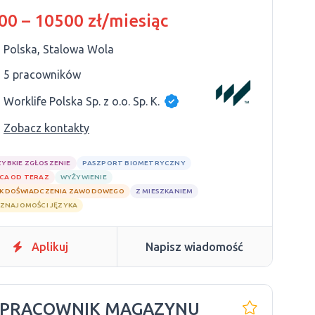
dnego doświadczenia i
00 – 10500 zł/miesiąc
dnego języka
Polska, Stalowa Wola
5 pracowników
Worklife Polska Sp. z o.o. Sp. K.
Zobacz kontakty
ZYBKIE ZGŁOSZENIE
PASZPORT BIOMETRYCZNY
CA OD TERAZ
WYŻYWIENIE
K DOŚWIADCZENIA ZAWODOWEGO
Z MIESZKANIEM
 ZNAJOMOŚCI JĘZYKA
Aplikuj
Napisz wiadomość
 PRACOWNIK MAGAZYNU