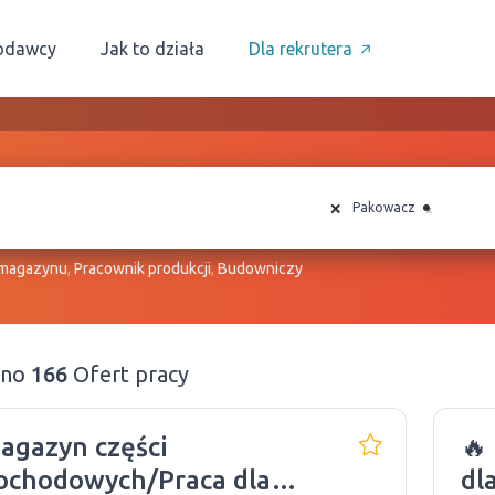
odawcy
Jak to działa
Dla rekrutera
×
×
Pakowacz
 magazynu
,
Pracownik produkcji
,
Budowniczy
ono
166
Ofert pracy
agazyn części
🔥
ochodowych/Praca dla
dl