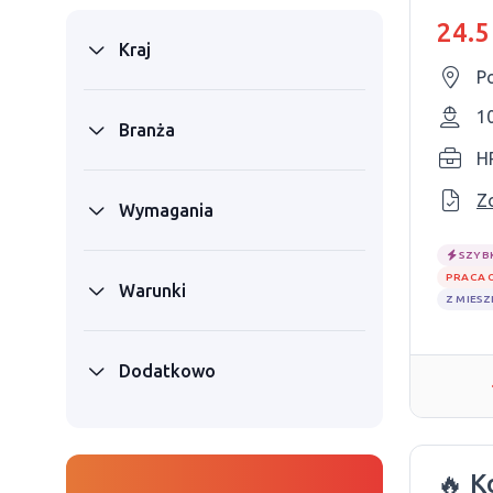
mężc
24.5
Kraj
P
1
Branża
H
Z
Wymagania
SZYB
PRACA 
Warunki
Z MIES
Dodatkowo
🔥 K