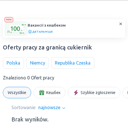
NEW
Вакансії з кешбеком
ДЕТАЛЬНІШЕ
Oferty pracy za granicą cukiernik
Polska
Niemcy
Republika Czeska
Znaleziono 0 Ofert pracy
Wszystkie
Кешбек
Szybkie zgłoszenie
Sortowanie:
najnowsze
Brak wyników.