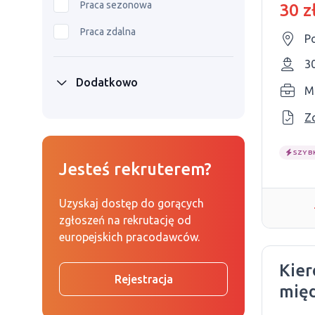
Praca sezonowa
30 z
Praca zdalna
Po
3
Dodatkowo
M
Z
SZYB
Jesteś rekruterem?
Uzyskaj dostęp do gorących
zgłoszeń na rekrutację od
europejskich pracodawców.
Kier
Rejestracja
mię