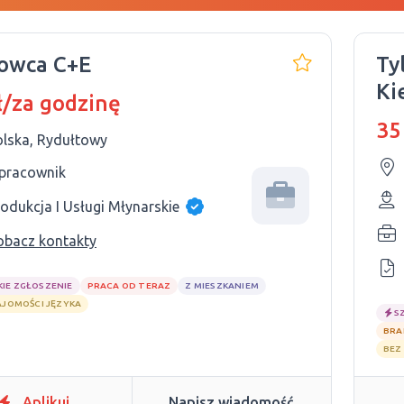
owca C+E
Ty
ł/za godzinę
35
olska, Rydułtowy
 pracownik
odukcja I Usługi Młynarskie
obacz kontakty
KIE ZGŁOSZENIE
PRACA OD TERAZ
Z MIESZKANIEM
AJOMOŚCI JĘZYKA
S
BRA
BEZ
Aplikuj
Napisz wiadomość