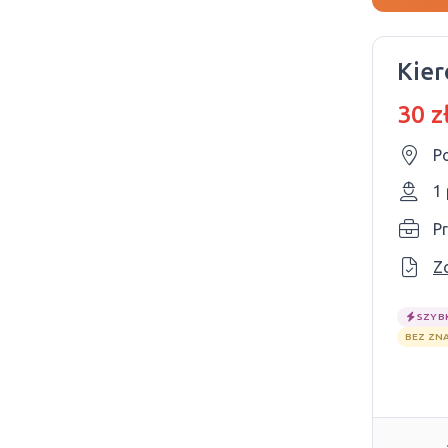
Kier
30 z
P
1
Pr
Z
SZYB
BEZ ZN