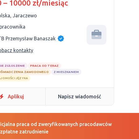
 – 10000 zł/miesiąc
olska, Jaraczewo
 pracownika
TB Przemysław Banaszak
obacz kontakty
KIE ZGŁOSZENIE
PRACA OD TERAZ
OŚWIADCZENIA ZAWODOWEGO
Z MIESZKANIEM
AJOMOŚCI JĘZYKA
Aplikuj
Napisz wiadomość
icjalna praca od zweryfikowanych pracodawców
zpłatne zatrudnienie