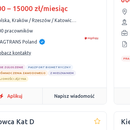
0 – 15000 zł/miesiąc
Polska, Kraków / Rzeszów / Katowice / Kielce / Lublin
00 pracowników
AGTRANS Poland
obacz kontakty
PRA
KIE ZGŁOSZENIE
PASZPORT BIOMETRYCZNY
OŚWIADCZENIA ZAWODOWEGO
Z MIESZKANIEM
AJOMOŚCI JĘZYKA
Aplikuj
Napisz wiadomość
owca Kat D
Ki