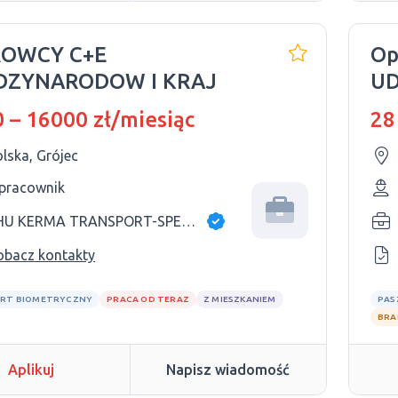
ROWCY C+E
Op
DZYNARODOW I KRAJ
U
 – 16000 zł/miesiąc
28
lska, Grójec
 pracownik
PHU KERMA TRANSPORT-SPEDYCJA
obacz kontakty
RT BIOMETRYCZNY
PRACA OD TERAZ
Z MIESZKANIEM
PAS
BRA
Aplikuj
Napisz wiadomość