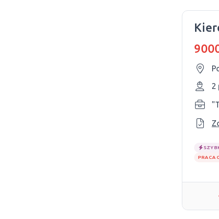
Kie
9000
Po
2
"
Z
SZYB
PRACA 