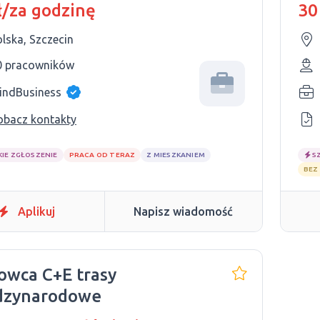
ł/za godzinę
30
lska, Szczecin
0 pracowników
indBusiness
obacz kontakty
KIE ZGŁOSZENIE
PRACA OD TERAZ
Z MIESZKANIEM
S
BEZ
Aplikuj
Napisz wiadomość
owca C+E trasy
dzynarodowe