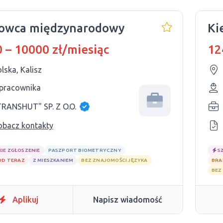
rowca międzynarodowy
Ki
 – 10000 zł/miesiąc
12
lska, Kalisz
 pracownika
TRANSHUT" SP. Z O.O.
obacz kontakty
KIE ZGŁOSZENIE
PASZPORT BIOMETRYCZNY
S
OD TERAZ
Z MIESZKANIEM
BEZ ZNAJOMOŚCI JĘZYKA
BRA
BEZ
Aplikuj
Napisz wiadomość