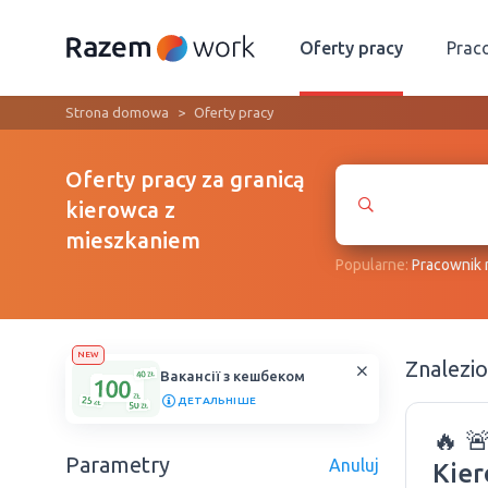
Oferty pracy
Prac
Strona domowa
Oferty pracy
Oferty pracy za granicą
kierowca z
mieszkaniem
Popularne:
Рracownik
NEW
Znalezi
Вакансії з кешбеком
ДЕТАЛЬНІШЕ
🔥 
Parametry
Anuluj
Kier