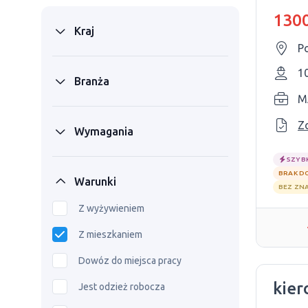
1300
Kraj
1
Branża
M
Z
Wymagania
SZYB
BRAK D
Warunki
BEZ ZN
Z wyżywieniem
Z mieszkaniem
Dowóz do miejsca pracy
kier
Jest odzież robocza