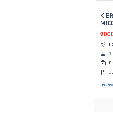
KIE
MIE
9000
Po
1
Z
PASZPO