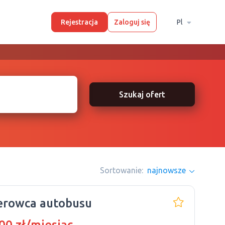
Rejestracja
Zaloguj się
Pl
Szukaj ofert
Sortowanie:
najnowsze
erowca autobusu
00 zł/miesiąc