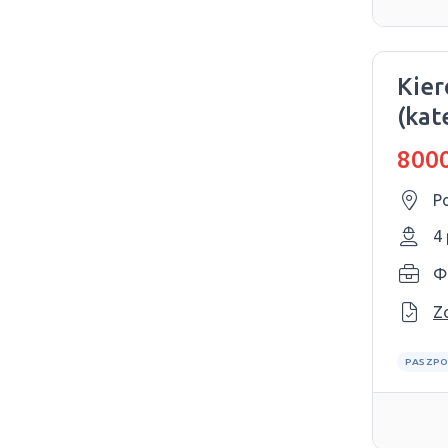
Kier
(kat
8000
P
4
Ф
Z
PASZPO