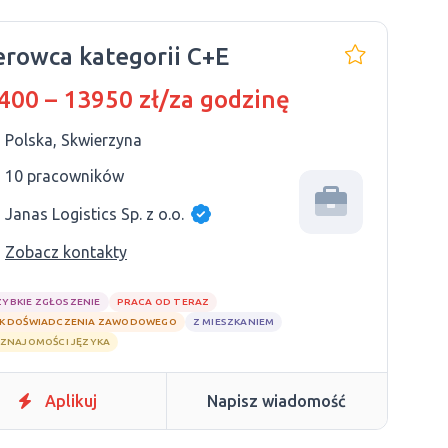
erowca kategorii C+E
400 – 13950 zł/za godzinę
Polska, Skwierzyna
10 pracowników
Janas Logistics Sp. z o.o.
Zobacz kontakty
ZYBKIE ZGŁOSZENIE
PRACA OD TERAZ
K DOŚWIADCZENIA ZAWODOWEGO
Z MIESZKANIEM
 ZNAJOMOŚCI JĘZYKA
Aplikuj
Napisz wiadomość