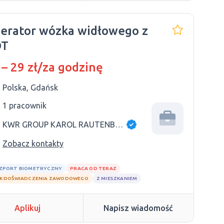
erator wózka widłowego z
DT
 – 29 zł/za godzinę
Polska, Gdańsk
1 pracownik
KWR GROUP KAROL RAUTENBERG
Zobacz kontakty
ZPORT BIOMETRYCZNY
PRACA OD TERAZ
K DOŚWIADCZENIA ZAWODOWEGO
Z MIESZKANIEM
Aplikuj
Napisz wiadomość