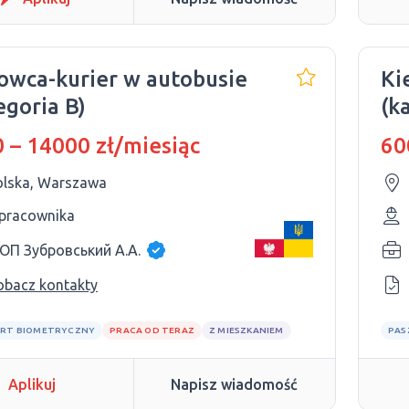
owca-kurier w autobusie
Ki
egoria B)
(k
 – 14000 zł/miesiąc
60
olska, Warszawa
 pracownika
ОП Зубровський А.А.
obacz kontakty
RT BIOMETRYCZNY
PRACA OD TERAZ
Z MIESZKANIEM
PAS
Aplikuj
Napisz wiadomość