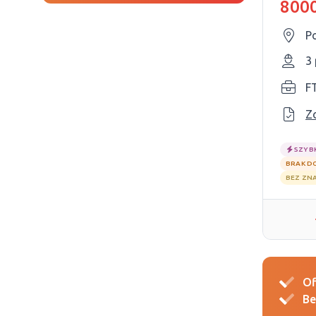
8000
P
3
F
Z
SZYB
BRAK D
BEZ ZN
Of
Be