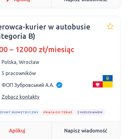
erowca-kurier w autobusie
ategoria B)
00 – 12000 zł/miesiąc
Polska, Wrocław
5 pracowników
ФОП Зубровський А.А.
Zobacz kontakty
ZPORT BIOMETRYCZNY
PRACA OD TERAZ
Z MIESZKANIEM
Aplikuj
Napisz wiadomość