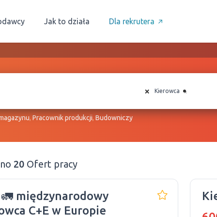
odawcy
Jak to działa
Dla rekrutera
×
×
Kierowca
 magazynu
,
Pracownik produkcji
,
Budowniczy
ono
20
Ofert pracy
🚛 międzynarodowy
Ki
owca C+E w Europie
60