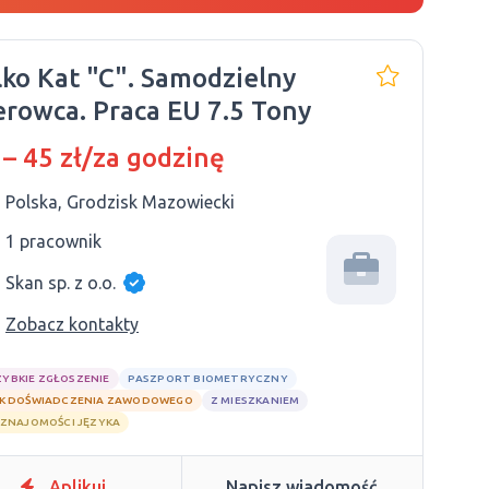
lko Kat "C". Samodzielny
Kierowca. Praca EU 7.5 Tony
 – 45 zł/za godzinę
Polska, Grodzisk Mazowiecki
1 pracownik
Skan sp. z o.o.
Zobacz kontakty
ZYBKIE ZGŁOSZENIE
PASZPORT BIOMETRYCZNY
K DOŚWIADCZENIA ZAWODOWEGO
Z MIESZKANIEM
 ZNAJOMOŚCI JĘZYKA
Aplikuj
Napisz wiadomość