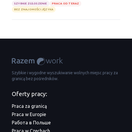
SZYBKIE ZGŁOSZENIE
PRACA OD TERAZ
BEZ ZNAJOMOŚCI JĘZYKA
Szybkie i wygodne wyszukiwanie wolnych miejsc pracy za
granicą bez pośredników.
Oferty pracy:
Praca za granicą
Praca w Europie
Работа в Польше
Praca w Czechach