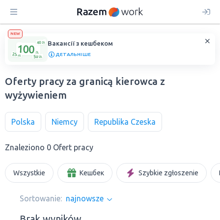
NEW
Вакансії з кешбеком
ДЕТАЛЬНІШЕ
Oferty pracy za granicą kierowca z
wyżywieniem
Polska
Niemcy
Republika Czeska
Znaleziono 0 Ofert pracy
Wszystkie
Кешбек
Szybkie zgłoszenie
Sortowanie:
najnowsze
Brak wyników.