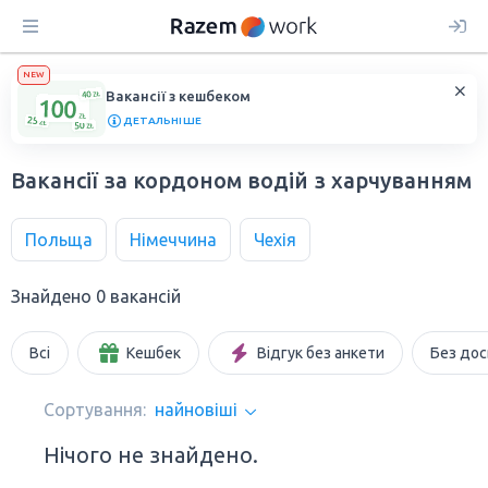
NEW
Вакансії з кешбеком
ДЕТАЛЬНІШЕ
Вакансії за кордоном водій з харчуванням
Польща
Німеччина
Чехія
Знайдено 0 вакансій
Всі
Кешбек
Відгук без анкети
Без дос
Сортування:
найновіші
Нічого не знайдено.