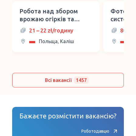
Робота над збором
Фотоеле
врожаю огірків та
системи
помідорів
21 – 22 zł/годину
8000 
Польща, Каліш
По
Всі вакансії
1457
Бажаєте розмістити вакансію?
Роботодавцю