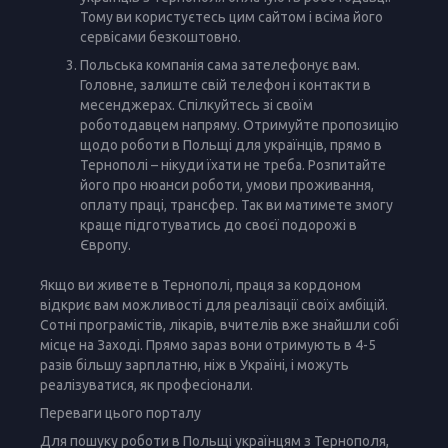
Тому ви користуєтесь цим сайтом і всіма його
сервісами безкоштовно.
Польська компанія сама зателефонує вам.
Головне, залиште свій телефон і контакти в
месенджерах. Спілкуйтесь зі своїм
роботодавцем напряму. Отримуйте пропозицію
щодо роботи в Польщі для українців, прямо в
Тернополі – нікуди їхати не треба. Розпитайте
його про нюанси роботи, умови проживання,
оплату праці, трансфер. Так ви матимете змогу
краще підготуватись до своєї подорожі в
Європу.
Якщо ви живете в Тернополі, праця за кордоном
відкриє вам можливості для реалізації своїх амбіцій.
Сотні програмістів, лікарів, вчителів вже знайшли собі
місце на Заході. Прямо зараз вони отримують в 4-5
разів більшу зарплатню, ніж в Україні, і можуть
реалізуватися, як професіонали.
Переваги цього порталу
Для пошуку роботи в Польщі українцям з Тернополя,