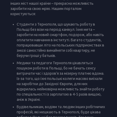
інших міст нашої країни – прекрасна можливість
заробити на свою мрію. Нашим порталом
користуються:
Студенти з Тернополя, що шукають роботу в
Польщі без візи на період канікул. Їхня мета –
заробити на новий смартфон, подорож, або навіть
оплатити навчання в інституті. Багато студентів,
попрацювавши літо на польських підприємствах в
змозі самостійно винайняти собі квартиру, не
беручи гроші у батьків.
Медики та педагоги Тернополя цікавляться
пошуком роботи в Польщі, бо не бачать сенсу
витрачати час і здоров’я за мізерну платню вдома.
Із-за того, що їхні польські колеги масово виїхали
на заробітки до Західної Європи, для них
відкрилась неймовірна можливість знайти роботу
по спеціальності із зарплатою в 4-5 разів вищою,
аніж в Україні.
Будівельникам, водіям та людям інших робітничих
професій, які мешкають в Тернополі, буде цікава