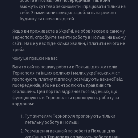
робота в Польщі без посередників. Так вони
зможуть суттєво зекономити і працювати тільки на
себе. З нами вони швидко зароблять на ремонт
будинку та навчання дітей.
Якщо ви проживаєте в Україні, не обов’язково в самому
Тернополі, спробуйте знайти роботу в Польщі на цьому
сайті. На це у вас піде кілька хвилин, і платити нічого не
треба.
Чому це працює на вас
Багато сайтів пошуку роботи в Польщі для жителів
Тернополя та інших великих і малих українських міст
пропонують платну підписку, розміщують вакансії від
посередників, або не контролюють правдивість
оголошень. Цей портал відрізняється від інших, що
функціонують в Тернополі та пропонують роботу за
кордоном:
Тут жителям Тернополя пропонують тільки
легальну роботу в Польщі.
Розміщення вакансій по роботі в Польщі для
українців з Тернополя оплачують роботодавці.