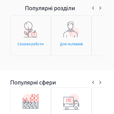
Популярні розділи
Сезонні роботи
Для чоловіків
Для ж
Популярні сфери