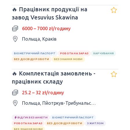
🔥 Працівник продукції на
завод Vesuvius Skawina
6000 – 7000 zł/годину
Польща, Краків
БІОМЕТРИЧНИЙ ПАСПОРТ
РОБОТА НА ЗАРАЗ
ХАРЧУВАННЯ
БЕЗ ДОСВІДУ РОБОТИ
БЕЗ ЗНАННЯ МОВИ
🔥 Комплектація замовлень -
працівник складу
25.2 – 32 zł/годину
Польща, Пйотркув-Трибунальський
ВІДГУК БЕЗ АНКЕТИ
БІОМЕТРИЧНИЙ ПАСПОРТ
РОБОТА НА ЗАРАЗ
БЕЗ ДОСВІДУ РОБОТИ
З ЖИТЛОМ
БЕЗ ЗНАННЯ МОВИ