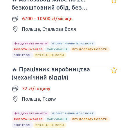
безкоштовний обід, без
досвіду та мови
6700 – 10500 zł/місяць
Польща, Стальова Воля
ВІДГУК БЕЗ АНКЕТИ
БІОМЕТРИЧНИЙ ПАСПОРТ
РОБОТА НА ЗАРАЗ
ХАРЧУВАННЯ
БЕЗ ДОСВІДУ РОБОТИ
З ЖИТЛОМ
БЕЗ ЗНАННЯ МОВИ
🔥 Працівник виробництва
(механічний відділ)
32 zł/годину
Польща, Tczew
ВІДГУК БЕЗ АНКЕТИ
БІОМЕТРИЧНИЙ ПАСПОРТ
РОБОТА НА ЗАРАЗ
ХАРЧУВАННЯ
БЕЗ ДОСВІДУ РОБОТИ
З ЖИТЛОМ
БЕЗ ЗНАННЯ МОВИ