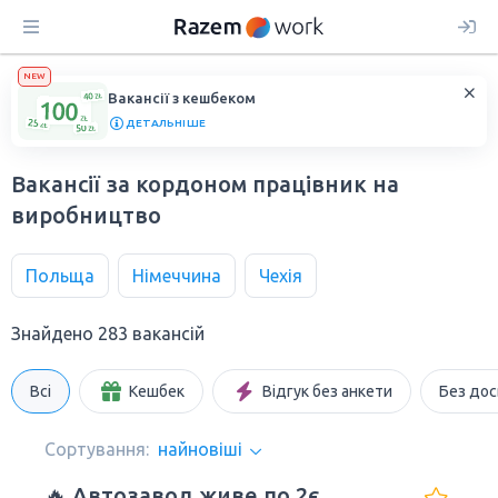
NEW
Вакансії з кешбеком
ДЕТАЛЬНІШЕ
Вакансії за кордоном працівник на
виробництво
Польща
Німеччина
Чехія
Знайдено 283 вакансій
Всі
Кешбек
Відгук без анкети
Без дос
Сортування:
найновіші
🔥 Автозавод живе по 2є,