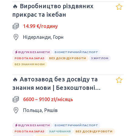
🔥 Виробництво різдвяних
прикрас та ікебан
14.99 €/годину
Нідерланди, Горн
ВІДГУК БЕЗ АНКЕТИ
БІОМЕТРИЧНИЙ ПАСПОРТ
РОБОТА НА ЗАРАЗ
БЕЗ ДОСВІДУ РОБОТИ
З ЖИТЛОМ
БЕЗ ЗНАННЯ МОВИ
🔥 Автозавод без досвіду та
знання мови | Безкоштовні
обіди
6600 – 9100 zł/місяць
Польща, Ряшів
ВІДГУК БЕЗ АНКЕТИ
БІОМЕТРИЧНИЙ ПАСПОРТ
РОБОТА НА ЗАРАЗ
ХАРЧУВАННЯ
БЕЗ ДОСВІДУ РОБОТИ