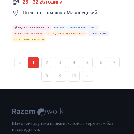
23 – 32 zł/годину
Польща, Томашув-Мазовецький
ВІДГУК БЕЗ АНКЕТИ
БІОМЕТРИЧНИЙ ПАСПОРТ
РОБОТА НА ЗАРАЗ
БЕЗ ДОСВІДУ РОБОТИ
З ЖИТЛОМ
БЕЗ ЗНАННЯ МОВИ
«
1
2
3
4
5
6
7
8
9
10
»
Швидкий і зручний пошук вакансій за кордоном без
посередників.