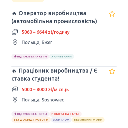
🔥 Оператор виробництва
(автомобільна промисловість)
5060 – 6644 zł/годину
Польща, Бжеґ
ВІДГУК БЕЗ АНКЕТИ
ХАРЧУВАННЯ
🔥 Працівник виробництва / Є
ставка студента!
5000 – 8000 zł/місяць
Польща, Sosnowiec
ВІДГУК БЕЗ АНКЕТИ
РОБОТА НА ЗАРАЗ
БЕЗ ДОСВІДУ РОБОТИ
З ЖИТЛОМ
БЕЗ ЗНАННЯ МОВИ