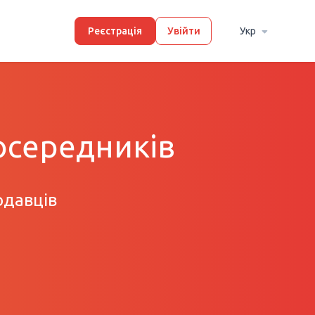
Реєстрація
Увійти
Укр
осередників
одавців