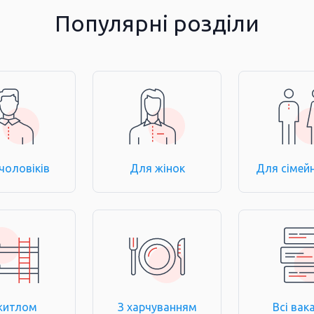
Популярні розділи
чоловіків
Для жінок
Для сімей
житлом
З харчуванням
Всі вака