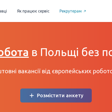
авці
Як працює сервіс
Рекрутерам
обота
в Польщі без п
товні вакансії від європейських робот
Розмістити анкету