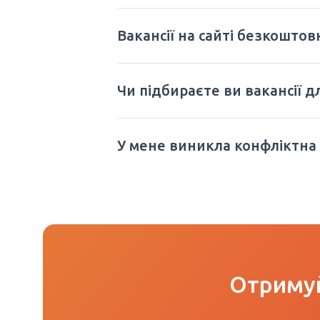
Вакансії на сайті безкоштов
Чи підбираєте ви вакансії д
У мене виникла конфліктна
Отримуй