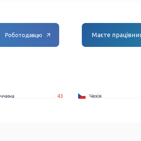
Маєте працівник
Роботодавцю
еччина
43
Чехія