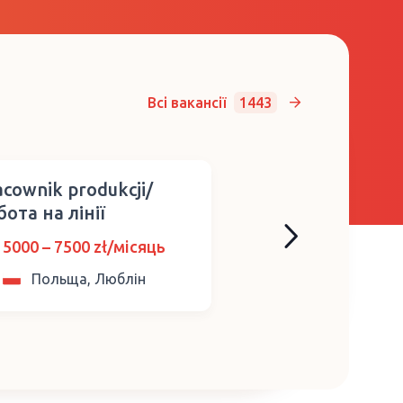
Всі вакансії
1443
acownik produkcji/
Склад автозапч
ота на лінії
Робота для чолов
жінок
5000 – 7500 zł/місяць
24.5 – 33.4 zł/
Польща, Люблін