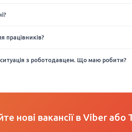
ні?
ля працівників?
 ситуація з роботодавцем. Що маю робити?
те нові вакансії в Viber або 