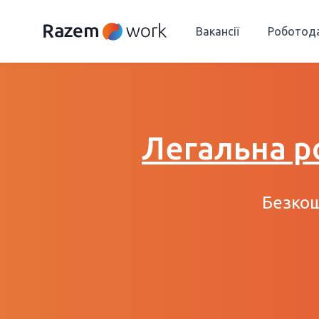
Вакансії
Роботод
Легальна р
Безкош