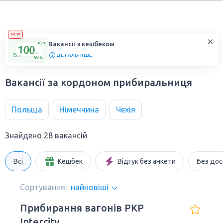
NEW
Вакансії з кешбеком
ДЕТАЛЬНІШЕ
Вакансії за кордоном прибиральниця
Польща
Німеччина
Чехія
Знайдено 28 вакансій
Всі
Кешбек
Відгук без анкети
Без дос
Сортування:
найновіші
Прибирання вагонів PKP
Intercity