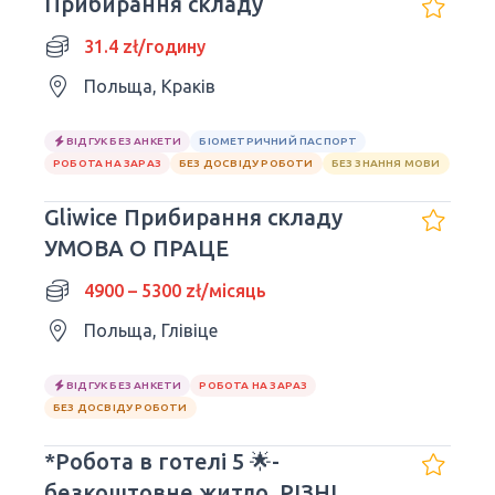
Прибирання складу
31.4 zł/годину
Польща, Краків
ВІДГУК БЕЗ АНКЕТИ
БІОМЕТРИЧНИЙ ПАСПОРТ
РОБОТА НА ЗАРАЗ
БЕЗ ДОСВІДУ РОБОТИ
БЕЗ ЗНАННЯ МОВИ
Gliwice Прибирання складу
УМОВА О ПРАЦЕ
4900 – 5300 zł/місяць
Польща, Глівіце
ВІДГУК БЕЗ АНКЕТИ
РОБОТА НА ЗАРАЗ
БЕЗ ДОСВІДУ РОБОТИ
*Робота в готелі 5 🌟-
безкоштовне житло, РІЗНІ