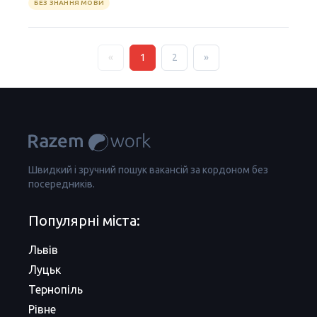
БЕЗ ЗНАННЯ МОВИ
«
1
2
»
Швидкий і зручний пошук вакансій за кордоном без
посередників.
Популярні міста:
Львів
Луцьк
Тернопіль
Рівне