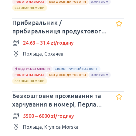
РОБОТА НА ЗАРАЗ
БЕЗ ДОСВІДУ РОБОТИ
З ЖИТЛОМ
БЕЗ ЗНАННЯ МОВИ
Прибиральник /
прибиральниця продуктового
складу
24.63 – 31.4 zł/годину
Польща, Сохачев
ВІДГУК БЕЗ АНКЕТИ
БІОМЕТРИЧНИЙ ПАСПОРТ
РОБОТА НА ЗАРАЗ
БЕЗ ДОСВІДУ РОБОТИ
З ЖИТЛОМ
БЕЗ ЗНАННЯ МОВИ
Безкоштовне проживання та
харчування в номері, Перла
Маре.
5500 – 6000 zł/годину
Польща, Krynica Morska