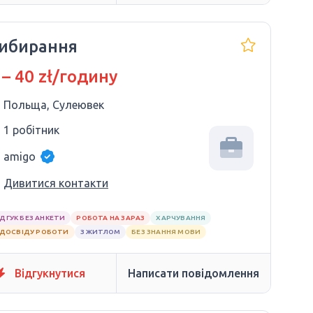
ибирання
 – 40 zł/годину
Польща, Сулеювек
1 робітник
amigo
Дивитися контакти
ІДГУК БЕЗ АНКЕТИ
РОБОТА НА ЗАРАЗ
ХАРЧУВАННЯ
 ДОСВІДУ РОБОТИ
З ЖИТЛОМ
БЕЗ ЗНАННЯ МОВИ
Відгукнутися
Написати повідомлення