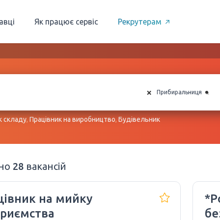
авці
Як працює сервіс
Рекрутерам
×
×
Прибиральниця
к складу
,
Працівник на виробництво
,
Будівельник
ено
28
вакансій
цівник на мийку
*Р
приємства
бе