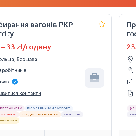
бирання вагонів PKP
Пр
rcity
го
 – 33 zł/годину
23
ольща, Варшава
0 робітників
iwex
ивитися контакти
К БЕЗ АНКЕТИ
БІОМЕТРИЧНИЙ ПАСПОРТ
В
 НА ЗАРАЗ
БЕЗ ДОСВІДУ РОБОТИ
З ЖИТЛОМ
З Ж
АННЯ МОВИ