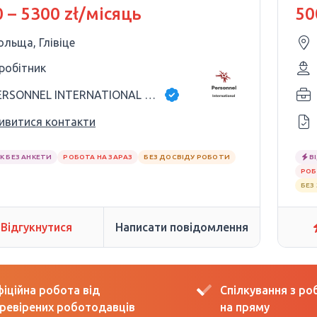
 – 5300 zł/місяць
50
ольща, Глівіце
 робітник
PERSONNEL INTERNATIONAL BPO SPÓŁKA Z OGR
ивитися контакти
К БЕЗ АНКЕТИ
РОБОТА НА ЗАРАЗ
БЕЗ ДОСВІДУ РОБОТИ
В
РОБ
БЕЗ
Відгукнутися
Написати повідомлення
іційна робота від
Спілкування з р
ревірених роботодавців
на пряму