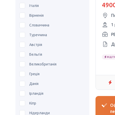
4900
Італія
П
Вірменія
1
Словаччина
Туреччина
Д
Австрія
Бельгія
ВІДГУ
Великобританія
Греція
Данія
Ірландія
Кіпр
Оф
пе
Нідерланди