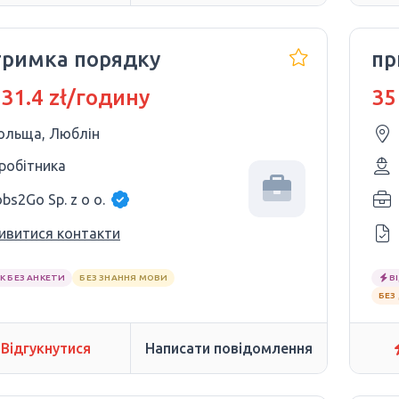
тримка порядку
пр
 31.4 zł/годину
35
ольща, Люблін
 робітника
bs2Go Sp. z o o.
ивитися контакти
К БЕЗ АНКЕТИ
БЕЗ ЗНАННЯ МОВИ
В
БЕЗ
Відгукнутися
Написати повідомлення