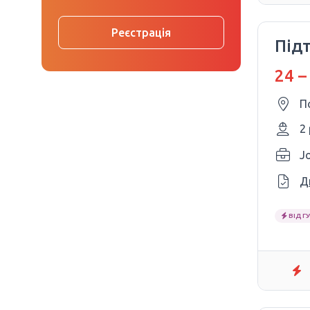
Реєстрація
Під
24 –
П
2
Jo
Д
ВІДГУ