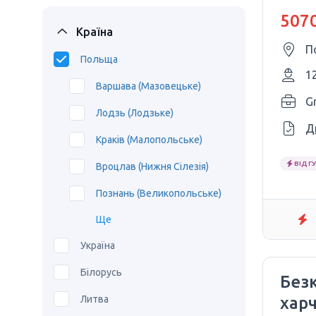
5070
Країна
П
Польща
1
Варшава (Мазовецьке)
G
Лодзь (Лодзьке)
Д
Краків (Малопольське)
ВІДГУ
Вроцлав (Нижня Сілезія)
Познань (Великопольське)
Ще
Україна
Білорусь
Без
Литва
харч