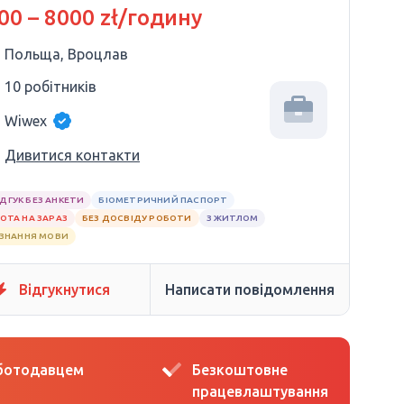
00 – 8000 zł/годину
Польща, Вроцлав
10 робітників
Wiwex
Дивитися контакти
ІДГУК БЕЗ АНКЕТИ
БІОМЕТРИЧНИЙ ПАСПОРТ
ОТА НА ЗАРАЗ
БЕЗ ДОСВІДУ РОБОТИ
З ЖИТЛОМ
 ЗНАННЯ МОВИ
Відгукнутися
Написати повідомлення
оботодавцем
Безкоштовне
працевлаштування