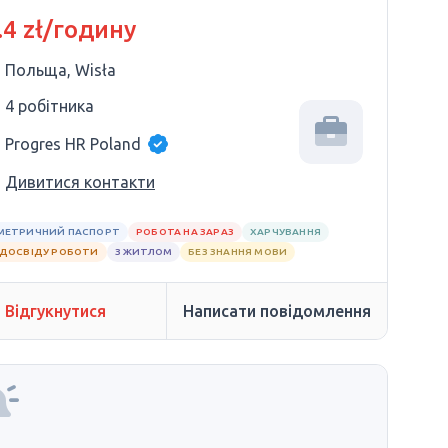
ЗИЦІЇ*
.4 zł/годину
Польща, Wisła
4 робітника
Progres HR Poland
Дивитися контакти
МЕТРИЧНИЙ ПАСПОРТ
РОБОТА НА ЗАРАЗ
ХАРЧУВАННЯ
 ДОСВІДУ РОБОТИ
З ЖИТЛОМ
БЕЗ ЗНАННЯ МОВИ
Відгукнутися
Написати повідомлення