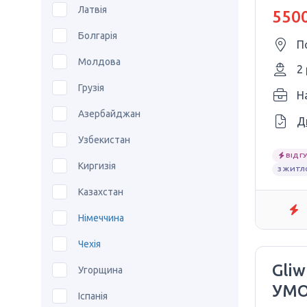
Мар
Латвія
5500
Болгарія
П
Молдова
2
Грузія
H
Азербайджан
Д
Узбекистан
ВІДГУ
Киргизія
З ЖИТ
Казахстан
Німеччина
Чехія
Gli
Угорщина
УМО
Іспанія