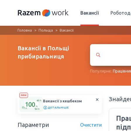
Вакансії
Роботод
Головна
Польща
Вакансії
Вакансії в Польщі
прибиральниця
Популярне:
Працівни
NEW
Знайд
Вакансії з кешбеком
ДЕТАЛЬНІШЕ
Пра
Параметри
Очистити
під