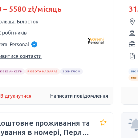
ПО
 – 5580 zł/місяць
31
ольща, Білосток
2 робітників
remi Personal
ивитися контакти
К БЕЗ АНКЕТИ
РОБОТА НА ЗАРАЗ
З ЖИТЛОМ
БІО
БЕЗ
Відгукнутися
Написати повідомлення
коштовне проживання та
ування в номері, Перла