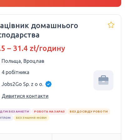
ацівник домашнього
сподарства
.5 – 31.4 zł/годину
Польща, Вроцлав
4 робітника
Jobs2Go Sp. z o o.
Дивитися контакти
ІДГУК БЕЗ АНКЕТИ
РОБОТА НА ЗАРАЗ
БЕЗ ДОСВІДУ РОБОТИ
ИТЛОМ
БЕЗ ЗНАННЯ МОВИ