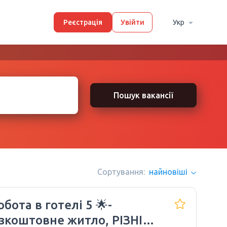
Реєстрація
Увійти
Укр
Пошук вакансії
Сортування:
найновіші
обота в готелі 5 🌟-
зкоштовне житло, РІЗНІ