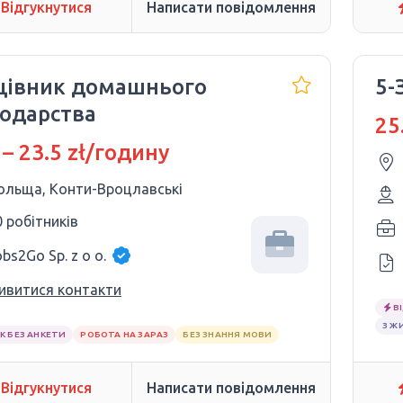
Відгукнутися
Написати повідомлення
цівник домашнього
5-
подарства
25
 – 23.5 zł/годину
ольща, Конти-Вроцлавські
0 робітників
bs2Go Sp. z o o.
ивитися контакти
В
З Ж
К БЕЗ АНКЕТИ
РОБОТА НА ЗАРАЗ
БЕЗ ЗНАННЯ МОВИ
Відгукнутися
Написати повідомлення