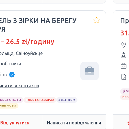
ЕЛЬ 3 ЗІРКИ НА БЕРЕГУ
Пр
РЯ
31
 – 26.5 zł/годину
ольща, Свіноуйсьце
 робітника
rion
ивитися контакти
В
РОБ
К БЕЗ АНКЕТИ
РОБОТА НА ЗАРАЗ
З ЖИТЛОМ
АННЯ МОВИ
Відгукнутися
Написати повідомлення