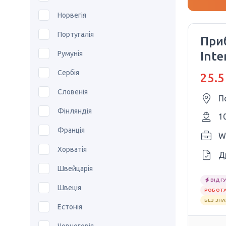
Норвегія
Португалія
При
Румунія
Inte
Сербія
25.5
Словенія
П
Фінляндія
1
Франція
W
Хорватія
Д
Швейцарія
ВІДГУ
Швеція
РОБОТА
БЕЗ ЗН
Естонія