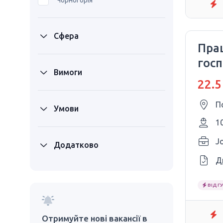
Чорногорія
Сфера
Пра
гос
Вимоги
22.5
П
Умови
1
Jo
Додатково
Д
ВІДГУ
Отримуйте нові вакансії в