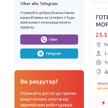
Viber або Telegram
Отримуйте добірку безкоштовних
ГОТ
вакансій прямо на телефон. У будь-
який момент можна відключити
МО
підписку.
25.5
Viber
П
2
Telegram
T
Д
Ви рекрутер?
ВІДГУ
БЕЗ ЗН
Отримайте доступ до гарячих
рекрутингових запитів від
європейських роботодавців.