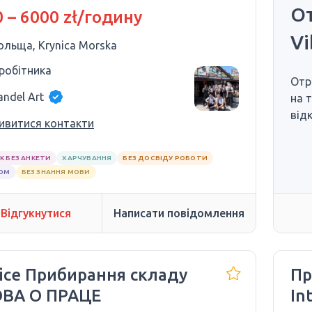
е.
От
 – 6000 zł/годину
Vi
ольща, Krynica Morska
 робітника
Отр
andel Art
на 
від
ивитися контакти
К БЕЗ АНКЕТИ
ХАРЧУВАННЯ
БЕЗ ДОСВІДУ РОБОТИ
ЛОМ
БЕЗ ЗНАННЯ МОВИ
Відгукнутися
Написати повідомлення
wice Прибирання складу
Пр
ВА О ПРАЦЕ
In