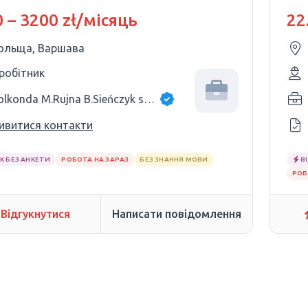
 – 3200 zł/місяць
22
ольща, Варшава
 робітник
Golkonda M.Rujna B.Sieńczyk sp.j.
ивитися контакти
К БЕЗ АНКЕТИ
РОБОТА НА ЗАРАЗ
БЕЗ ЗНАННЯ МОВИ
В
РОБ
Відгукнутися
Написати повідомлення