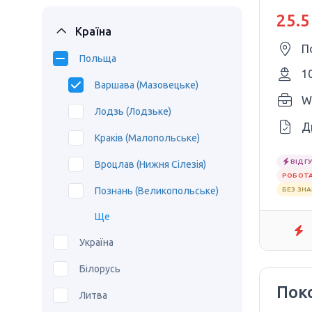
25.5
Країна
П
Польща
1
Варшава (Мазовецьке)
W
Лодзь (Лодзьке)
Д
Краків (Малопольське)
ВІДГУ
Вроцлав (Нижня Сілезія)
РОБОТА
Познань (Великопольське)
БЕЗ ЗН
Ще
Україна
Білорусь
Пок
Литва