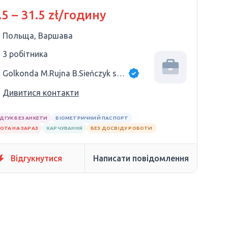
.5 – 31.5 zł/годину
Польща, Варшава
3 робітника
Golkonda M.Rujna B.Sieńczyk sp.j.
Дивитися контакти
ІДГУК БЕЗ АНКЕТИ
БІОМЕТРИЧНИЙ ПАСПОРТ
ОТА НА ЗАРАЗ
ХАРЧУВАННЯ
БЕЗ ДОСВІДУ РОБОТИ
Відгукнутися
Написати повідомлення