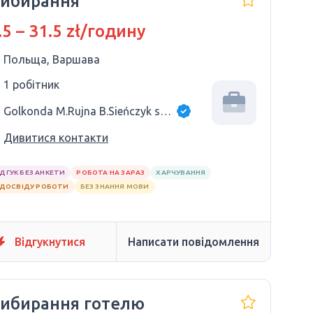
ибирання
.5 – 31.5 zł/годину
Польща, Варшава
1 робітник
Golkonda M.Rujna B.Sieńczyk sp.j.
Дивитися контакти
ІДГУК БЕЗ АНКЕТИ
РОБОТА НА ЗАРАЗ
ХАРЧУВАННЯ
 ДОСВІДУ РОБОТИ
БЕЗ ЗНАННЯ МОВИ
Відгукнутися
Написати повідомлення
ибирання готелю