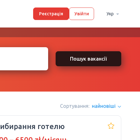
Реєстрація
Увійти
Укр
Пошук вакансії
Сортування:
найновіші
ибирання готелю
00 – 6500 zł/місяць