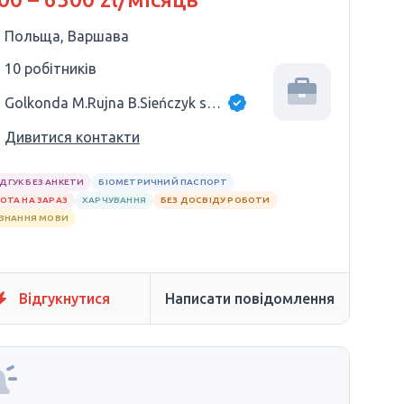
Польща, Варшава
10 робітників
Golkonda M.Rujna B.Sieńczyk sp.j.
Дивитися контакти
ІДГУК БЕЗ АНКЕТИ
БІОМЕТРИЧНИЙ ПАСПОРТ
ОТА НА ЗАРАЗ
ХАРЧУВАННЯ
БЕЗ ДОСВІДУ РОБОТИ
 ЗНАННЯ МОВИ
Відгукнутися
Написати повідомлення