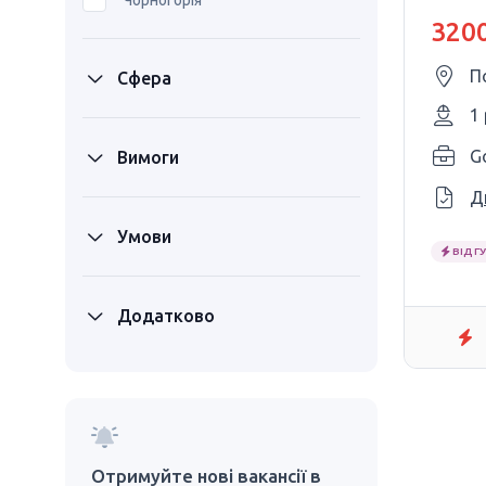
Чорногорія
3200
П
Сфера
1
Вимоги
Д
Умови
ВІДГУ
Додатково
Отримуйте нові вакансії в