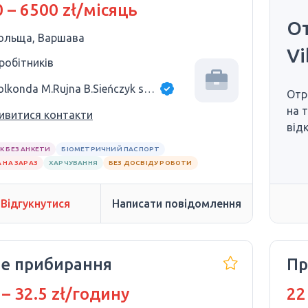
 – 6500 zł/місяць
От
ольща, Варшава
Vi
 робітників
Golkonda M.Rujna B.Sieńczyk sp.j.
Отр
на 
ивитися контакти
від
К БЕЗ АНКЕТИ
БІОМЕТРИЧНИЙ ПАСПОРТ
 НА ЗАРАЗ
ХАРЧУВАННЯ
БЕЗ ДОСВІДУ РОБОТИ
Відгукнутися
Написати повідомлення
не прибирання
Пр
 – 32.5 zł/годину
22