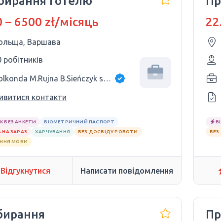
бирання готелю
Пр
 – 6500 zł/місяць
22
ольща, Варшава
0 робітників
Golkonda M.Rujna B.Sieńczyk sp.j.
ивитися контакти
К БЕЗ АНКЕТИ
БІОМЕТРИЧНИЙ ПАСПОРТ
В
 НА ЗАРАЗ
ХАРЧУВАННЯ
БЕЗ ДОСВІДУ РОБОТИ
БЕЗ
АННЯ МОВИ
Відгукнутися
Написати повідомлення
бирання
Пр