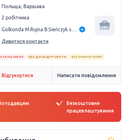
Польща, Варшава
2 робітника
Golkonda M.Rujna B.Sieńczyk sp.j.
Дивитися контакти
ОТА НА ЗАРАЗ
БЕЗ ДОСВІДУ РОБОТИ
БЕЗ ЗНАННЯ МОВИ
Відгукнутися
Написати повідомлення
оботодавцем
Безкоштовне
працевлаштування