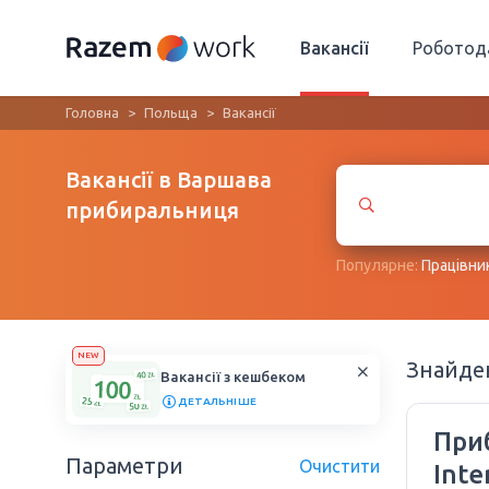
Вакансії
Роботод
Головна
Польща
Вакансії
Вакансії в Варшава
прибиральниця
Популярне:
Працівни
NEW
Знайд
Вакансії з кешбеком
ДЕТАЛЬНІШЕ
При
Параметри
Очистити
Inte