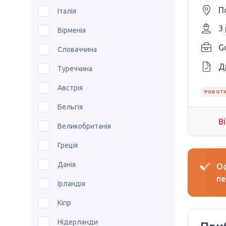
П
Італія
3
Вірменія
Словаччина
Д
Туреччина
Австрія
РОБОТА
Бельгія
В
Великобританія
Греція
Данія
Оф
пе
Ірландія
Кіпр
Нідерланди