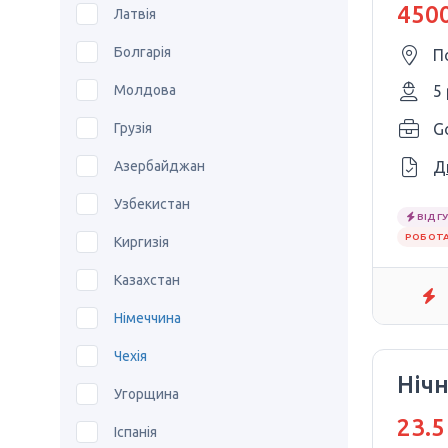
4500
Латвія
Болгарія
П
Молдова
5
Грузія
Азербайджан
Д
Узбекистан
ВІДГУ
РОБОТА
Киргизія
Казахстан
Німеччина
Чехія
Ніч
Угорщина
23.5
Іспанія