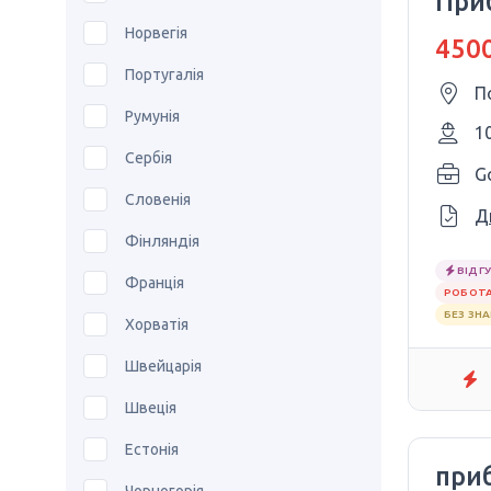
При
Норвегія
4500
Португалія
П
Румунія
1
Сербія
Словенія
Д
Фінляндія
ВІДГУ
Франція
РОБОТА
БЕЗ ЗН
Хорватія
Швейцарія
Швеція
Естонія
при