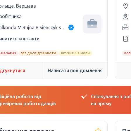
ольща, Варшава
 робітника
Golkonda M.Rujna B.Sieńczyk sp.j.
ивитися контакти
 НА ЗАРАЗ
БЕЗ ДОСВІДУ РОБОТИ
БЕЗ ЗНАННЯ МОВИ
РОБ
ідгукнутися
Написати повідомлення
іційна робота від
Спілкування з р
ревірених роботодавців
на пряму