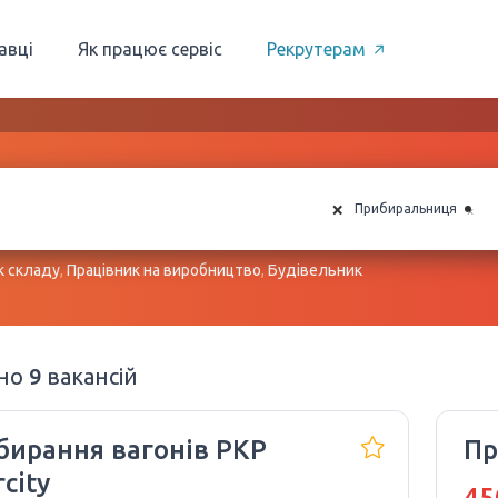
авці
Як працює сервіс
Рекрутерам
×
×
Прибиральниця
к складу
,
Працівник на виробництво
,
Будівельник
ено
9
вакансій
бирання вагонів PKP
Пр
rcity
45