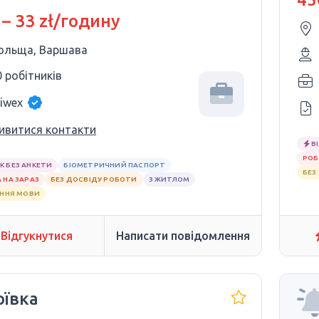
 – 33 zł/годину
ольща, Варшава
0 робітників
iwex
ивитися контакти
В
РОБ
К БЕЗ АНКЕТИ
БІОМЕТРИЧНИЙ ПАСПОРТ
БЕЗ
 НА ЗАРАЗ
БЕЗ ДОСВІДУ РОБОТИ
З ЖИТЛОМ
АННЯ МОВИ
Відгукнутися
Написати повідомлення
оївка