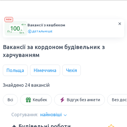
NEW
Вакансії з кешбеком
ДЕТАЛЬНІШЕ
Вакансії за кордоном будівельник з
харчуванням
Польща
Німеччина
Чехія
Знайдено 24 вакансій
Всі
Кешбек
Відгук без анкети
Без дос
Сортування:
найновіші
🔥 Будівельні роботи