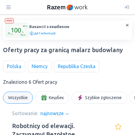
NEW
Вакансії з кешбеком
ДЕТАЛЬНІШЕ
Oferty pracy za granicą malarz budowlany
Polska
Niemcy
Republika Czeska
Znaleziono 6 Ofert pracy
Wszystkie
Кешбек
Szybkie zgłoszenie
Sortowanie:
najnowsze
Robotnicy od elewacji.
Zaczynamy! Bezpłatne