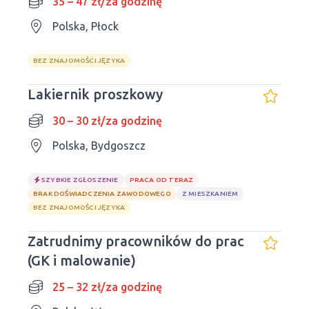
35 – 47 zł/za godzinę
Polska, Płock
BEZ ZNAJOMOŚCI JĘZYKA
Lakiernik proszkowy
30 – 30 zł/za godzinę
Polska, Bydgoszcz
SZYBKIE ZGŁOSZENIE
PRACA OD TERAZ
BRAK DOŚWIADCZENIA ZAWODOWEGO
Z MIESZKANIEM
BEZ ZNAJOMOŚCI JĘZYKA
Zatrudnimy pracowników do prac
(GK i malowanie)
25 – 32 zł/za godzinę