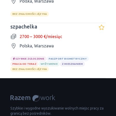
Polska, Warszawa
BEZ ZNAJOMOŚCI JĘZYKA
szpachelka
2700 – 3000 €/miesiąc
Polska, Warszawa
SZYBKIE ZGŁOSZENIE
PASZPORT BIOMETRYCZNY
PRACA OD TERAZ
WYŻYWIENIE
Z MIESZKANIEM
BEZ ZNAJOMOŚCI JĘZYKA
Szybkie i wygodne wyszukiwanie wolnych miejsc pracy za
granicą bez pośredników.