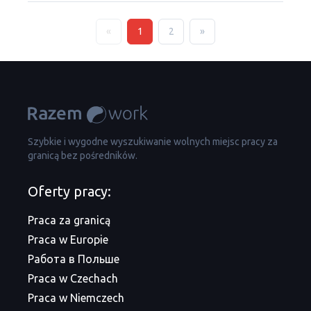
«
1
2
»
Szybkie i wygodne wyszukiwanie wolnych miejsc pracy za
granicą bez pośredników.
Oferty pracy:
Praca za granicą
Praca w Europie
Работа в Польше
Praca w Czechach
Praca w Niemczech