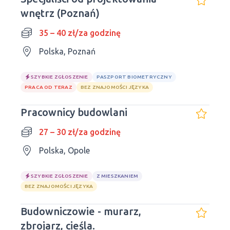
wnętrz (Poznań)
35 – 40 zł/za godzinę
Polska, Poznań
SZYBKIE ZGŁOSZENIE
PASZPORT BIOMETRYCZNY
PRACA OD TERAZ
BEZ ZNAJOMOŚCI JĘZYKA
Pracownicy budowlani
27 – 30 zł/za godzinę
Polska, Opole
SZYBKIE ZGŁOSZENIE
Z MIESZKANIEM
BEZ ZNAJOMOŚCI JĘZYKA
Budowniczowie - murarz,
zbrojarz, cieśla.