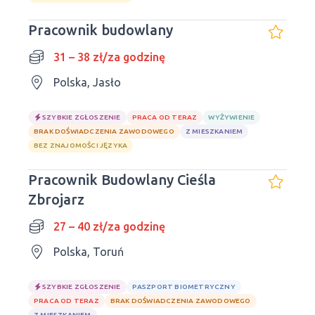
Pracownik budowlany
31 – 38 zł/za godzinę
Polska, Jasło
SZYBKIE ZGŁOSZENIE
PRACA OD TERAZ
WYŻYWIENIE
BRAK DOŚWIADCZENIA ZAWODOWEGO
Z MIESZKANIEM
BEZ ZNAJOMOŚCI JĘZYKA
Pracownik Budowlany Cieśla
Zbrojarz
27 – 40 zł/za godzinę
Polska, Toruń
SZYBKIE ZGŁOSZENIE
PASZPORT BIOMETRYCZNY
PRACA OD TERAZ
BRAK DOŚWIADCZENIA ZAWODOWEGO
Z MIESZKANIEM