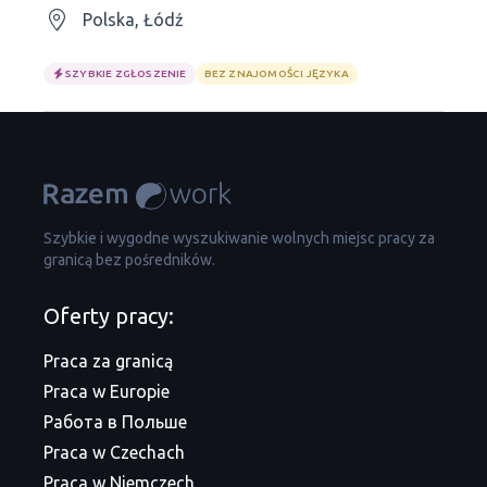
Polska, Łódź
SZYBKIE ZGŁOSZENIE
BEZ ZNAJOMOŚCI JĘZYKA
Szybkie i wygodne wyszukiwanie wolnych miejsc pracy za
granicą bez pośredników.
Oferty pracy:
Praca za granicą
Praca w Europie
Работа в Польше
Praca w Czechach
Praca w Niemczech