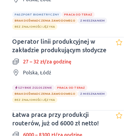
PASZPORT BIOMETRYCZNY
PRACA OD TERAZ
BRAK DOŚWIADCZENIA ZAWODOWEGO
Z MIESZKANIEM
BEZ ZNAJOMOŚCI JĘZYKA
Operator linii produkcyjnej w
zakładzie produkującym słodycze
27 – 32 zł/za godzinę
Polska, Łódź
SZYBKIE ZGŁOSZENIE
PRACA OD TERAZ
BRAK DOŚWIADCZENIA ZAWODOWEGO
Z MIESZKANIEM
BEZ ZNAJOMOŚCI JĘZYKA
Łatwa praca przy produkcji
routerów, już od 6000 zł netto!
6000 – 8300 zł/za godzinę