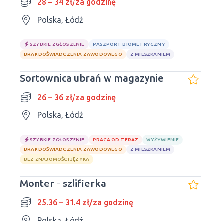
28 – 34 zł/za godzinę
Polska, Łódź
SZYBKIE ZGŁOSZENIE
PASZPORT BIOMETRYCZNY
BRAK DOŚWIADCZENIA ZAWODOWEGO
Z MIESZKANIEM
Sortownica ubrań w magazynie
26 – 36 zł/za godzinę
Polska, Łódź
SZYBKIE ZGŁOSZENIE
PRACA OD TERAZ
WYŻYWIENIE
BRAK DOŚWIADCZENIA ZAWODOWEGO
Z MIESZKANIEM
BEZ ZNAJOMOŚCI JĘZYKA
Monter - szlifierka
25.36 – 31.4 zł/za godzinę
Polska, Łódź