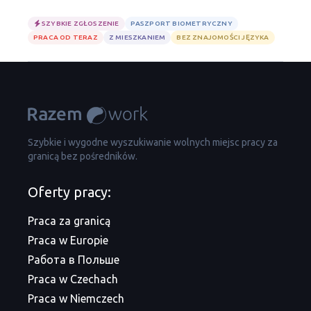
SZYBKIE ZGŁOSZENIE
PASZPORT BIOMETRYCZNY
PRACA OD TERAZ
Z MIESZKANIEM
BEZ ZNAJOMOŚCI JĘZYKA
Szybkie i wygodne wyszukiwanie wolnych miejsc pracy za
granicą bez pośredników.
Oferty pracy:
Praca za granicą
Praca w Europie
Работа в Польше
Praca w Czechach
Praca w Niemczech