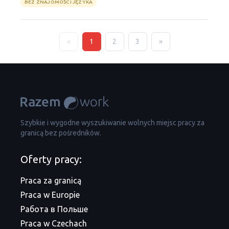
BEZ ZNAJOMOŚCI JĘZYKA
«
1
2
3
»
Szybkie i wygodne wyszukiwanie wolnych miejsc pracy za
granicą bez pośredników.
Oferty pracy:
Praca za granicą
Praca w Europie
Работа в Польше
Praca w Czechach