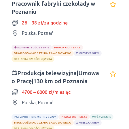
Pracownik fabryki czekolady w
Poznaniu
26 – 38 zł/za godzinę
Polska, Poznań
SZYBKIE ZGŁOSZENIE
PRACA OD TERAZ
BRAK DOŚWIADCZENIA ZAWODOWEGO
Z MIESZKANIEM
BEZ ZNAJOMOŚCI JĘZYKA
📺Produkcja telewizyjna|Umowa
o Pracę|130 km od Poznania
4700 – 6000 zł/miesiąc
Polska, Poznań
PASZPORT BIOMETRYCZNY
PRACA OD TERAZ
WYŻYWIENIE
BRAK DOŚWIADCZENIA ZAWODOWEGO
Z MIESZKANIEM
BEZ ZNAJOMOŚCI JĘZYKA