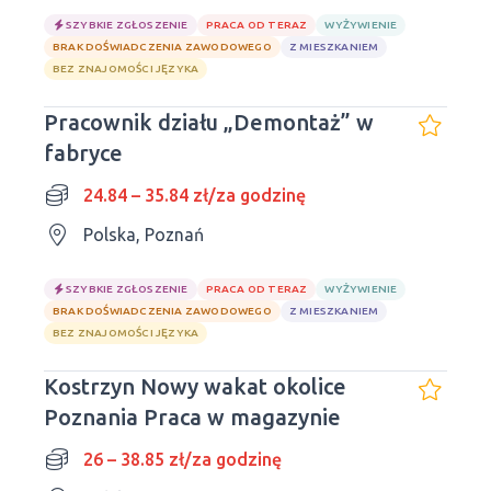
SZYBKIE ZGŁOSZENIE
PRACA OD TERAZ
WYŻYWIENIE
BRAK DOŚWIADCZENIA ZAWODOWEGO
Z MIESZKANIEM
BEZ ZNAJOMOŚCI JĘZYKA
Pracownik działu „Demontaż” w
fabryce
24.84 – 35.84 zł/za godzinę
Polska, Poznań
SZYBKIE ZGŁOSZENIE
PRACA OD TERAZ
WYŻYWIENIE
BRAK DOŚWIADCZENIA ZAWODOWEGO
Z MIESZKANIEM
BEZ ZNAJOMOŚCI JĘZYKA
Kostrzyn Nowy wakat okolice
Poznania Praca w magazynie
26 – 38.85 zł/za godzinę