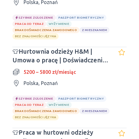
Polska, Poznań
SZYBKIE ZGŁOSZENIE
PASZPORT BIOMETRYCZNY
PRACA OD TERAZ
WYŻYWIENIE
BRAK DOŚWIADCZENIA ZAWODOWEGO
Z MIESZKANIEM
BEZ ZNAJOMOŚCI JĘZYKA
👕Hurtownia odzieży H&M |
Umowa o pracę | Doświadczenie
nie jest wymagane
5200 – 5800 zł/miesiąc
Polska, Poznań
SZYBKIE ZGŁOSZENIE
PASZPORT BIOMETRYCZNY
PRACA OD TERAZ
WYŻYWIENIE
BRAK DOŚWIADCZENIA ZAWODOWEGO
Z MIESZKANIEM
BEZ ZNAJOMOŚCI JĘZYKA
👕Praca w hurtowni odzieży