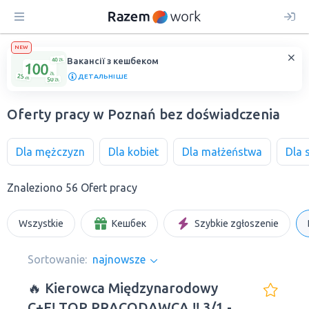
NEW
Вакансії з кешбеком
ДЕТАЛЬНІШЕ
Oferty pracy w Poznań bez doświadczenia
Dla mężczyzn
Dla kobiet
Dla małżeństwa
Dla 
Znaleziono 56 Ofert pracy
Wszystkie
Кешбек
Szybkie zgłoszenie
Sortowanie:
najnowsze
🔥 Kierowca Międzynarodowy
C+E! TOP PRACODAWCA !! 3/1 -