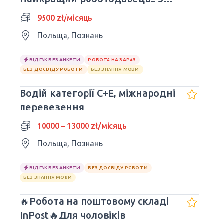
- 9 500 злотих
9500 zł/місяць
Польща, Познань
ВІДГУК БЕЗ АНКЕТИ
РОБОТА НА ЗАРАЗ
БЕЗ ДОСВІДУ РОБОТИ
БЕЗ ЗНАННЯ МОВИ
Водій категорії C+E, міжнародні
перевезення
10000 – 13000 zł/місяць
Польща, Познань
ВІДГУК БЕЗ АНКЕТИ
БЕЗ ДОСВІДУ РОБОТИ
БЕЗ ЗНАННЯ МОВИ
🔥Робота на поштовому складі
InPost🔥Для чоловіків