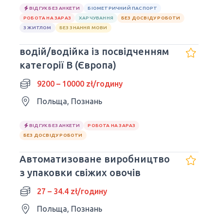
ВІДГУК БЕЗ АНКЕТИ
БІОМЕТРИЧНИЙ ПАСПОРТ
РОБОТА НА ЗАРАЗ
ХАРЧУВАННЯ
БЕЗ ДОСВІДУ РОБОТИ
З ЖИТЛОМ
БЕЗ ЗНАННЯ МОВИ
водій/водійка із посвідченням
категорії B (Європа)
9200 – 10000 zł/годину
Польща, Познань
ВІДГУК БЕЗ АНКЕТИ
РОБОТА НА ЗАРАЗ
БЕЗ ДОСВІДУ РОБОТИ
Автоматизоване виробництво
з упаковки свіжих овочів
27 – 34.4 zł/годину
Польща, Познань