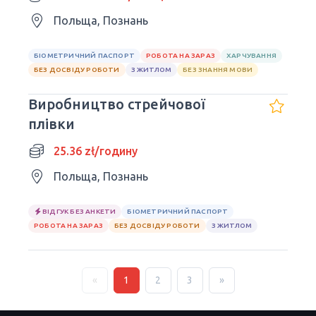
Польща, Познань
БІОМЕТРИЧНИЙ ПАСПОРТ
РОБОТА НА ЗАРАЗ
ХАРЧУВАННЯ
БЕЗ ДОСВІДУ РОБОТИ
З ЖИТЛОМ
БЕЗ ЗНАННЯ МОВИ
Виробництво стрейчової
плівки
25.36 zł/годину
Польща, Познань
ВІДГУК БЕЗ АНКЕТИ
БІОМЕТРИЧНИЙ ПАСПОРТ
РОБОТА НА ЗАРАЗ
БЕЗ ДОСВІДУ РОБОТИ
З ЖИТЛОМ
«
1
2
3
»