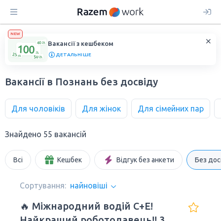
NEW
Вакансії з кешбеком
ДЕТАЛЬНІШЕ
Вакансії в Познань без досвіду
Для чоловіків
Для жінок
Для сімейних пар
Знайдено 55 вакансій
Всі
Кешбек
Відгук без анкети
Без дос
Сортування:
найновіші
🔥 Міжнародний водій C+E!
Найкращий роботодавець!! 3/1