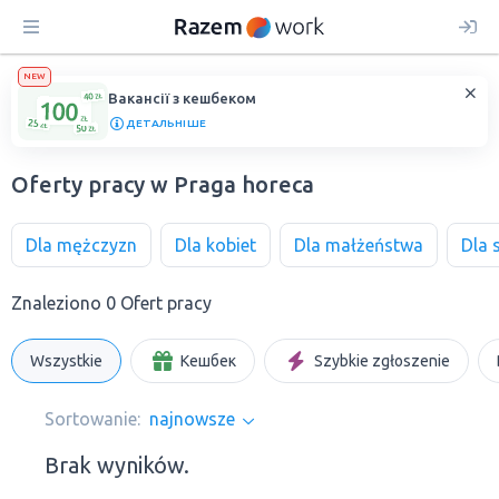
NEW
Вакансії з кешбеком
ДЕТАЛЬНІШЕ
Oferty pracy w Praga horeca
Dla mężczyzn
Dla kobiet
Dla małżeństwa
Dla 
Znaleziono 0 Ofert pracy
Wszystkie
Кешбек
Szybkie zgłoszenie
Sortowanie:
najnowsze
Brak wyników.